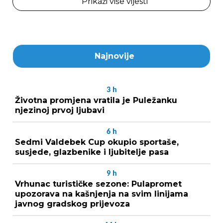
Prikaži više vijesti
Najnovije
3
h
Životna promjena vratila je Puležanku
njezinoj prvoj ljubavi
6
h
Sedmi Valdebek Cup okupio sportaše,
susjede, glazbenike i ljubitelje pasa
9
h
Vrhunac turističke sezone: Pulapromet
upozorava na kašnjenja na svim linijama
javnog gradskog prijevoza