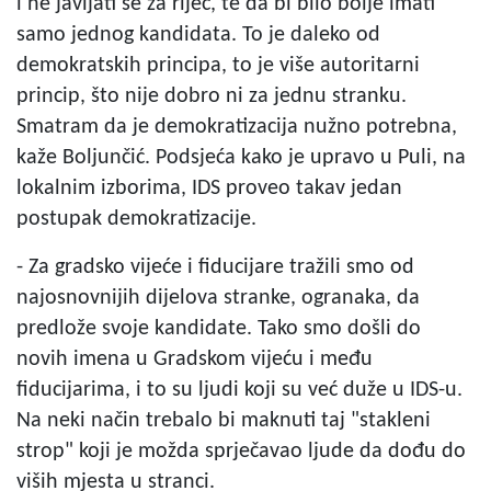
i ne javljati se za riječ, te da bi bilo bolje imati
samo jednog kandidata. To je daleko od
demokratskih principa, to je više autoritarni
princip, što nije dobro ni za jednu stranku.
Smatram da je demokratizacija nužno potrebna,
kaže Boljunčić. Podsjeća kako je upravo u Puli, na
lokalnim izborima, IDS proveo takav jedan
postupak demokratizacije.
- Za gradsko vijeće i fiducijare tražili smo od
najosnovnijih dijelova stranke, ogranaka, da
predlože svoje kandidate. Tako smo došli do
novih imena u Gradskom vijeću i među
fiducijarima, i to su ljudi koji su već duže u IDS-u.
Na neki način trebalo bi maknuti taj "stakleni
strop" koji je možda sprječavao ljude da dođu do
viših mjesta u stranci.