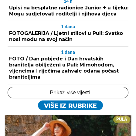
14
h
Upisi na besplatne radionice Junior + u tijeku:
Mogu sudjelovati roditelji i njihova djeca
1
dana
FOTOGALERIJA / Ljetni stilovi u Puli: Svatko
nosi modu na svoj način
1
dana
FOTO / Dan pobjede i Dan hrvatskih
branitelja obilježeni u Puli: Mimohodom,
vijencima i riječima zahvale odana počast
braniteljima
Prikaži više vijesti
VIŠE IZ RUBRIKE
PULA