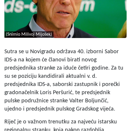
(Snimio Milivoj Mijošek)
Sutra se u Novigradu održava 40. izborni Sabor
IDS-a na kojem će članovi birati novog
predsjednika stranke za iduće četiri godine. Za tu
su se poziciju kandidirali aktualni v. d.
predsjednika IDS-a, saborski zastupnik i porečki
gradonačelnik Loris Peršurić, te predsjednik
pulske podružnice stranke Valter Boljunčić,
ujedno i predsjednik pulskog Gradskog vijeća.
Riječ je o važnom trenutku za najveću istarsku
regionalnu stranku, koja nakon razdoblja