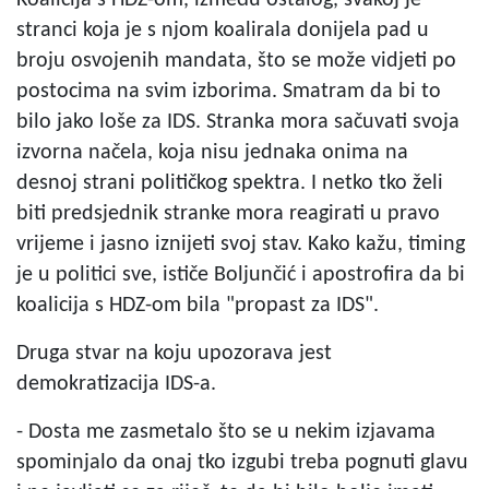
stranci koja je s njom koalirala donijela pad u
broju osvojenih mandata, što se može vidjeti po
postocima na svim izborima. Smatram da bi to
bilo jako loše za IDS. Stranka mora sačuvati svoja
izvorna načela, koja nisu jednaka onima na
desnoj strani političkog spektra. I netko tko želi
biti predsjednik stranke mora reagirati u pravo
vrijeme i jasno iznijeti svoj stav. Kako kažu, timing
je u politici sve, ističe Boljunčić i apostrofira da bi
koalicija s HDZ-om bila "propast za IDS".
Druga stvar na koju upozorava jest
demokratizacija IDS-a.
- Dosta me zasmetalo što se u nekim izjavama
spominjalo da onaj tko izgubi treba pognuti glavu