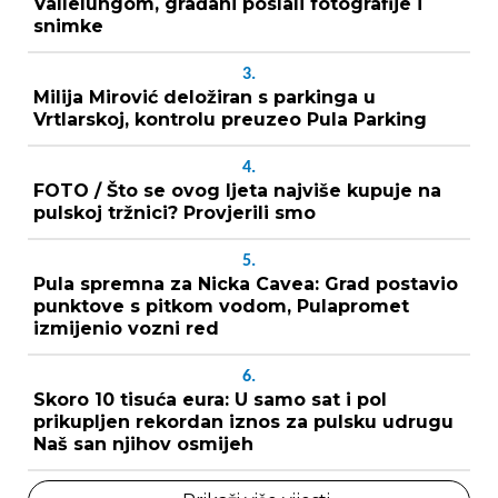
Vallelungom, građani poslali fotografije i
snimke
3.
Milija Mirović deložiran s parkinga u
Vrtlarskoj, kontrolu preuzeo Pula Parking
4.
FOTO / Što se ovog ljeta najviše kupuje na
pulskoj tržnici? Provjerili smo
5.
Pula spremna za Nicka Cavea: Grad postavio
punktove s pitkom vodom, Pulapromet
izmijenio vozni red
6.
Skoro 10 tisuća eura: U samo sat i pol
prikupljen rekordan iznos za pulsku udrugu
Naš san njihov osmijeh