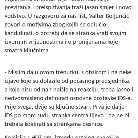
previranja i preispitivanja traži jasan smjer i novo
vodstvo. U razgovoru za naš list, Valter Boljunčić
govori o motivima zbog kojih se odlučio
kandidirati, o potrebi da se stranka vrati svojim
izvornim vrijednostima i o promjenama koje
smatra ključnima.
- Mislim da u ovom trenutku, s obzirom i na neke
izjave koje su dolazile od počasnog predsjednika,
a koje nisu odmah naišle na reakciju, treba jasno i
nedvosmisleno definirati osnovne postavke IDS-a.
Prije svega, dvije su ključne stvari. Prva je da je
IDS po mom sudu stranka centra lijevo i da ne bi
trebala koalirati sa strankama desnice.
Koalicija s HDZ-om, između ostalog, svakoj je