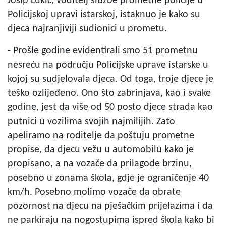
Josip Lukić, voditelj službe prometne policije u
Policijskoj upravi istarskoj, istaknuo je kako su
djeca najranjiviji sudionici u prometu.
- Prošle godine evidentirali smo 51 prometnu
nesreću na području Policijske uprave istarske u
kojoj su sudjelovala djeca. Od toga, troje djece je
teško ozlijeđeno. Ono što zabrinjava, kao i svake
godine, jest da više od 50 posto djece strada kao
putnici u vozilima svojih najmilijih. Zato
apeliramo na roditelje da poštuju prometne
propise, da djecu vežu u automobilu kako je
propisano, a na vozače da prilagode brzinu,
posebno u zonama škola, gdje je ograničenje 40
km/h. Posebno molimo vozače da obrate
pozornost na djecu na pješačkim prijelazima i da
ne parkiraju na nogostupima ispred škola kako bi