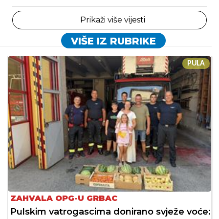
Prikaži više vijesti
VIŠE IZ RUBRIKE
PULA
ZAHVALA OPG-U GRBAC
Pulskim vatrogascima donirano svježe voće: