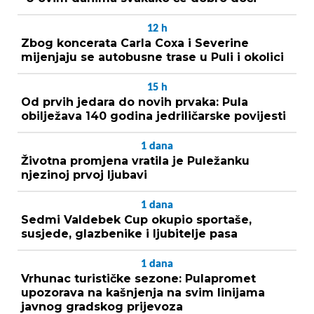
12
h
Zbog koncerata Carla Coxa i Severine
mijenjaju se autobusne trase u Puli i okolici
15
h
Od prvih jedara do novih prvaka: Pula
obilježava 140 godina jedriličarske povijesti
1
dana
Životna promjena vratila je Puležanku
njezinoj prvoj ljubavi
1
dana
Sedmi Valdebek Cup okupio sportaše,
susjede, glazbenike i ljubitelje pasa
1
dana
Vrhunac turističke sezone: Pulapromet
upozorava na kašnjenja na svim linijama
javnog gradskog prijevoza