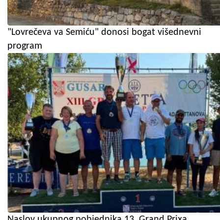
"Lovrečeva va Semiću" donosi bogat višednevni
program
Naslov ukupnog pobjednika 13. Grand Prixa