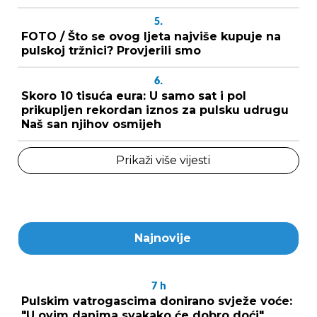
5.
FOTO / Što se ovog ljeta najviše kupuje na
pulskoj tržnici? Provjerili smo
6.
Skoro 10 tisuća eura: U samo sat i pol
prikupljen rekordan iznos za pulsku udrugu
Naš san njihov osmijeh
Prikaži više vijesti
Najnovije
7
h
Pulskim vatrogascima donirano svježe voće:
"U ovim danima svakako će dobro doći"