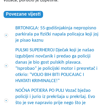
vozača, poručio je Lupetina.
Povezane vijesti
BRTONIGLA: 55-godišnjakinja nepropisno
parkirala pa fizički napala policajca koji joj
je pisao kaznu
PULSKI SUPERHEROJ Dječak koji je našao
izgubljeni novčanik i predao ga policiji
danas je bio gost pulskih plavaca.
"Isprobao" je policijski motor i presretač i
otkrio: "VOLIO BIH BITI POLICAJAC I
HVATATI KRIMINALCE!"
NOĆNA POTJERA PO PULI Vozač bježao
policiji i jurio iz prekršaja u prekršaj. Evo
što je sve napravio prije nego što je