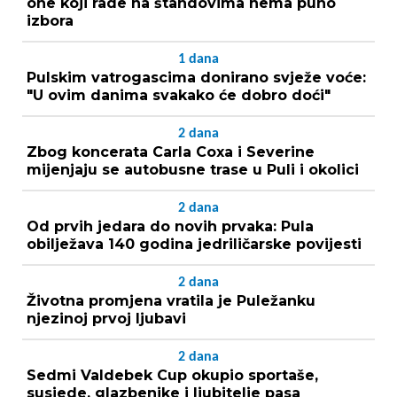
one koji rade na štandovima nema puno
izbora
1
dana
Pulskim vatrogascima donirano svježe voće:
"U ovim danima svakako će dobro doći"
2
dana
Zbog koncerata Carla Coxa i Severine
mijenjaju se autobusne trase u Puli i okolici
2
dana
Od prvih jedara do novih prvaka: Pula
obilježava 140 godina jedriličarske povijesti
2
dana
Životna promjena vratila je Puležanku
njezinoj prvoj ljubavi
2
dana
Sedmi Valdebek Cup okupio sportaše,
susjede, glazbenike i ljubitelje pasa