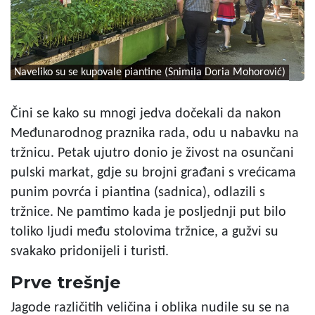
Naveliko su se kupovale piantine (Snimila Doria Mohorović)
Čini se kako su mnogi jedva dočekali da nakon
Međunarodnog praznika rada, odu u nabavku na
tržnicu. Petak ujutro donio je živost na osunčani
pulski markat, gdje su brojni građani s vrećicama
punim povrća i piantina (sadnica), odlazili s
tržnice. Ne pamtimo kada je posljednji put bilo
toliko ljudi među stolovima tržnice, a gužvi su
svakako pridonijeli i turisti.
Prve trešnje
Jagode različitih veličina i oblika nudile su se na