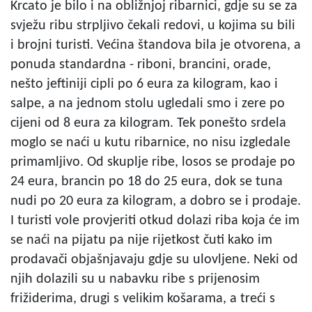
Krcato je bilo i na obližnjoj ribarnici, gdje su se za
svježu ribu strpljivo čekali redovi, u kojima su bili
i brojni turisti. Većina štandova bila je otvorena, a
ponuda standardna - riboni, brancini, orade,
nešto jeftiniji cipli po 6 eura za kilogram, kao i
salpe, a na jednom stolu ugledali smo i zere po
cijeni od 8 eura za kilogram. Tek ponešto srdela
moglo se naći u kutu ribarnice, no nisu izgledale
primamljivo. Od skuplje ribe, losos se prodaje po
24 eura, brancin po 18 do 25 eura, dok se tuna
nudi po 20 eura za kilogram, a dobro se i prodaje.
I turisti vole provjeriti otkud dolazi riba koja će im
se naći na pijatu pa nije rijetkost čuti kako im
prodavači objašnjavaju gdje su ulovljene. Neki od
njih dolazili su u nabavku ribe s prijenosim
frižiderima, drugi s velikim košarama, a treći s