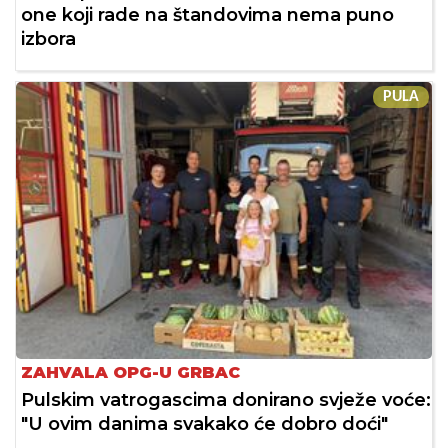
one koji rade na štandovima nema puno
izbora
PULA
ZAHVALA OPG-U GRBAC
Pulskim vatrogascima donirano svježe voće:
"U ovim danima svakako će dobro doći"