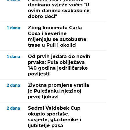
donirano svježe voće: "U
ovim danima svakako će
dobro doći"
Zbog koncerata Carla
1
dana
Coxa i Severine
mijenjaju se autobusne
trase u Puli i okolici
Od prvih jedara do novih
1
dana
prvaka: Pula obilježava
140 godina jedriličarske
povijesti
Životna promjena vratila
2
dana
je Puležanku njezinoj
prvoj ljubavi
Sedmi Valdebek Cup
2
dana
okupio sportaše,
susjede, glazbenike i
ljubitelje pasa