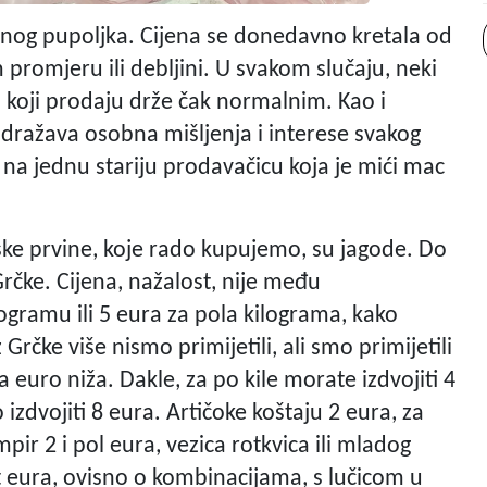
jenog pupoljka. Cijena se donedavno kretala od
romjeru ili debljini. U svakom slučaju, neki
i koji prodaju drže čak normalnim. Kao i
 odražava osobna mišljenja i interese svakog
 na jednu stariju prodavačicu koja je mići mac
ke prvine, koje rado kupujemo, su jagode. Do
rčke. Cijena, nažalost, nije među
ogramu ili 5 eura za pola kilograma, kako
Grčke više nismo primijetili, ali smo primijetili
 euro niža. Dakle, za po kile morate izdvojiti 4
izdvojiti 8 eura. Artičoke koštaju 2 eura, za
pir 2 i pol eura, vezica rotkvica ili mladog
t eura, ovisno o kombinacijama, s lučicom u