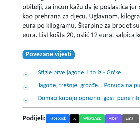
obitelji, za inćun kažu da je poslastica j
kao prehrana za djecu. Uglavnom, kilogra
eura po kilogramu. Škarpine za brodet su 
eura. List košta 20, oslić 12 eura, salpica
Povezane vijesti
Stigle prve jagode, i to iz - Grčke
Jagode, trešnje, grožđe... Ponuda na pul
Domaći kupuju oprezno, gosti pune riba
Podijeli:
Facebook
X
WhatsApp
Viber
Email