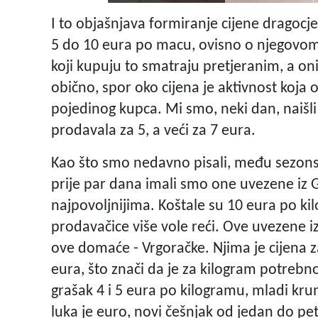
I to objašnjava formiranje cijene dragoc
5 do 10 eura po macu, ovisno o njegovom p
koji kupuju to smatraju pretjeranim, a on
obično, spor oko cijena je aktivnost koja
pojedinog kupca. Mi smo, neki dan, naišli
prodavala za 5, a veći za 7 eura.
Kao što smo nedavno pisali, među sezons
prije par dana imali smo one uvezene iz G
najpovoljnijima. Koštale su 10 eura po kil
prodavačice više vole reći. Ove uvezene iz 
ove domaće - Vrgoračke. Njima je cijena za
eura, što znači da je za kilogram potrebno 
grašak 4 i 5 eura po kilogramu, mladi krum
luka je euro, novi češnjak od jedan do pe