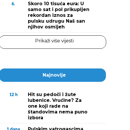
Skoro 10 tisuća eura: U
6.
samo sat i pol prikupljen
rekordan iznos za
pulsku udrugu Naš san
njihov osmijeh
Prikaži više vijesti
Najnovije
Hit su pedoči i žute
12
h
lubenice. Vrućine? Za
one koji rade na
štandovima nema puno
izbora
Pulskim vatrogascima
1
dana