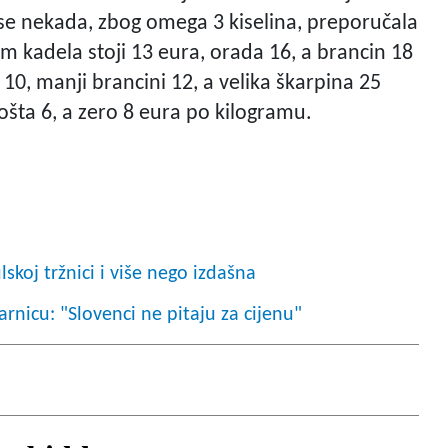
er se nekada, zbog omega 3 kiselina, preporučala
m kadela stoji 13 eura, orada 16, a brancin 18
10, manji brancini 12, a velika škarpina 25
 košta 6, a zero 8 eura po kilogramu.
skoj tržnici i više nego izdašna
rnicu: "Slovenci ne pitaju za cijenu"