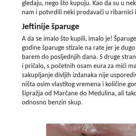
gledaju, nego što kupuju. Kao da su u nek
nam i potvrdili neki prodavači u ribarnici
Jeftinije šparuge
A da se imalo što kupili, imalo je! Šparug
godine šparuge stizale na rate jer je dugo
barem do posljednjih dana. S druge strane
i pričalo, s početnih osam eura za mići m
sakupljanje divljih izdanaka nije usporedi
ništa osim vlastitog vremena i količine g
šipražja od Marčane do Medulina, ali takođ
odnosno benzin skup.