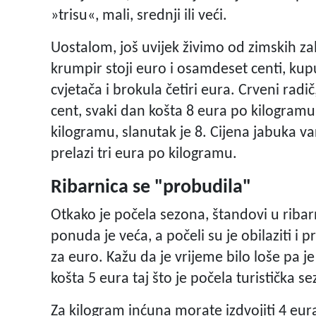
»trisu«, mali, srednji ili veći.
Uostalom, još uvijek živimo od zimskih zali
krumpir stoji euro i osamdeset centi, kupu
cvjetača i brokula četiri eura. Crveni radič
cent, svaki dan košta 8 eura po kilogramu
kilogramu, slanutak je 8. Cijena jabuka v
prelazi tri eura po kilogramu.
Ribarnica se "probudila"
Otkako je počela sezona, štandovi u ribarn
ponuda je veća, a počeli su je obilaziti i 
za euro. Kažu da je vrijeme bilo loše pa je
košta 5 eura taj što je počela turistička s
Za kilogram inćuna morate izdvojiti 4 eura.