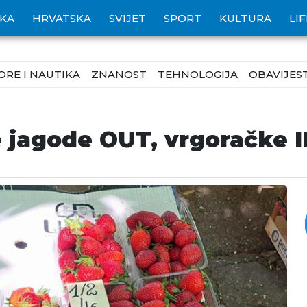
IKA
HRVATSKA
SVIJET
SPORT
KULTURA
LI
ORE I NAUTIKA
ZNANOST
TEHNOLOGIJA
OBAVIJEST
 jagode OUT, vrgoračke 