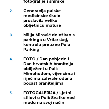
fotografije i snimke
Generacija pulske
2.
medicinske škole
proslavila veliku
obljetnicu mature
Milija Mirović deložiran s
3.
parkinga u Vrtlarskoj,
kontrolu preuzeo Pula
Parking
FOTO / Dan pobjede i
4.
Dan hrvatskih branitelja
obilježeni u Puli:
Mimohodom, vijencima i
riječima zahvale odana
počast braniteljima
FOTOGALERIJA / Ljetni
5.
stilovi u Puli: Svatko nosi
modu na svoj način