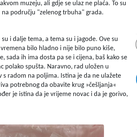
akvom muzeju, ali gdje se ulaz ne plaća. To su
 i na području "zelenog trbuha" grada.
e su i dalje tema, a tema su i jagode. Ove su
 vremena bilo hladno i nije bilo puno kiše,
, sada ih ima dosta pa se i cijena, baš kako se
ac polako spušta. Naravno, rad uložen u
v s radom na poljima. Istina je da ne ulažete
oriva potrebnog da obavite krug »češljanja«
er je istina da je vrijeme novac i da je gorivo,