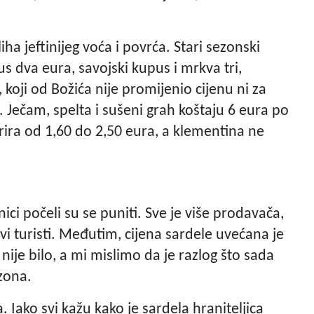
ha jeftinijeg voća i povrća. Stari sezonski
s dva eura, savojski kupus i mrkva tri,
, koji od Božića nije promijenio cijenu ni za
. Ječam, spelta i sušeni grah koštaju 6 eura po
arira od 1,60 do 2,50 eura, a klementina ne
ici počeli su se puniti. Sve je više prodavača,
prvi turisti. Međutim, cijena sardele uvećana je
 nije bilo, a mi mislimo da je razlog što sada
ezona.
 Iako svi kažu kako je sardela hraniteljica