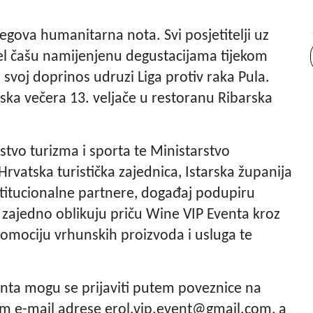
egova humanitarna nota. Svi posjetitelji uz
el čašu namijenjenu degustacijama tijekom
svoj doprinos udruzi Liga protiv raka Pula.
ka večera 13. veljače u restoranu Ribarska
stvo turizma i sporta te Ministarstvo
rvatska turistička zajednica, Istarska županija
institucionalne partnere, događaj podupiru
ji zajedno oblikuju priču Wine VIP Eventa kroz
romociju vrhunskih proizvoda i usluga te
venta mogu se prijaviti putem poveznice na
em e-mail adrese
erol.vip.event@gmail.com
, a