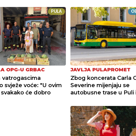
PULA
OB
A OPG-U GRBAC
JAVLJA PULAPROMET
 vatrogascima
Zbog koncerata Carla C
o svježe voće: "U ovim
Severine mijenjaju se
 svakako će dobro
autobusne trase u Puli i