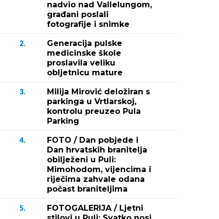
nadvio nad Vallelungom,
građani poslali
fotografije i snimke
Generacija pulske
2.
medicinske škole
proslavila veliku
obljetnicu mature
Milija Mirović deložiran s
3.
parkinga u Vrtlarskoj,
kontrolu preuzeo Pula
Parking
FOTO / Dan pobjede i
4.
Dan hrvatskih branitelja
obilježeni u Puli:
Mimohodom, vijencima i
riječima zahvale odana
počast braniteljima
FOTOGALERIJA / Ljetni
5.
stilovi u Puli: Svatko nosi