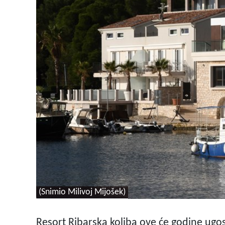
(Snimio Milivoj Mijošek)
Resort Ribarska koliba ove će godine ugosti