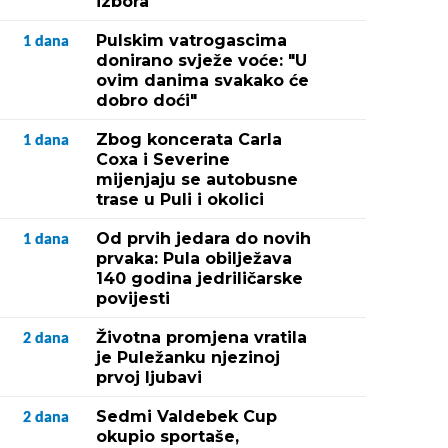
izbora
Pulskim vatrogascima
1
dana
donirano svježe voće: "U
ovim danima svakako će
dobro doći"
Zbog koncerata Carla
1
dana
Coxa i Severine
mijenjaju se autobusne
trase u Puli i okolici
Od prvih jedara do novih
1
dana
prvaka: Pula obilježava
140 godina jedriličarske
povijesti
Životna promjena vratila
2
dana
je Puležanku njezinoj
prvoj ljubavi
Sedmi Valdebek Cup
2
dana
okupio sportaše,