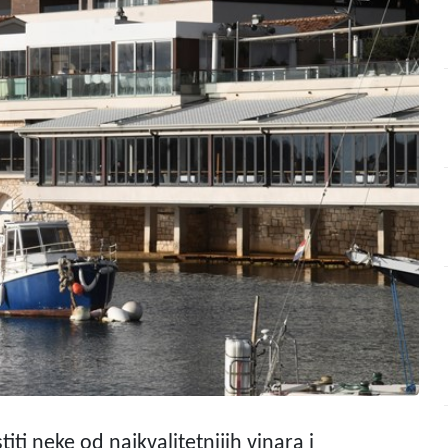
ti neke od najkvalitetnijih vinara i