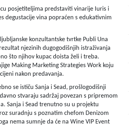
u posjetiteljima predstaviti vinarije Iuris i
ces degustacije vina popraćen s edukativnim
ljubljanske konzultantske tvrtke Publi Una
rezultat njezinih dugogodišnjih istraživanja
 što njihov kupac doista želi i treba.
knjige Making Marketing Strategies Work koju
 cijeni nakon predavanja.
no se ističu Sanja i Sead, prošlogodišnji
edavno stvaraju sadržaj povezan s pripremom
a. Sanja i Sead trenutno su u projektu
kroz suradnju s poznatim chefom Denizom
toga nema sumnje da će na Wine VIP Event