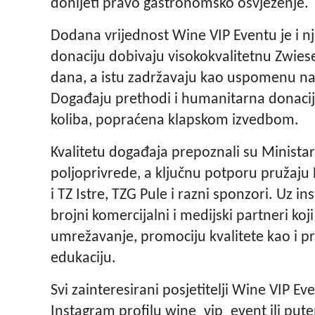
donijeti pravo gastronomsko osvježenje.
Dodana vrijednost Wine VIP Eventu je i nj
donaciju dobivaju visokokvalitetnu Zwies
dana, a istu zadržavaju kao uspomenu na 
Događaju prethodi i humanitarna donacijs
koliba, popraćena klapskom izvedbom.
Kvalitetu događaja prepoznali su Ministar
poljoprivrede, a ključnu potporu pružaju H
i TZ Istre, TZG Pule i razni sponzori. Uz 
brojni komercijalni i medijski partneri ko
umrežavanje, promociju kvalitete kao i p
edukaciju.
Svi zainteresirani posjetitelji Wine VIP E
Instagram profilu wine_vip_event ili put