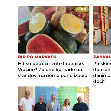
PULA
ĐIR PO MARKATU
ZAHVAL
Hit su pedoči i žute lubenice.
Pulskim
Vrućine? Za one koji rade na
doniran
štandovima nema puno izbora
danima
doći"
PULA