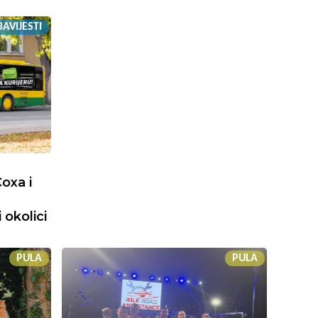
AVIJESTI
oxa i
 okolici
PULA
PULA