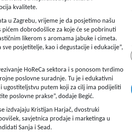
cija kvalitete.
ta u Zagrebu, vrijeme je da posjetimo našu
s pićem dobrodošlice za koje će se pobrinuti
astičnim likerom s aromama jabuke i cimeta.
ve posjetitelje, kao i degustacije i edukacije”,
vezivanje HoReCa sektora i s ponosom tvrdimo
ojne poslovne suradnje. Tu je i edukativni
gostiteljstvu putem koji za cilj ima podijeliti
stite poslovne prakse”, dodaje Begić.
 izdvajaju Kristijan Harjač, dvostruki
višek, savjetnica prodaje i marketinga u
didati Sanja i Sead.