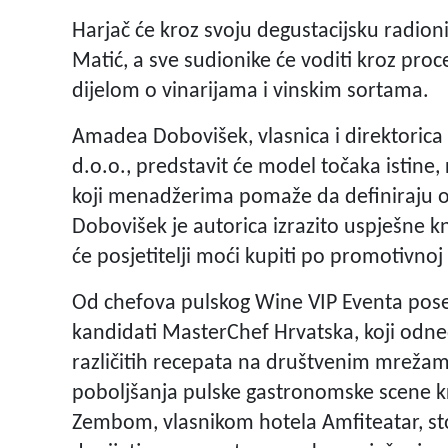
Harjač će kroz svoju degustacijsku radionic
Matić, a sve sudionike će voditi kroz pro
dijelom o vinarijama i vinskim sortama.
Amadea Dobovišek, vlasnica i direktorica 
d.o.o., predstavit će model točaka istine, 
koji menadžerima pomaže da definiraju ono
Dobovišek je autorica izrazito uspješne 
će posjetitelji moći kupiti po promotivnoj
Od chefova pulskog Wine VIP Eventa poseb
kandidati MasterChef Hrvatska, koji odn
različitih recepata na društvenim mrežam
poboljšanja pulske gastronomske scene 
Zembom, vlasnikom hotela Amfiteatar, s