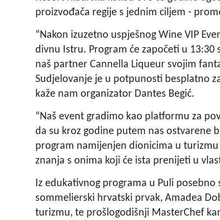
proizvođača regije s jednim ciljem - promo
“Nakon izuzetno uspješnog Wine VIP Even
divnu Istru. Program će započeti u 13:30 
naš partner Cannella Liqueur svojim fant
Sudjelovanje je u potpunosti besplatno za s
kaže nam organizator Dantes Begić.
“Naš event gradimo kao platformu za po
da su kroz godine putem nas ostvarene br
program namijenjen dionicima u turizmu i u
znanja s onima koji će ista prenijeti u vla
Iz edukativnog programa u Puli posebno se
sommelierski hrvatski prvak, Amadea Dobo
turizmu, te prošlogodišnji MasterChef kan