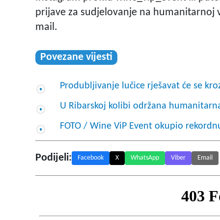
prijave za sudjelovanje na humanitarnoj 
mail.
Povezane vijesti
Produbljivanje lučice rješavat će se kr
U Ribarskoj kolibi održana humanitarna
FOTO / Wine ViP Event okupio rekordnu
Podijeli:
Facebook
X
WhatsApp
Viber
Email