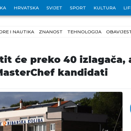
IKA
HRVATSKA
SVIJET
SPORT
KULTURA
LI
ORE I NAUTIKA
ZNANOST
TEHNOLOGIJA
OBAVIJEST
tit će preko 40 izlagača,
 MasterChef kandidati