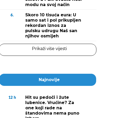
modu na svoj način
Skoro 10 tisuća eura: U
6.
samo sat i pol prikupljen
rekordan iznos za
pulsku udrugu Naš san
njihov osmijeh
Prikaži više vijesti
Najnovije
Hit su pedoči i žute
12
h
lubenice. Vrućine? Za
one koji rade na
štandovima nema puno