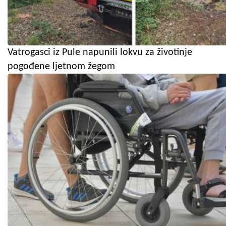
Vatrogasci iz Pule napunili lokvu za životinje
pogođene ljetnom žegom