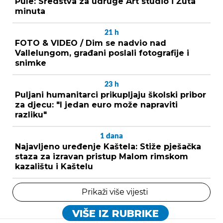
Pule: Sredstva za udruge Art studio i Žuta
minuta
21
h
FOTO & VIDEO / Dim se nadvio nad
Vallelungom, građani poslali fotografije i
snimke
23
h
Puljani humanitarci prikupljaju školski pribor
za djecu: "I jedan euro može napraviti
razliku"
1
dana
Najavljeno uređenje Kaštela: Stiže pješačka
staza za izravan pristup Malom rimskom
kazalištu i Kaštelu
Prikaži više vijesti
VIŠE IZ RUBRIKE