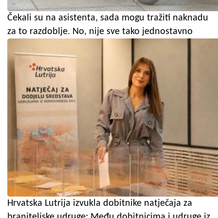
Čekali su na asistenta, sada mogu tražiti naknadu
za to razdoblje. No, nije sve tako jednostavno
Hrvatska Lutrija izvukla dobitnike natječaja za
braniteljske udruge: Među dobitnicima i udruge iz