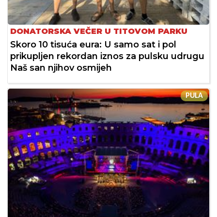
DONATORSKA VEČER U TITOVOM PARKU
Skoro 10 tisuća eura: U samo sat i pol
prikupljen rekordan iznos za pulsku udrugu
Naš san njihov osmijeh
PULA