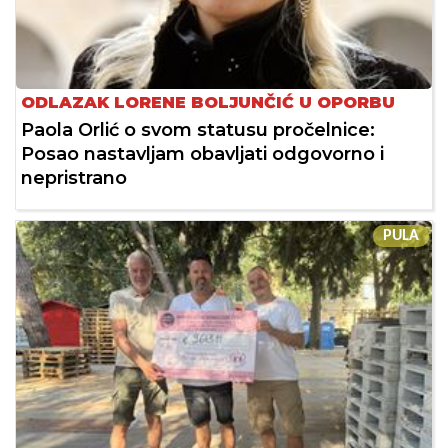
ODLAZAK LORENE BOLJUNČIĆ U OPORBU
Paola Orlić o svom statusu pročelnice:
Posao nastavljam obavljati odgovorno i
nepristrano
PULA