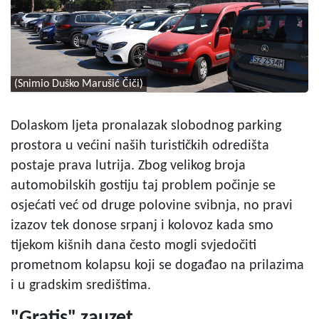
(Snimio Duško Marušić Čiči)
Dolaskom ljeta pronalazak slobodnog parking
prostora u većini naših turističkih odredišta
postaje prava lutrija. Zbog velikog broja
automobilskih gostiju taj problem počinje se
osjećati već od druge polovine svibnja, no pravi
izazov tek donose srpanj i kolovoz kada smo
tijekom kišnih dana često mogli svjedočiti
prometnom kolapsu koji se događao na prilazima
i u gradskim središtima.
"Gratis" zauzet