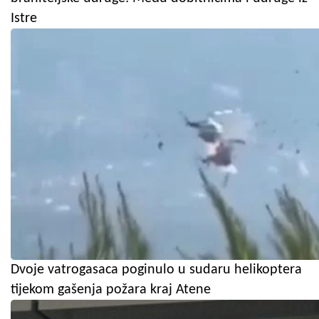
Istre
Dvoje vatrogasaca poginulo u sudaru helikoptera
tijekom gašenja požara kraj Atene