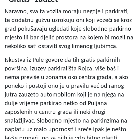
Naravno, sva ta vozila moraju negdje i parkirati,
te dodatnu gužvu uzrokuju oni koji vozeći se kroz
grad pokušavaju ugledati koje slobodno parkirno
mjesto ili bar djelić prostora na kojem bi mogli na
nekoliko sati ostaviti svog limenog ljubimca.
Iskustva iz Pule govore da tih gratis parkirnih
površina, izuzev parkirališta Rojca, više baš i
nema previše u zonama oko centra grada, a ako
poneko i postoji ono je u pravilu već od ranog
jutra zauzeto automobilom koji je na njega na
dulje vrijeme parkirao netko od Puljana
zaposlenih u centru grada ili neki drugi
snalažljivac. Slobodno mjesto na parkinzima na
naplatu uz malo upornosti i sreće ipak je nešto
lakše pronaći, no za njih je vrlo bitno platiti