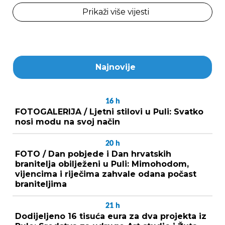
Prikaži više vijesti
Najnovije
16
h
FOTOGALERIJA / Ljetni stilovi u Puli: Svatko
nosi modu na svoj način
20
h
FOTO / Dan pobjede i Dan hrvatskih
branitelja obilježeni u Puli: Mimohodom,
vijencima i riječima zahvale odana počast
braniteljima
21
h
Dodijeljeno 16 tisuća eura za dva projekta iz