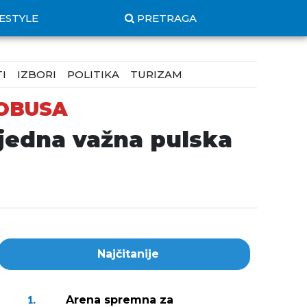
FESTYLE
PRETRAGA
I
IZBORI
POLITIKA
TURIZAM
TOBUSA
 jedna važna pulska
Najčitanije
Arena spremna za
1.