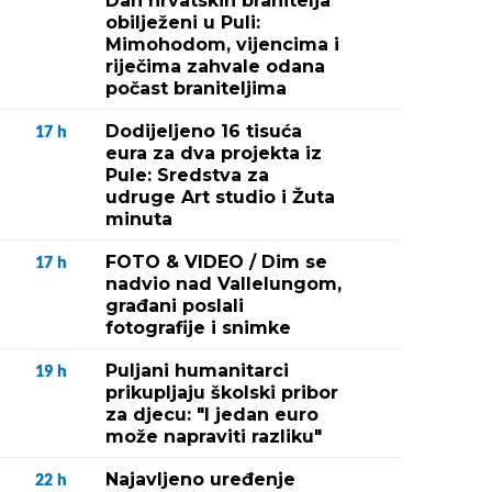
Dan hrvatskih branitelja
obilježeni u Puli:
Mimohodom, vijencima i
riječima zahvale odana
počast braniteljima
Dodijeljeno 16 tisuća
17
h
eura za dva projekta iz
Pule: Sredstva za
udruge Art studio i Žuta
minuta
FOTO & VIDEO / Dim se
17
h
nadvio nad Vallelungom,
građani poslali
fotografije i snimke
Puljani humanitarci
19
h
prikupljaju školski pribor
za djecu: "I jedan euro
može napraviti razliku"
Najavljeno uređenje
22
h