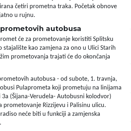
irana četiri prometna traka. Početak obnove
ojatno u rujnu.
aprometovih autobusa
promet će za prometovanje koristiti Splitsku
 stajalište kao zamjena za ono u Ulici Starih
 režim prometovanja trajati će do okončanja
rometovih autobusa - od subote, 1. travnja,
utobusi Pulaprometa koji prometuju na linijama
i 3a (Šijana-Verudela- Autobusni kolodvor)
 za prometovanje Rizzijevu i Palisinu ulicu.
Paradiso neće biti u funkciji a zamjenska
.