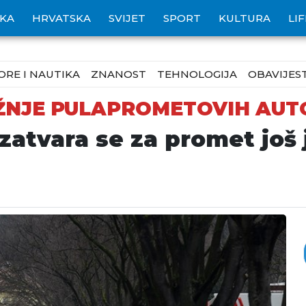
IKA
HRVATSKA
SVIJET
SPORT
KULTURA
LI
ORE I NAUTIKA
ZNANOST
TEHNOLOGIJA
OBAVIJEST
VOŽNJE PULAPROMETOVIH AU
zatvara se za promet još