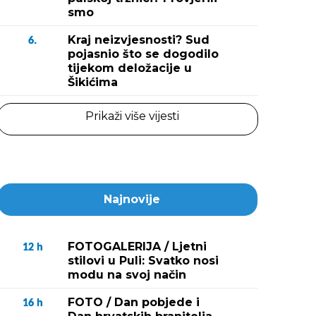
smo
Kraj neizvjesnosti? Sud
6.
pojasnio što se dogodilo
tijekom deložacije u
Šikićima
Prikaži više vijesti
Najnovije
FOTOGALERIJA / Ljetni
12
h
stilovi u Puli: Svatko nosi
modu na svoj način
FOTO / Dan pobjede i
16
h