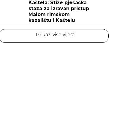
Kaštela: Stiže pješačka
staza za izravan pristup
Malom rimskom
kazalištu i Kaštelu
Prikaži više vijesti