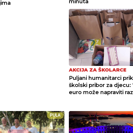
minuta
jima
AKCIJA ZA ŠKOLARCE
Puljani humanitarci prik
školski pribor za djecu: 
euro može napraviti raz
PULA