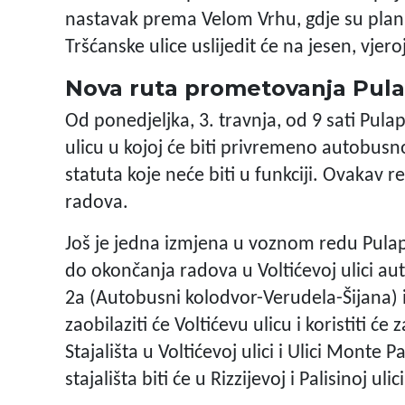
nastavak prema Velom Vrhu, gdje su plan
Tršćanske ulice uslijedit će na jesen, vjer
Nova ruta prometovanja Pul
Od ponedjeljka, 3. travnja, od 9 sati Pula
ulicu u kojoj će biti privremeno autobusno
statuta koje neće biti u funkciji. Ovakav
radova.
Još je jedna izmjena u voznom redu Pulap
do okončanja radova u Voltićevoj ulici a
2a (Autobusni kolodvor-Verudela-Šijana) 
zaobilaziti će Voltićevu ulicu i koristiti će
Stajališta u Voltićevoj ulici i Ulici Monte 
stajališta biti će u Rizzijevoj i Palisinoj ulici