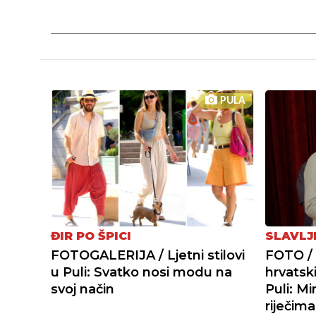
PULA
ĐIR PO ŠPICI
SLAVLJ
FOTOGALERIJA / Ljetni stilovi
FOTO / 
u Puli: Svatko nosi modu na
hrvatski
svoj način
Puli: M
riječim