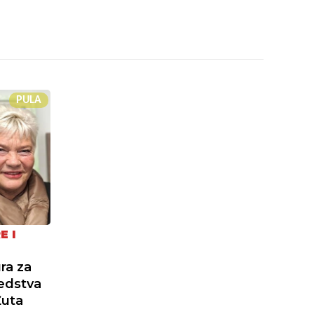
PULA
E I
ra za
redstva
Žuta