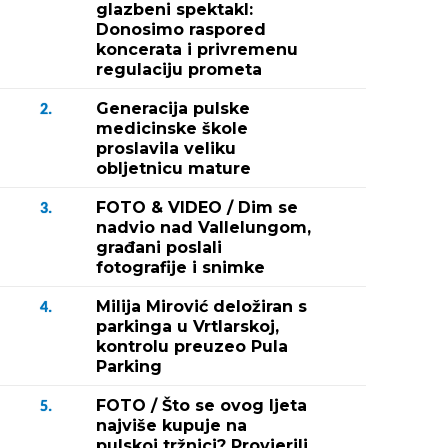
glazbeni spektakl:
Donosimo raspored
koncerata i privremenu
regulaciju prometa
Generacija pulske
2.
medicinske škole
proslavila veliku
obljetnicu mature
FOTO & VIDEO / Dim se
3.
nadvio nad Vallelungom,
građani poslali
fotografije i snimke
Milija Mirović deložiran s
4.
parkinga u Vrtlarskoj,
kontrolu preuzeo Pula
Parking
FOTO / Što se ovog ljeta
5.
najviše kupuje na
pulskoj tržnici? Provjerili