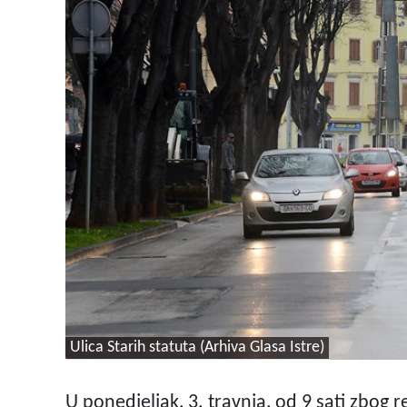
Ulica Starih statuta (Arhiva Glasa Istre)
U ponedjeljak, 3. travnja, od 9 sati zbog 