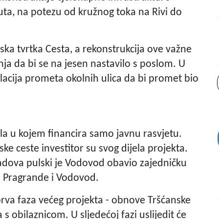
tuta, na potezu od kružnog toka na Rivi do
ska tvrtka Cesta, a rekonstrukcija ove važne
nja da bi se na jesen nastavilo s poslom. U
lacija prometa okolnih ulica da bi promet bio
la u kojem financira samo javnu rasvjetu.
ke ceste investitor su svog dijela projekta.
radova pulski je Vodovod obavio zajedničku
, Pragrande i Vodovod.
 prva faza većeg projekta - obnove Tršćanske
s obilaznicom. U sljedećoj fazi uslijedit će