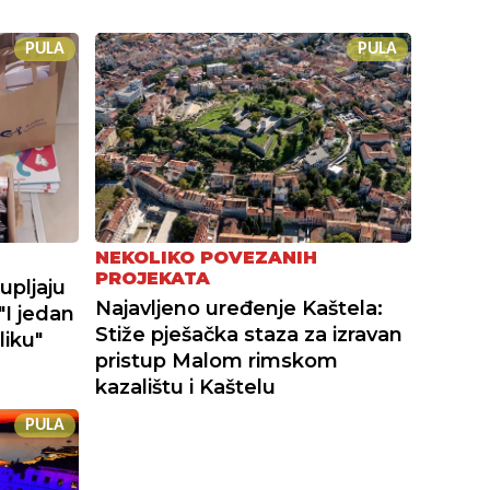
PULA
PULA
NEKOLIKO POVEZANIH
PROJEKATA
upljaju
Najavljeno uređenje Kaštela:
"I jedan
Stiže pješačka staza za izravan
liku"
pristup Malom rimskom
kazalištu i Kaštelu
PULA