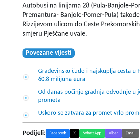
Autobusi na linijama 28 (Pula-Banjole-Po
Premantura- Banjole-Pomer-Pula) također ć
Rizzijevom ulicom do Ceste Prekomorskih 
smjeru Pješčane uvale.
Povezane vijesti
Građevinsko čudo i najskuplja cesta u H
60,8 milijuna eura
Od danas počinje gradnja odvodnje u j
prometa
Uskoro se zatvara za promet vrlo prome
Podijeli:
Facebook
X
WhatsApp
Viber
Email