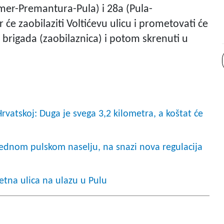
mer-Premantura-Pula) i 28a (Pula-
e zaobilaziti Voltićevu ulicu i prometovati će
brigada (zaobilaznica) i potom skrenuti u
rvatskoj: Duga je svega 3,2 kilometra, a koštat će
ednom pulskom naselju, na snazi nova regulacija
tna ulica na ulazu u Pulu