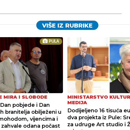
VIŠE IZ RUBRIKE
PULA
E MIRA I SLOBODE
MINISTARSTVO KULTUR
MEDIJA
Dan pobjede i Dan
Dodijeljeno 16 tisuća eu
h branitelja obilježeni u
dva projekta iz Pule: S
imohodom, vijencima i
za udruge Art studio i 
a zahvale odana počast