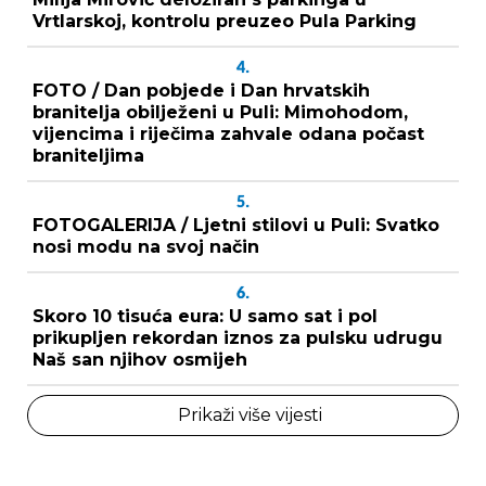
Vrtlarskoj, kontrolu preuzeo Pula Parking
4.
FOTO / Dan pobjede i Dan hrvatskih
branitelja obilježeni u Puli: Mimohodom,
vijencima i riječima zahvale odana počast
braniteljima
5.
FOTOGALERIJA / Ljetni stilovi u Puli: Svatko
nosi modu na svoj način
6.
Skoro 10 tisuća eura: U samo sat i pol
prikupljen rekordan iznos za pulsku udrugu
Naš san njihov osmijeh
Prikaži više vijesti