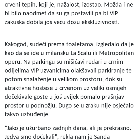
crveni tepih, koji je, nažalost, izostao. Možda i ne
bi bilo naodmet da su ga postavili pa bi VIP
zakuska dobila još veću dozu ekskluzivnosti.
Kakogod, sudeći prema toaletama, izgledalo da je
kao da se ide u milansku La Scalu ili Metropolitan
operu. Na parkingu su mišićavi redari u crnim
odijelima VIP uzvanicima olakšavali parkiranje te
potom snalaženje u velikom prostoru, dok su
atraktivne hostese u crvenom uz veliki osmijeh
dočekivale goste u još uvijek pomalo prašnjav
prostor u podnožju. Dugo se u zraku nije osjećalo
takvo uzbuđenje.
"Jako je užurbano zadnjih dana, ali je prekrasno.
Jedva smo dočekali", rekla nam je Sanda