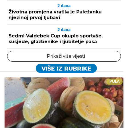
2
dana
Životna promjena vratila je Puležanku
njezinoj prvoj ljubavi
2
dana
Sedmi Valdebek Cup okupio sportaše,
susjede, glazbenike i ljubitelje pasa
Prikaži više vijesti
VIŠE IZ RUBRIKE
PULA