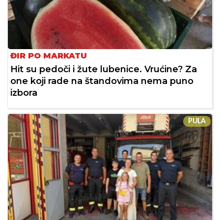
ĐIR PO MARKATU
Hit su pedoči i žute lubenice. Vrućine? Za
one koji rade na štandovima nema puno
izbora
PULA