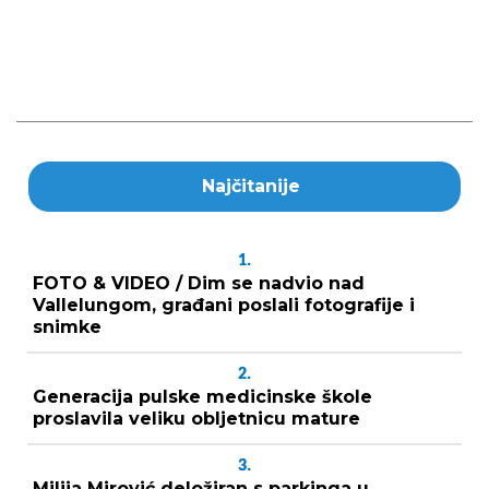
Najčitanije
1.
FOTO & VIDEO / Dim se nadvio nad
Vallelungom, građani poslali fotografije i
snimke
2.
Generacija pulske medicinske škole
proslavila veliku obljetnicu mature
3.
Milija Mirović deložiran s parkinga u