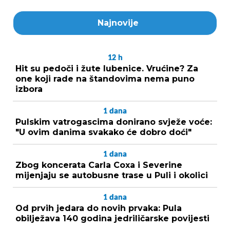
Najnovije
12
h
Hit su pedoči i žute lubenice. Vrućine? Za
one koji rade na štandovima nema puno
izbora
1
dana
Pulskim vatrogascima donirano svježe voće:
"U ovim danima svakako će dobro doći"
1
dana
Zbog koncerata Carla Coxa i Severine
mijenjaju se autobusne trase u Puli i okolici
1
dana
Od prvih jedara do novih prvaka: Pula
obilježava 140 godina jedriličarske povijesti