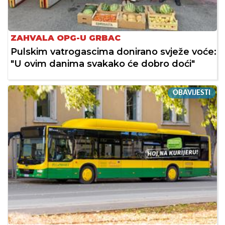
ZAHVALA OPG-U GRBAC
Pulskim vatrogascima donirano svježe voće:
"U ovim danima svakako će dobro doći"
OBAVIJESTI