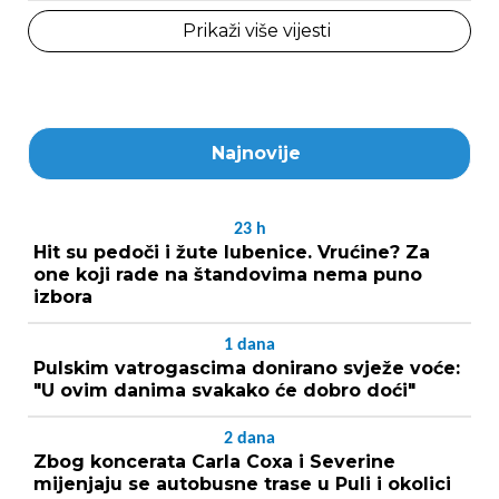
Prikaži više vijesti
Najnovije
23
h
Hit su pedoči i žute lubenice. Vrućine? Za
one koji rade na štandovima nema puno
izbora
1
dana
Pulskim vatrogascima donirano svježe voće:
"U ovim danima svakako će dobro doći"
2
dana
Zbog koncerata Carla Coxa i Severine
mijenjaju se autobusne trase u Puli i okolici