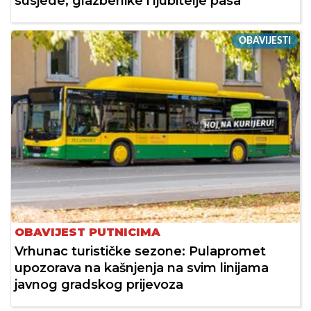
susjede, glazbenike i ljubitelje pasa
OBAVIJESTI
OBAVIJEST PUTNICIMA
Vrhunac turističke sezone: Pulapromet
upozorava na kašnjenja na svim linijama
javnog gradskog prijevoza