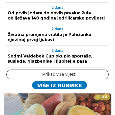
2
dana
Od prvih jedara do novih prvaka: Pula
obilježava 140 godina jedriličarske povijesti
2
dana
Životna promjena vratila je Puležanku
njezinoj prvoj ljubavi
3
dana
Sedmi Valdebek Cup okupio sportaše,
susjede, glazbenike i ljubitelje pasa
Prikaži više vijesti
VIŠE IZ RUBRIKE
PULA