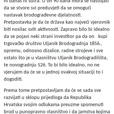
ni danas ni sutra. U tih 90 dana mora se nastojati
da se stvore svi preduvjeti da se omogući
nastavak brodograđevne djelatnosti.
Pretpostavka je da će država kao najveći vjerovnik
biti nosilac svih aktivnosti. Zapravo bilo bi idealno
da se pojavi neki strani investitor pa da on kupi
trgovačko društvo Uljanik Brodogradnja 1856.,
opremu, odnosno dizalice, radne strojeve i sve
ostalo što je u vlasništvu Uljanik Brodogradilišta,
te novogradnju 526. To bi bilo idealno, no ne
vjerujem da će se u jednoj ovakvoj situaciji to i
dogoditi.
Prema tome pretpostavljam da će se sada sve
razvijati u sklopu prijedloga da Republika
Hrvatska svojim odlukama preuzme spomenuti
brod u punopravno vlasništvo i da jamstva kojima