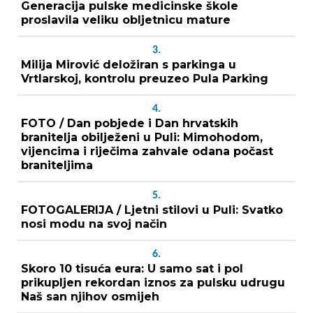
Generacija pulske medicinske škole
proslavila veliku obljetnicu mature
3.
Milija Mirović deložiran s parkinga u
Vrtlarskoj, kontrolu preuzeo Pula Parking
4.
FOTO / Dan pobjede i Dan hrvatskih
branitelja obilježeni u Puli: Mimohodom,
vijencima i riječima zahvale odana počast
braniteljima
5.
FOTOGALERIJA / Ljetni stilovi u Puli: Svatko
nosi modu na svoj način
6.
Skoro 10 tisuća eura: U samo sat i pol
prikupljen rekordan iznos za pulsku udrugu
Naš san njihov osmijeh