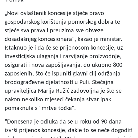
„Novi ovlaštenik koncesije stječe pravo
gospodarskog korištenja pomorskog dobra te
stječe sva prava i preuzima sve obveze
dosadašnjeg koncesionara", kazao je ministar.
Istaknuo je i da će se prijenosom koncesije, uz
investicijska ulaganja i razvijanje proizvodnje,
osigurati i nova zapošljavanja, do ukupno 800
zaposlenih, što će ispuniti glavni cilj održanja
brodograđevne djelatnosti u Puli. Stečajna
upraviteljica Marija Ružić zadovoljna je što se
nakon nekoliko mjeseci čekanja stvar ipak
pomaknula s "mrtve točke".
"Donesena je odluka da se u roku od 90 dana
izvrši prijenos koncesije, dakle to se neće dogoditi