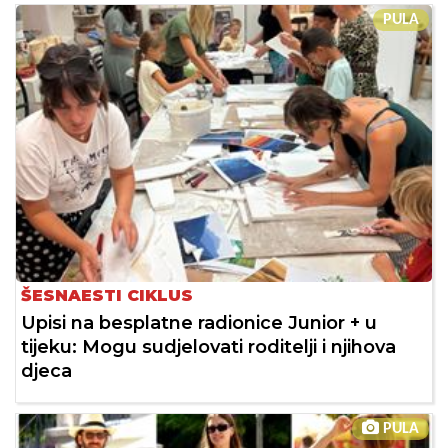
PULA
ŠESNAESTI CIKLUS
Upisi na besplatne radionice Junior + u
tijeku: Mogu sudjelovati roditelji i njihova
djeca
PULA