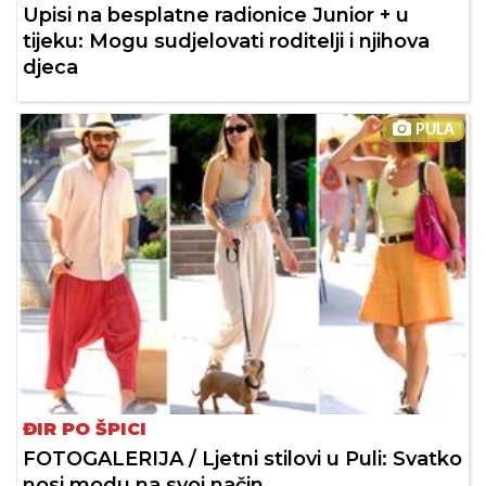
Upisi na besplatne radionice Junior + u
tijeku: Mogu sudjelovati roditelji i njihova
djeca
PULA
ĐIR PO ŠPICI
FOTOGALERIJA / Ljetni stilovi u Puli: Svatko
nosi modu na svoj način