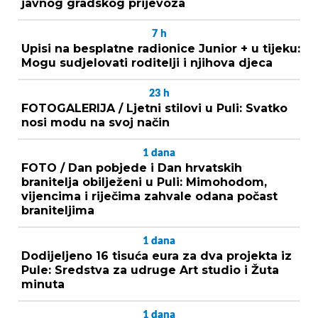
javnog gradskog prijevoza
7
h
Upisi na besplatne radionice Junior + u tijeku:
Mogu sudjelovati roditelji i njihova djeca
23
h
FOTOGALERIJA / Ljetni stilovi u Puli: Svatko
nosi modu na svoj način
1
dana
FOTO / Dan pobjede i Dan hrvatskih
branitelja obilježeni u Puli: Mimohodom,
vijencima i riječima zahvale odana počast
braniteljima
1
dana
Dodijeljeno 16 tisuća eura za dva projekta iz
Pule: Sredstva za udruge Art studio i Žuta
minuta
1
dana