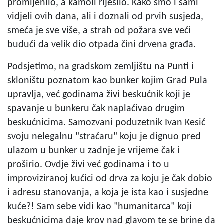
promijenilo, a kamoli riješilo. Kako smo i sami
vidjeli ovih dana, ali i doznali od prvih susjeda,
smeća je sve više, a strah od požara sve veći
budući da velik dio otpada čini drvena građa.
Podsjetimo, na gradskom zemljištu na Punti i
skloništu poznatom kao bunker kojim Grad Pula
upravlja, već godinama živi beskućnik koji je
spavanje u bunkeru čak naplaćivao drugim
beskućnicima. Samozvani poduzetnik Ivan Kesić
svoju nelegalnu "straćaru" koju je dignuo pred
ulazom u bunker u zadnje je vrijeme čak i
proširio. Ovdje živi već godinama i to u
improviziranoj kućici od drva za koju je čak dobio
i adresu stanovanja, a koja je ista kao i susjedne
kuće?! Sam sebe vidi kao "humanitarca" koji
beskućnicima daje krov nad glavom te se brine da