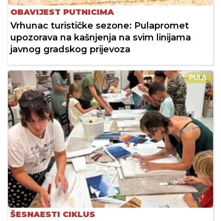
OBAVIJEST PUTNICIMA
Vrhunac turističke sezone: Pulapromet
upozorava na kašnjenja na svim linijama
javnog gradskog prijevoza
PULA
ŠESNAESTI CIKLUS