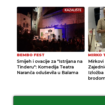
KAZALIŠTE
BEMBO FEST
MIRKO 
Smijeh i ovacije za "Istrijana na
Mirkovi
Tinderu": Komedija Teatra
Zajedni
Naranča oduševila u Balama
Izložba
brodom