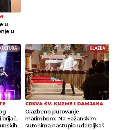
M
e u
enje u
KULTURA
GLAZBA
TE
CRKVA SV. KUZME I DAMJANA
kog
Glazbeno putovanje
 brijač,
marimbom: Na Fažanskim
hunskih
sutonima nastupio udaraljkaš