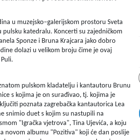
dina u muzejsko–galerijskom prostoru Sveta
 u pulsku katedralu. Koncerti su zajedničkom
anela Sponze i Bruna Krajcara jako dobro
dine dolazi u velikom broju čime je ovaj
Puli.
znatom pulskom kladatelju i kantautoru Brunu
ice s kojima je on surađivao, tj. kojima je
ključiti poznata zagrebačka kantautorica Lea
ne snimio duet s kojim su nastupili na
om "Igračka vjetrova", Tina Ujevića, a koju
 na novom albumu "Pozitiva" koji će dan poslije