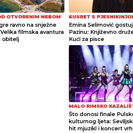
OD OTVORENIM NEBOM
SUSRET S PJESNIKINJO
gre ravno na snježne
Emina Selimović gostuj
 Velika filmska avantura
Pazinu: Književno druž
 obitelj
Kući za pisce
MALO RIMSKO KAZALIŠ
Što donosi finale Puls
kulturnog ljeta: Seviljski
hit mjuzikl i koncert vr