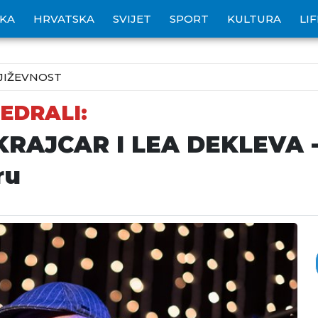
IKA
HRVATSKA
SVIJET
SPORT
KULTURA
LI
JIŽEVNOST
EDRALI:
RAJCAR I LEA DEKLEVA 
ru