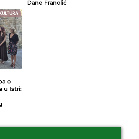
Dane Franolić
KULTURA
ba o
u Istri:
g