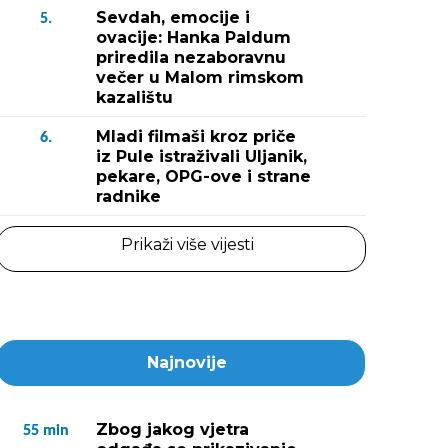
Sevdah, emocije i
5.
ovacije: Hanka Paldum
priredila nezaboravnu
večer u Malom rimskom
kazalištu
Mladi filmaši kroz priče
6.
iz Pule istraživali Uljanik,
pekare, OPG-ove i strane
radnike
Prikaži više vijesti
Najnovije
Zbog jakog vjetra
55
min