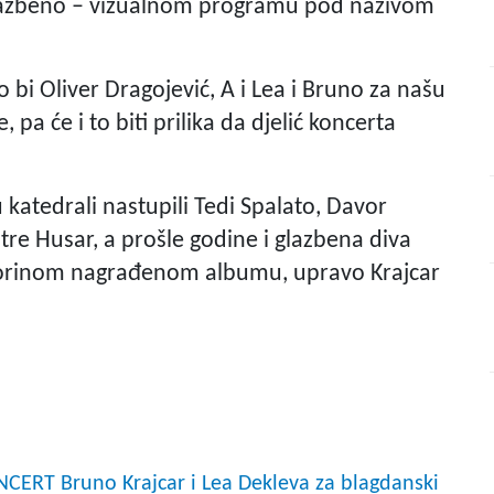
 glazbeno – vizualnom programu pod nazivom
bi Oliver Dragojević, A i Lea i Bruno za našu
pa će i to biti prilika da djelić koncerta
katedrali nastupili Tedi Spalato, Davor
tre Husar, a prošle godine i glazbena diva
 Porinom nagrađenom albumu, upravo Krajcar
ERT Bruno Krajcar i Lea Dekleva za blagdanski