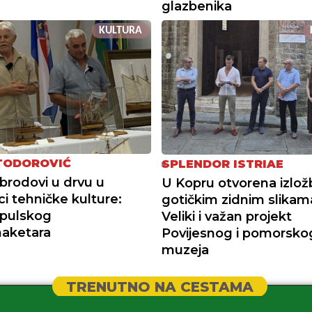
glazbenika
KULTURA
TODOROVIĆ
SPLENDOR ISTRIAE
 brodovi u drvu u
U Kopru otvorena izlož
ci tehničke kulture:
gotičkim zidnim slikama 
 pulskog
Veliki i važan projekt
aketara
Povijesnog i pomorsko
muzeja
TRENUTNO NA CESTAMA