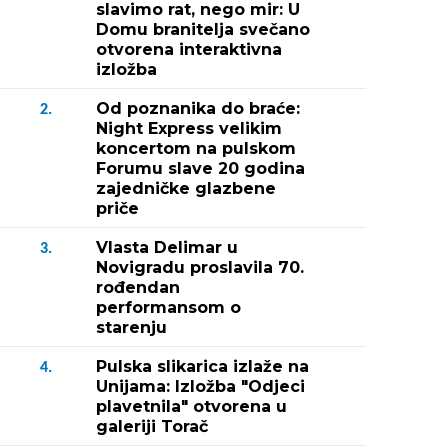
slavimo rat, nego mir: U
Domu branitelja svečano
otvorena interaktivna
izložba
Od poznanika do braće:
2.
Night Express velikim
koncertom na pulskom
Forumu slave 20 godina
zajedničke glazbene
priče
Vlasta Delimar u
3.
Novigradu proslavila 70.
rođendan
performansom o
starenju
Pulska slikarica izlaže na
4.
Unijama: Izložba "Odjeci
plavetnila" otvorena u
galeriji Torač