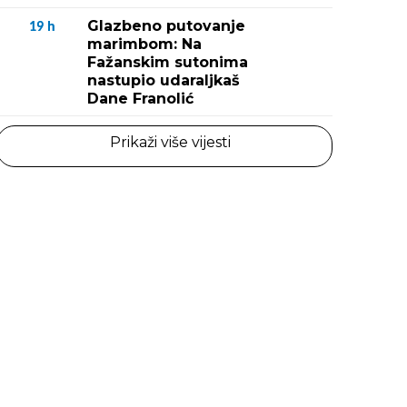
Glazbeno putovanje
19
h
marimbom: Na
Fažanskim sutonima
nastupio udaraljkaš
Dane Franolić
Prikaži više vijesti