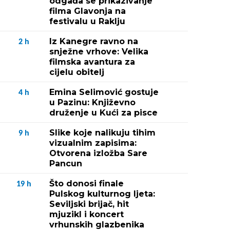
odgađa se prikazivanje
filma Glavonja na
festivalu u Raklju
Iz Kanegre ravno na
2
h
snježne vrhove: Velika
filmska avantura za
cijelu obitelj
Emina Selimović gostuje
4
h
u Pazinu: Književno
druženje u Kući za pisce
Slike koje nalikuju tihim
9
h
vizualnim zapisima:
Otvorena izložba Sare
Pancun
Što donosi finale
19
h
Pulskog kulturnog ljeta:
Seviljski brijač, hit
mjuzikl i koncert
vrhunskih glazbenika