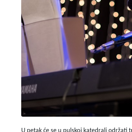
U petak će se u pulskoj katedrali održati 