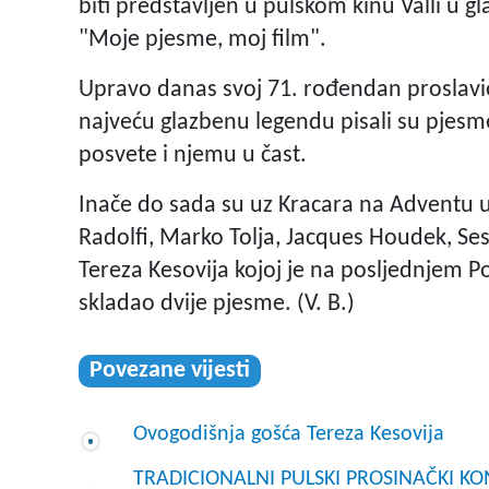
biti predstavljen u pulskom kinu Valli u
"Moje pjesme, moj film".
Upravo danas svoj 71. rođendan proslavio 
najveću glazbenu legendu pisali su pjesme, 
posvete i njemu u čast.
Inače do sada su uz Kracara na Adventu u 
Radolfi, Marko Tolja, Jacques Houdek, Ses
Tereza Kesovija kojoj je na posljednjem
skladao dvije pjesme. (V. B.)
Povezane vijesti
Ovogodišnja gošća Tereza Kesovija
TRADICIONALNI PULSKI PROSINAČKI KONC