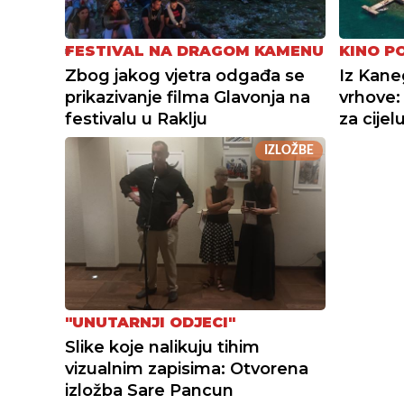
FESTIVAL NA DRAGOM KAMENU
KINO P
Zbog jakog vjetra odgađa se
Iz Kane
prikazivanje filma Glavonja na
vrhove:
festivalu u Raklju
za cijelu
IZLOŽBE
"UNUTARNJI ODJECI"
Slike koje nalikuju tihim
vizualnim zapisima: Otvorena
izložba Sare Pancun