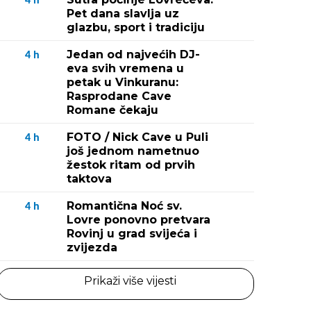
4
h
Pet dana slavlja uz
glazbu, sport i tradiciju
Jedan od najvećih DJ-
4
h
eva svih vremena u
petak u Vinkuranu:
Rasprodane Cave
Romane čekaju
FOTO / Nick Cave u Puli
4
h
još jednom nametnuo
žestok ritam od prvih
taktova
Romantična Noć sv.
4
h
Lovre ponovno pretvara
Rovinj u grad svijeća i
zvijezda
Prikaži više vijesti