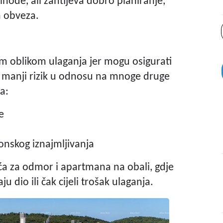
ihode, ali zahtijeva dobro planiranje,
h obveza.
m oblikom ulaganja jer mogu osigurati
z manji rizik u odnosu na mnoge druge
a:
ne
onskog iznajmljivanja
ća za odmor i apartmana na obali, gdje
 dio ili čak cijeli trošak ulaganja.