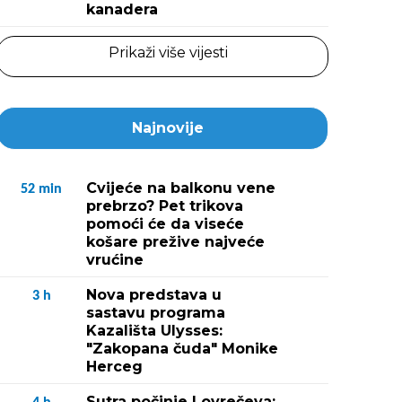
kanadera
Prikaži više vijesti
Najnovije
Cvijeće na balkonu vene
52
min
prebrzo? Pet trikova
pomoći će da viseće
košare prežive najveće
vrućine
Nova predstava u
3
h
sastavu programa
Kazališta Ulysses:
"Zakopana čuda" Monike
Herceg
Sutra počinje Lovrečeva: