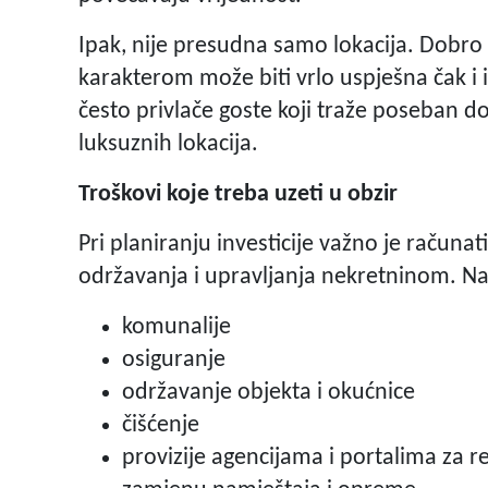
Ipak, nije presudna samo lokacija. Dobro 
karakterom može biti vrlo uspješna čak i 
često privlače goste koji traže poseban d
luksuznih lokacija.
Troškovi koje treba uzeti u obzir
Pri planiranju investicije važno je računa
održavanja i upravljanja nekretninom. Naj
komunalije
osiguranje
održavanje objekta i okućnice
čišćenje
provizije agencijama i portalima za r