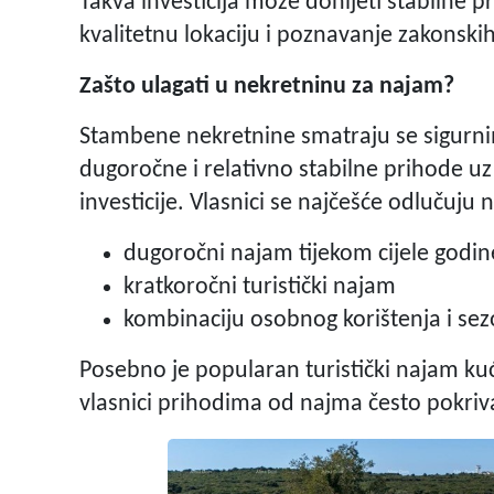
Takva investicija može donijeti stabilne pr
kvalitetnu lokaciju i poznavanje zakonski
Zašto ulagati u nekretninu za najam?
Stambene nekretnine smatraju se sigurni
dugoročne i relativno stabilne prihode u
investicije. Vlasnici se najčešće odlučuju n
dugoročni najam tijekom cijele godi
kratkoročni turistički najam
kombinaciju osobnog korištenja i sez
Posebno je popularan turistički najam ku
vlasnici prihodima od najma često pokrivaju