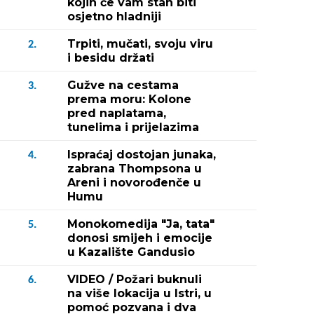
kojih će vam stan biti
osjetno hladniji
Trpiti, mučati, svoju viru
2.
i besidu držati
Gužve na cestama
3.
prema moru: Kolone
pred naplatama,
tunelima i prijelazima
Ispraćaj dostojan junaka,
4.
zabrana Thompsona u
Areni i novorođenče u
Humu
Monokomedija "Ja, tata"
5.
donosi smijeh i emocije
u Kazalište Gandusio
VIDEO / Požari buknuli
6.
na više lokacija u Istri, u
pomoć pozvana i dva