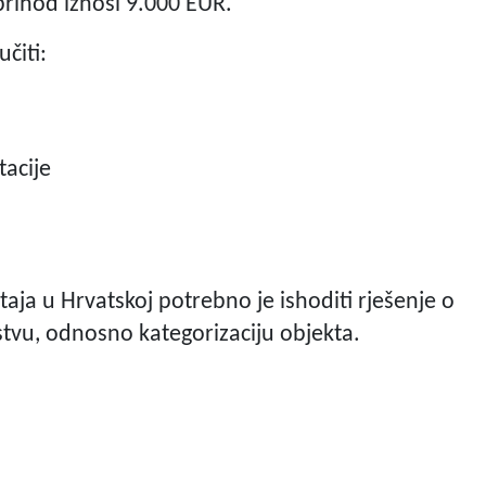
prihod iznosi 9.000 EUR.
čiti:
tacije
taja u Hrvatskoj potrebno je ishoditi rješenje o
stvu, odnosno kategorizaciju objekta.