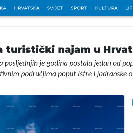
IKA
HRVATSKA
SVIJET
SPORT
KULTURA
LI
 turistički najam u Hrvat
a posljednjih je godina postala jedan od pop
ktivnim područjima poput Istre i jadranske o