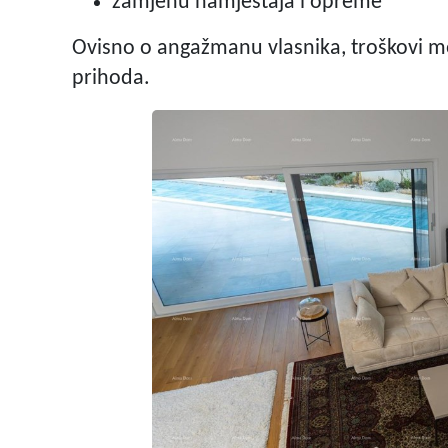
zamjenu namještaja i opreme
Ovisno o angažmanu vlasnika, troškovi m
prihoda.