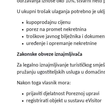
održavanja iznose oko 10%, stvarni neto 
U ukupni trošak ulaganja potrebno je uklju
kupoprodajnu cijenu
porez na promet nekretnina
troškove javnog bilježnika i dokumen
uređenje i opremanje nekretnine
Zakonske obveze iznajmljivača
Za legalno iznajmljivanje turističkog smješ
pružanju ugostiteljskih usluga u domaćin
Nakon toga vlasnik mora:
prijaviti djelatnost Poreznoj upravi
registrirati objekt u sustavu eVisitor