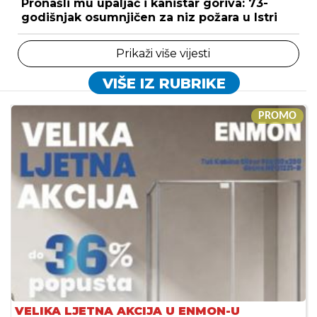
Pronašli mu upaljač i kanistar goriva: 73-
godišnjak osumnjičen za niz požara u Istri
Prikaži više vijesti
VIŠE IZ RUBRIKE
PROMO
VELIKA LJETNA AKCIJA U ENMON-U