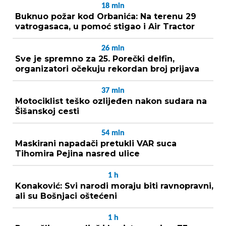
18
min
Buknuo požar kod Orbanića: Na terenu 29
vatrogasaca, u pomoć stigao i Air Tractor
26
min
Sve je spremno za 25. Porečki delfin,
organizatori očekuju rekordan broj prijava
37
min
Motociklist teško ozlijeđen nakon sudara na
Šišanskoj cesti
54
min
Maskirani napadači pretukli VAR suca
Tihomira Pejina nasred ulice
1
h
Konaković: Svi narodi moraju biti ravnopravni,
ali su Bošnjaci oštećeni
1
h