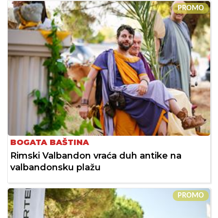
PROMO
BOGATA BAŠTINA
Rimski Valbandon vraća duh antike na
valbandonsku plažu
PROMO