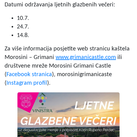
Datumi održavanja ljetnih glazbenih večeri:
10.7.
24.7.
14.8.
Za više informacija posjetite web stranicu kaštela
Morosini – Grimani
www.grimanicastle.com
ili
društvene mreže Morosini Grimani Castle
(
Facebook stranica
), morosinigrimanicaste
(
Instagram profil
).