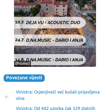
(Promo)
Povezane vijesti
Vinistra: Ocjenjivači već kušali prijavljena
vina
Vinistra: Od 442 uzorka čak 129 zlatnih