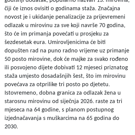
godišnji dodatak, popularno nazvan 13. mirovina,
čiji će iznos ovisiti o godinama staža. Značajna
novost je i ukidanje penalizacije za prijevremeni
odlazak u mirovinu za sve koji navrše 70 godina,
što će im primanja povećati u prosjeku za
šezdesetak eura. Umirovljenicima će biti
dopušten rad na puno radno vrijeme uz primanje
50 posto mirovine, dok će majke za svako rođeno
ili posvojeno dijete dobivati 12 mjeseci priznatog
staža umjesto dosadašnjih šest, što im mirovinu
povećava za otprilike tri posto po djetetu.
Istovremeno, dobna granica za odlazak žena u
starosnu mirovinu od siječnja 2026. raste za tri
mjeseca na 64 godine, s planom postupnog
izjednačavanja s muškarcima na 65 godina do
2030.