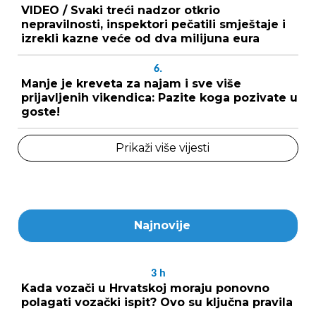
VIDEO / Svaki treći nadzor otkrio
nepravilnosti, inspektori pečatili smještaje i
izrekli kazne veće od dva milijuna eura
6.
Manje je kreveta za najam i sve više
prijavljenih vikendica: Pazite koga pozivate u
goste!
Prikaži više vijesti
Najnovije
3
h
Kada vozači u Hrvatskoj moraju ponovno
polagati vozački ispit? Ovo su ključna pravila