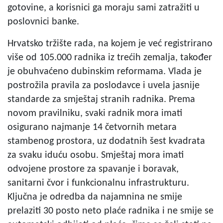
gotovine, a korisnici ga moraju sami zatražiti u
poslovnici banke.
Hrvatsko tržište rada, na kojem je već registrirano
više od 105.000 radnika iz trećih zemalja, također
je obuhvaćeno dubinskim reformama. Vlada je
postrožila pravila za poslodavce i uvela jasnije
standarde za smještaj stranih radnika. Prema
novom pravilniku, svaki radnik mora imati
osigurano najmanje 14 četvornih metara
stambenog prostora, uz dodatnih šest kvadrata
za svaku iduću osobu. Smještaj mora imati
odvojene prostore za spavanje i boravak,
sanitarni čvor i funkcionalnu infrastrukturu.
Ključna je odredba da najamnina ne smije
prelaziti 30 posto neto plaće radnika i ne smije se