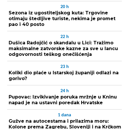
20
h
Sezona iz ugostiteljskog kuta: Trgovine
otimaju štedljive turiste, nekima je promet
pao i 40 posto
22
h
Dušica Radojčić o skandalu u Lici: Tražimo
maksimalne zatvorske kazne za sve u lancu
odgovornosti teškog onečišćenja
23
h
Koliki dio plaće u Istarskoj županiji odlazi na
gorivo?
24
h
Pupovac: Izvikivanje poruka mržnje u Kninu
napad je na ustavni poredak Hrvatske
1
dana
Gužve na autocestama i prilazima moru:
Kolone prema Zagrebu, Sloveniji i na Krčkom