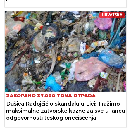
HRVATSKA
ZAKOPANO 37.000 TONA OTPADA
Dušica Radojčić o skandalu u Lici: Tražimo
maksimalne zatvorske kazne za sve u lancu
odgovornosti teškog onečišćenja