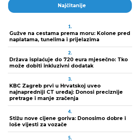
Najčitanije
1.
Gužve na cestama prema moru: Kolone pred
naplatama, tunelima i prijelazima
2.
Država isplaćuje do 720 eura mjesečno: Tko
može dobiti inkluzivni dodatak
3.
KBC Zagreb prvi u Hrvatskoj uveo
najnapredniji CT uređaj: Donosi preciznije
pretrage i manje zračenja
4.
Stižu nove cijene goriva: Donosimo dobre i
loše vijesti za vozače
5.