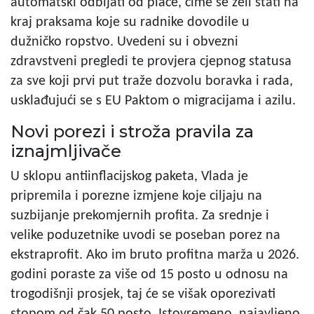
automatski odbijati od plaće, čime se želi stati na
kraj praksama koje su radnike dovodile u
dužničko ropstvo. Uvedeni su i obvezni
zdravstveni pregledi te provjera cjepnog statusa
za sve koji prvi put traže dozvolu boravka i rada,
usklađujući se s EU Paktom o migracijama i azilu.
Novi porezi i stroža pravila za
iznajmljivače
U sklopu antiinflacijskog paketa, Vlada je
pripremila i porezne izmjene koje ciljaju na
suzbijanje prekomjernih profita. Za srednje i
velike poduzetnike uvodi se poseban porez na
ekstraprofit. Ako im bruto profitna marža u 2026.
godini poraste za više od 15 posto u odnosu na
trogodišnji prosjek, taj će se višak oporezivati
stopom od čak 50 posto. Istovremeno, najavljeno