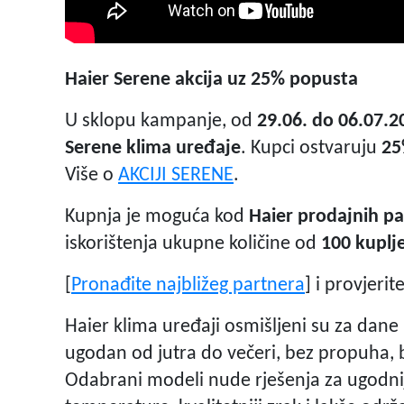
Haier Serene akcija uz
25% popusta
U sklopu kampanje, od
29.06. do 06.07.2
Serene klima uređaje
. Kupci ostvaruju
25
Više o
AKCIJI SERENE
.
Kupnja je moguća kod
Haier prodajnih p
iskorištenja ukupne količine od
100 kuplj
[
Pronađite najbližeg partnera
] i provjer
Haier klima uređaji osmišljeni su za dane 
ugodan od jutra do večeri, bez propuha, b
Odabrani modeli nude rješenja za ugodni