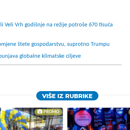
 Veli Vrh godišnje na režije potroše 670 tisuća
romjene štete gospodarstvu, suprotno Trumpu
unjava globalne klimatske ciljeve
VIŠE IZ RUBRIKE
PROMO