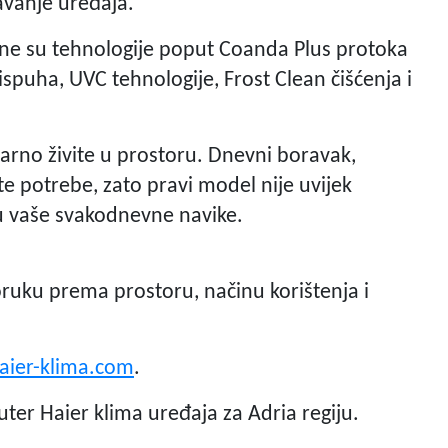
žavanje uređaja.
ne su tehnologije poput Coanda Plus protoka
ispuha, UVC tehnologije, Frost Clean čišćenja i
varno živite u prostoru. Dnevni boravak,
e potrebe, zato pravi model nije uvijek
a u vaše svakodnevne navike.
oruku prema prostoru, načinu korištenja i
haier-klima.com
.
uter Haier klima uređaja za Adria regiju.