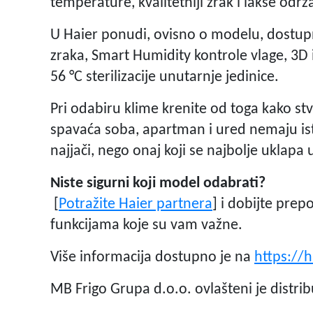
temperature, kvalitetniji zrak i lakše odr
U Haier ponudi, ovisno o modelu, dostup
zraka, Smart Humidity kontrole vlage, 3D 
56 °C sterilizacije unutarnje jedinice.
Pri odabiru klime krenite od toga kako st
spavaća soba, apartman i ured nemaju ist
najjači, nego onaj koji se najbolje uklap
Niste sigurni koji model odabrati?
[
Potražite Haier partnera
] i dobijte prep
funkcijama koje su vam važne.
Više informacija dostupno je na
https://
MB Frigo Grupa d.o.o. ovlašteni je distrib