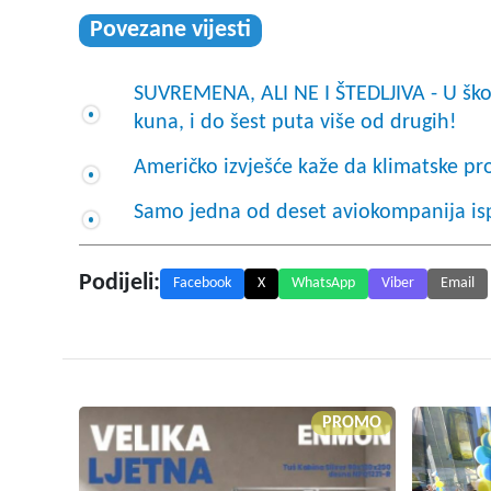
Povezane vijesti
SUVREMENA, ALI NE I ŠTEDLJIVA - U školi
kuna, i do šest puta više od drugih!
Američko izvješće kaže da klimatske p
Samo jedna od deset aviokompanija isp
Podijeli:
Facebook
X
WhatsApp
Viber
Email
PROMO