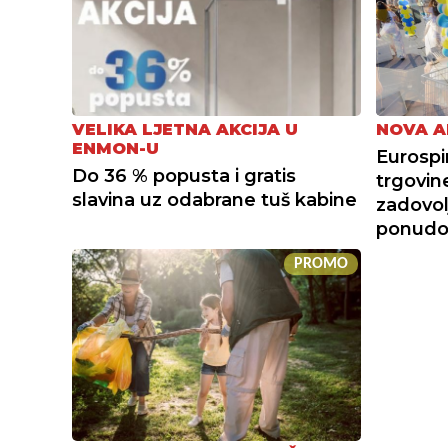
VELIKA LJETNA AKCIJA U
NOVA A
ENMON-U
Eurospi
Do 36 % popusta i gratis
trgovin
slavina uz odabrane tuš kabine
zadovol
ponudo
PROMO