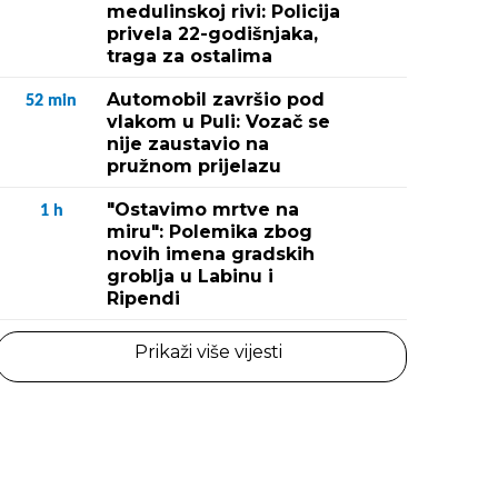
medulinskoj rivi: Policija
privela 22-godišnjaka,
traga za ostalima
Automobil završio pod
52
min
vlakom u Puli: Vozač se
nije zaustavio na
pružnom prijelazu
"Ostavimo mrtve na
1
h
miru": Polemika zbog
novih imena gradskih
groblja u Labinu i
Ripendi
Prikaži više vijesti