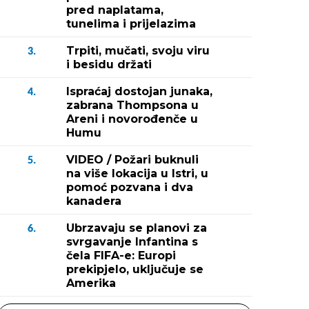
pred naplatama,
tunelima i prijelazima
Trpiti, mučati, svoju viru
3.
i besidu držati
Ispraćaj dostojan junaka,
4.
zabrana Thompsona u
Areni i novorođenče u
Humu
VIDEO / Požari buknuli
5.
na više lokacija u Istri, u
pomoć pozvana i dva
kanadera
Ubrzavaju se planovi za
6.
svrgavanje Infantina s
čela FIFA-e: Europi
prekipjelo, uključuje se
Amerika