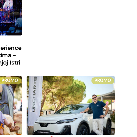
perience
tima –
oj Istri
PROMO
PROMO