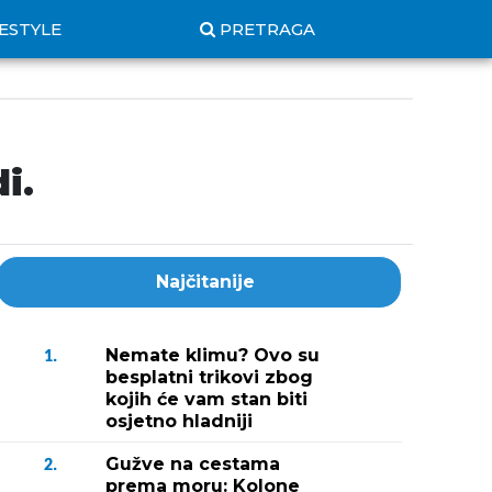
FESTYLE
PRETRAGA
i.
Najčitanije
Nemate klimu? Ovo su
1.
besplatni trikovi zbog
kojih će vam stan biti
osjetno hladniji
Gužve na cestama
2.
prema moru: Kolone