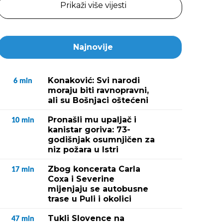
Prikaži više vijesti
Najnovije
Konaković: Svi narodi
6
min
moraju biti ravnopravni,
ali su Bošnjaci oštećeni
Pronašli mu upaljač i
10
min
kanistar goriva: 73-
godišnjak osumnjičen za
niz požara u Istri
Zbog koncerata Carla
17
min
Coxa i Severine
mijenjaju se autobusne
trase u Puli i okolici
Tukli Slovence na
47
min