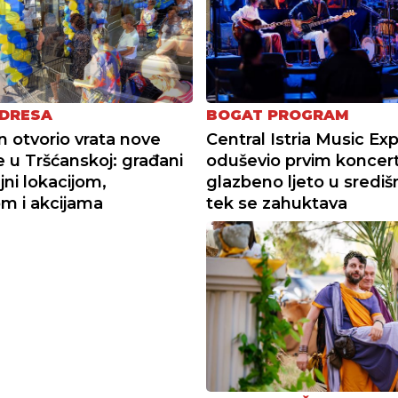
DRESA
BOGAT PROGRAM
n otvorio vrata nove
Central Istria Music Ex
e u Tršćanskoj: građani
oduševio prvim koncer
jni lokacijom,
glazbeno ljeto u središnj
m i akcijama
tek se zahuktava