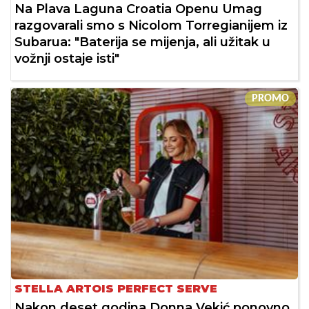
Na Plava Laguna Croatia Openu Umag
razgovarali smo s Nicolom Torregianijem iz
Subarua: "Baterija se mijenja, ali užitak u
vožnji ostaje isti"
PROMO
STELLA ARTOIS PERFECT SERVE
Nakon deset godina Donna Vekić ponovno