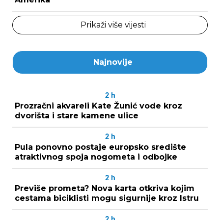
Prikaži više vijesti
Najnovije
2
h
Prozračni akvareli Kate Žunić vode kroz
dvorišta i stare kamene ulice
2
h
Pula ponovno postaje europsko središte
atraktivnog spoja nogometa i odbojke
2
h
Previše prometa? Nova karta otkriva kojim
cestama biciklisti mogu sigurnije kroz Istru
2
h