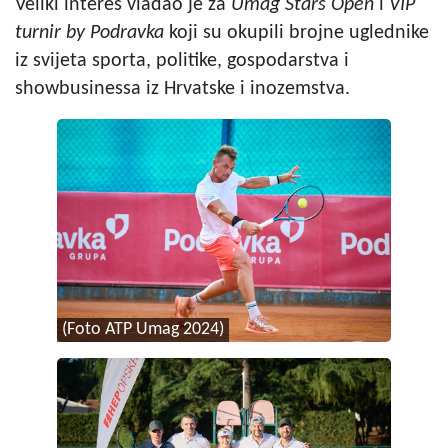
Veliki interes vladao je za
Umag Stars Open
i
VIP
turnir by Podravka
koji su okupili brojne uglednike
iz svijeta sporta, politike, gospodarstva i
showbusinessa iz Hrvatske i inozemstva.
(Foto ATP Umag 2024)