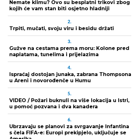
Nemate klimu? Ovo su besplatni trikovi zbog
kojih će vam stan biti osjetno hladniji
2.
Trpiti, mučati, svoju viru i besidu držati
3.
Gužve na cestama prema moru: Kolone pred
naplatama, tunelima i prijelazima
4.
Ispraćaj dostojan junaka, zabrana Thompsona
u Areni i novorođenče u Humu
5.
VIDEO / Požari buknuli na više lokacija u Istri,
u pomoć pozvana i dva kanadera
6.
Ubrzavaju se planovi za svrgavanje Infantina
s čela FIFA-e: Europi prekipjelo, uključuje se
Amerika