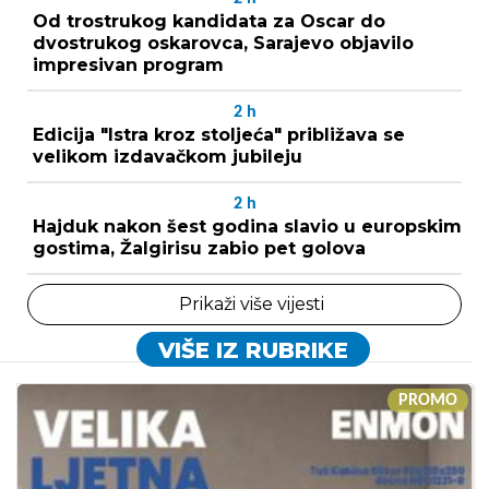
Od trostrukog kandidata za Oscar do
dvostrukog oskarovca, Sarajevo objavilo
impresivan program
2
h
Edicija "Istra kroz stoljeća" približava se
velikom izdavačkom jubileju
2
h
Hajduk nakon šest godina slavio u europskim
gostima, Žalgirisu zabio pet golova
Prikaži više vijesti
VIŠE IZ RUBRIKE
PROMO