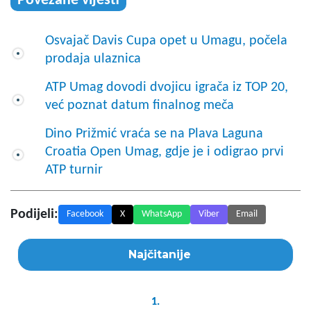
Povezane vijesti
Osvajač Davis Cupa opet u Umagu, počela
prodaja ulaznica
ATP Umag dovodi dvojicu igrača iz TOP 20,
već poznat datum finalnog meča
Dino Prižmić vraća se na Plava Laguna
Croatia Open Umag, gdje je i odigrao prvi
ATP turnir
Podijeli:
Facebook
X
WhatsApp
Viber
Email
Najčitanije
1.