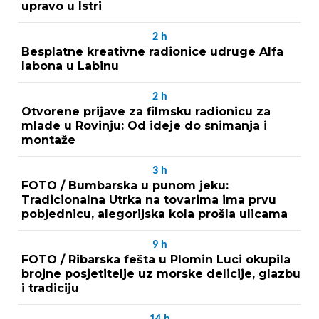
upravo u Istri
2
h
Besplatne kreativne radionice udruge Alfa
labona u Labinu
2
h
Otvorene prijave za filmsku radionicu za
mlade u Rovinju: Od ideje do snimanja i
montaže
3
h
FOTO / Bumbarska u punom jeku:
Tradicionalna Utrka na tovarima ima prvu
pobjednicu, alegorijska kola prošla ulicama
9
h
FOTO / Ribarska fešta u Plomin Luci okupila
brojne posjetitelje uz morske delicije, glazbu
i tradiciju
14
h