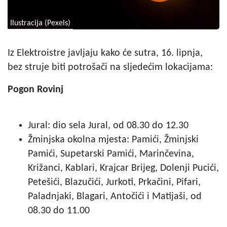
Ilustracija (Pexels)
Iz Elektroistre javljaju kako će sutra, 16. lipnja,
bez struje biti potrošači na sljedećim lokacijama:
Pogon Rovinj
Jural: dio sela Jural, od 08.30 do 12.30
Žminjska okolna mjesta: Pamići, Žminjski
Pamići, Supetarski Pamići, Marinčevina,
Križanci, Kablari, Krajcar Brijeg, Dolenji Pucići,
Petešići, Blazučići, Jurkoti, Prkačini, Pifari,
Paladnjaki, Blagari, Antočići i Matijaši, od
08.30 do 11.00