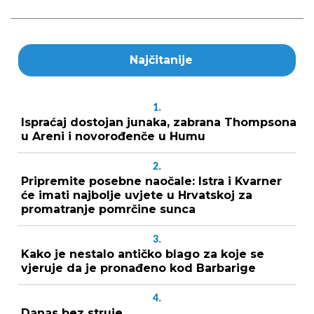
Najčitanije
1.
Ispraćaj dostojan junaka, zabrana Thompsona
u Areni i novorođenče u Humu
2.
Pripremite posebne naočale: Istra i Kvarner
će imati najbolje uvjete u Hrvatskoj za
promatranje pomrčine sunca
3.
Kako je nestalo antičko blago za koje se
vjeruje da je pronađeno kod Barbarige
4.
Danas bez struje