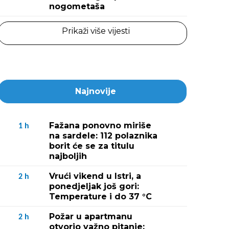
nogometaša
Prikaži više vijesti
Najnovije
Fažana ponovno miriše
1
h
na sardele: 112 polaznika
borit će se za titulu
najboljih
Vrući vikend u Istri, a
2
h
ponedjeljak još gori:
Temperature i do 37 °C
Požar u apartmanu
2
h
otvorio važno pitanje: