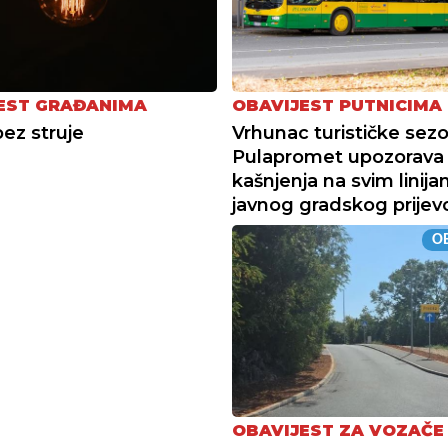
EST GRAĐANIMA
OBAVIJEST PUTNICIMA
ez struje
Vrhunac turističke sez
Pulapromet upozorava
kašnjenja na svim linij
javnog gradskog prijev
OB
OBAVIJEST ZA VOZAČE