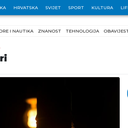
IKA
HRVATSKA
SVIJET
SPORT
KULTURA
LI
ORE I NAUTIKA
ZNANOST
TEHNOLOGIJA
OBAVIJEST
A
ri