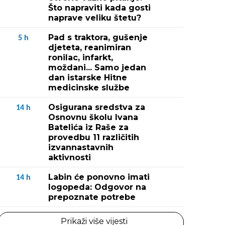
Što napraviti kada gosti
naprave veliku štetu?
Pad s traktora, gušenje
5
h
djeteta, reanimiran
ronilac, infarkt,
moždani... Samo jedan
dan istarske Hitne
medicinske službe
Osigurana sredstva za
14
h
Osnovnu školu Ivana
Batelića iz Raše za
provedbu 11 različitih
izvannastavnih
aktivnosti
Labin će ponovno imati
14
h
logopeda: Odgovor na
prepoznate potrebe
Prikaži više vijesti