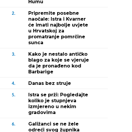
Humu
Pripremite posebne
2.
naočale: Istra i Kvarner
će imati najbolje uvjete
u Hrvatskoj za
promatranje pomrčine
sunca
Kako je nestalo antičko
3.
blago za koje se vjeruje
da je pronađeno kod
Barbarige
Danas bez struje
4.
Istra se prži: Pogledajte
5.
koliko je stupnjeva
izmjereno u nekim
gradovima
Galižanci se ne žele
6.
odreći svog župnika