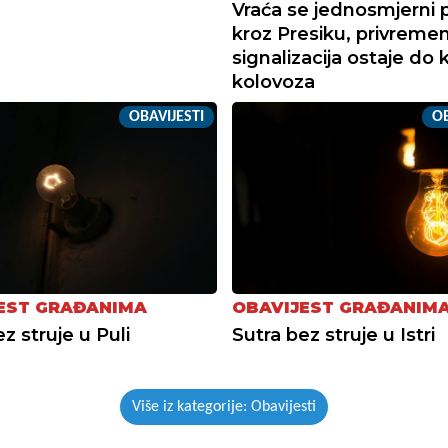
Vraća se jednosmjerni
kroz Presiku, privreme
signalizacija ostaje do k
kolovoza
OBAVIJESTI
OB
EST GRAĐANIMA
OBAVIJEST GRAĐANIM
z struje u Puli
Sutra bez struje u Istri
Više iz kategorije: Obavijesti