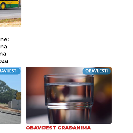
one:
 na
ama
oza
AVIJESTI
OBAVIJESTI
OBAVIJEST GRAĐANIMA