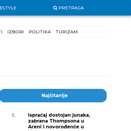
FESTYLE
PRETRAGA
I
IZBORI
POLITIKA
TURIZAM
Najčitanije
Ispraćaj dostojan junaka,
1.
zabrana Thompsona u
Areni i novorođenče u