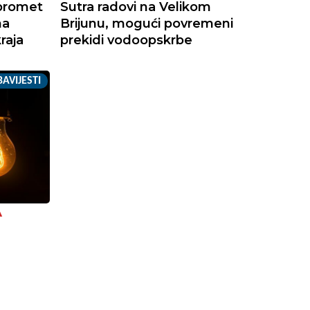
 promet
Sutra radovi na Velikom
na
Brijunu, mogući povremeni
raja
prekidi vodoopskrbe
AVIJESTI
A