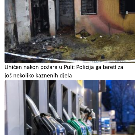
Uhićen nakon požara u Puli: Policija ga tereti za
još nekoliko kaznenih djela