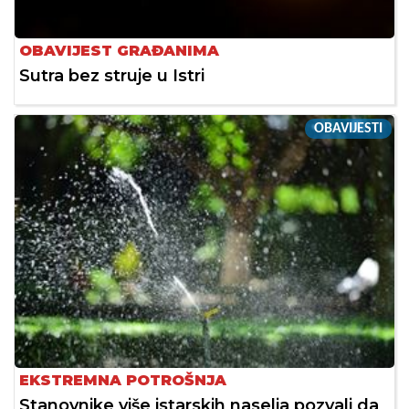
OBAVIJEST GRAĐANIMA
Sutra bez struje u Istri
OBAVIJESTI
EKSTREMNA POTROŠNJA
Stanovnike više istarskih naselja pozvali da