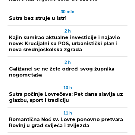
30
min
Sutra bez struje u Istri
2
h
Kajin sumirao aktualne investicije i najavio
nove: Krucijalni su POS, urbanistički plan i
nova srednjoškolska zgrada
2
h
Galižanci se ne žele odreći svog župnika
nogometaša
10
h
Sutra počinje Lovrečeva: Pet dana slavlja uz
glazbu, sport i tradiciju
11
h
Romantična Noć sv. Lovre ponovno pretvara
Rovinj u grad svijeća i zvijezda