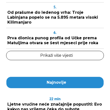
5.
Od prašume do ledenog vrha: Troje
Labinjana popelo se na 5.895 metara visoki
Kilimanjaro
6.
Prva dionica punog profila od Učke prema
Matuljima otvara se šest mjeseci prije roka
Prikaži više vijesti
Najnovije
22
min
Ljetne vrućine neće značajnije popustiti: Evo
kakvo nas vrijeme čeka do subote