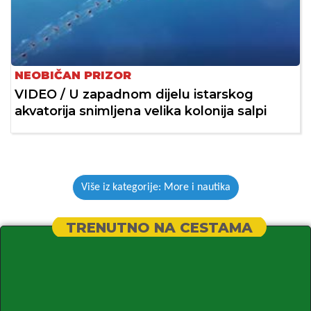
NEOBIČAN PRIZOR
VIDEO / U zapadnom dijelu istarskog
akvatorija snimljena velika kolonija salpi
Više iz kategorije: More i nautika
TRENUTNO NA CESTAMA