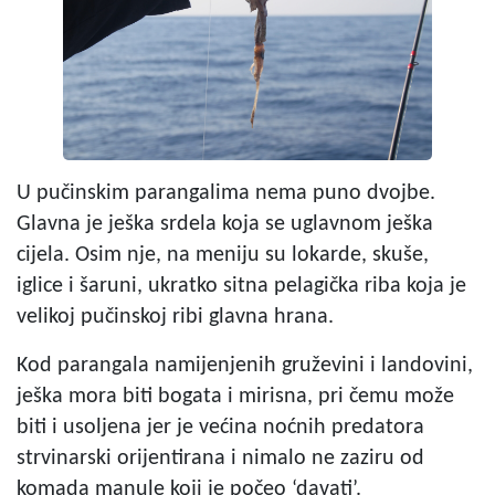
U pučinskim parangalima nema puno dvojbe.
Glavna je ješka srdela koja se uglavnom ješka
cijela. Osim nje, na meniju su lokarde, skuše,
iglice i šaruni, ukratko sitna pelagička riba koja je
velikoj pučinskoj ribi glavna hrana.
Kod parangala namijenjenih gruževini i landovini,
ješka mora biti bogata i mirisna, pri čemu može
biti i usoljena jer je većina noćnih predatora
strvinarski orijentirana i nimalo ne zaziru od
komada manule koji je počeo ‘davati’.