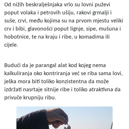
Od nižih beskralješnjaka vrlo su lovni puževi
poput volaka i petrovih ušiju, rakovi grmalji i
suše, crvi, među kojima su na prvom mjestu veliki
crv i bibi, glavonošci poput lignje, sipe, mušuna i
hobotnice, te na kraju i ribe, u komadima ili
cijele.
Budući da je parangal alat kod kojeg nema
kalkuliranja oko kontriranja već se riba sama lovi,
ješka mora biti toliko konzistentna da može
izdržati nasrtaje sitnije ribe i toliko atraktivna da
privuče krupniju ribu.