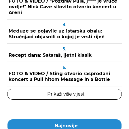
FOTO & VIDEO / "Pozdrav Pula, j**** je vruće
ovdje!" Nick Cave silovito otvorio koncert u
Areni
4.
Meduze se pojavile uz istarsku obalu:
Stručnjaci objasnili o kojoj je vrsti riječ
5.
Recept dana: Sataraš, ljetni klasik
6.
FOTO & VIDEO / Sting otvorio rasprodani
koncert u Puli hitom Message in a Bottle
Prikaži više vijesti
Najnovije