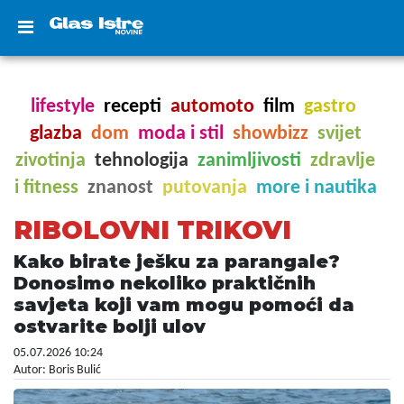
lifestyle
recepti
automoto
film
gastro
glazba
dom
moda i stil
showbizz
svijet
zivotinja
tehnologija
zanimljivosti
zdravlje
i fitness
znanost
putovanja
more i nautika
RIBOLOVNI TRIKOVI
Kako birate ješku za parangale?
Donosimo nekoliko praktičnih
savjeta koji vam mogu pomoći da
ostvarite bolji ulov
05.07.2026 10:24
Autor: Boris Bulić