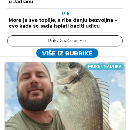
u Jadranu
15
h
More je sve toplije, a riba danju bezvoljna –
evo kada se sada isplati baciti udicu
Prikaži više vijesti
VIŠE IZ RUBRIKE
MORE I NAUTIKA