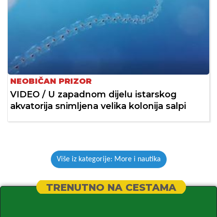
NEOBIČAN PRIZOR
VIDEO / U zapadnom dijelu istarskog
akvatorija snimljena velika kolonija salpi
Više iz kategorije: More i nautika
TRENUTNO NA CESTAMA