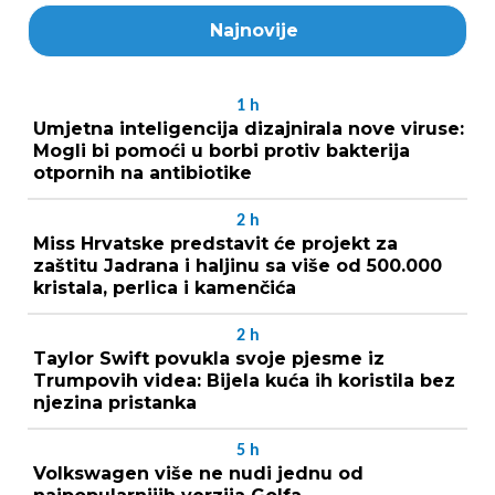
Najnovije
1
h
Umjetna inteligencija dizajnirala nove viruse:
Mogli bi pomoći u borbi protiv bakterija
otpornih na antibiotike
2
h
Miss Hrvatske predstavit će projekt za
zaštitu Jadrana i haljinu sa više od 500.000
kristala, perlica i kamenčića
2
h
Taylor Swift povukla svoje pjesme iz
Trumpovih videa: Bijela kuća ih koristila bez
njezina pristanka
5
h
Volkswagen više ne nudi jednu od