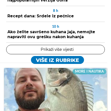
najpopularnijih verzija Golfa
8
h
Recept dana: Srdele iz pećnice
10
h
Ako želite savršeno kuhana jaja, nemojte
napraviti ovu grešku nakon kuhanja
Prikaži više vijesti
VIŠE IZ RUBRIKE
MORE I NAUTIKA