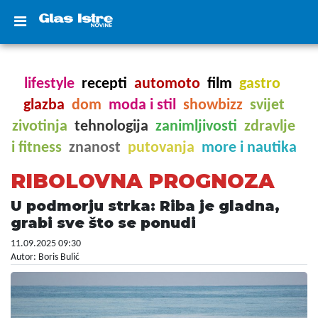
lifestyle
recepti
automoto
film
gastro
glazba
dom
moda i stil
showbizz
svijet
zivotinja
tehnologija
zanimljivosti
zdravlje
i fitness
znanost
putovanja
more i nautika
RIBOLOVNA PROGNOZA
U podmorju strka: Riba je gladna,
grabi sve što se ponudi
11.09.2025 09:30
Autor: Boris Bulić