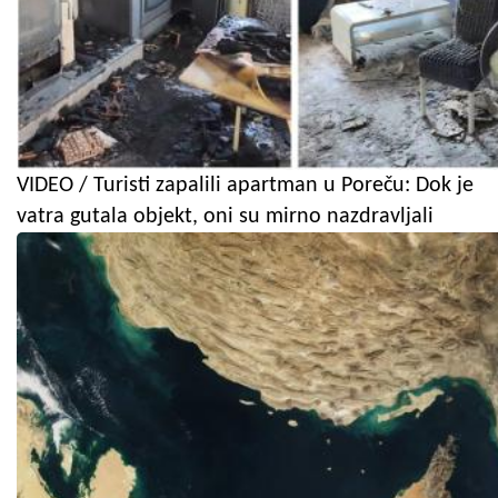
VIDEO / Turisti zapalili apartman u Poreču: Dok je
vatra gutala objekt, oni su mirno nazdravljali