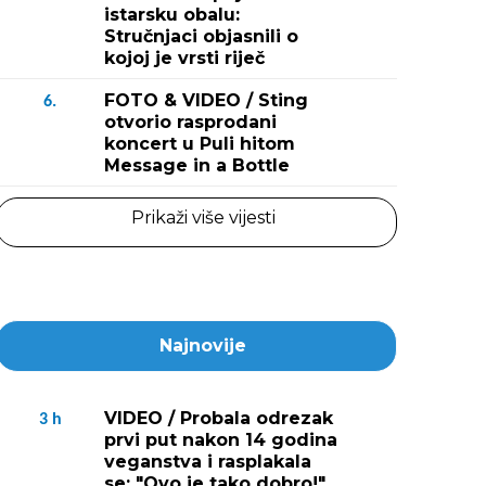
istarsku obalu:
Stručnjaci objasnili o
kojoj je vrsti riječ
FOTO & VIDEO / Sting
6.
otvorio rasprodani
koncert u Puli hitom
Message in a Bottle
Prikaži više vijesti
Najnovije
VIDEO / Probala odrezak
3
h
prvi put nakon 14 godina
veganstva i rasplakala
se: "Ovo je tako dobro!"