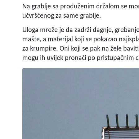
Na grablje sa produženim držalom se mon
učvršćenog za same grablje.
Uloga mreže je da zadrži dagnje, grebanj
mašte, a materijal koji se pokazao najisp
za krumpire. Oni koji se pak na žele bavit
mogu ih uvijek pronaći po pristupačnim c