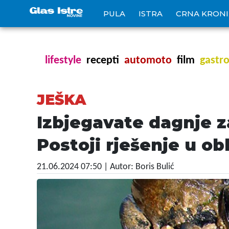
PULA
ISTRA
CRNA KRON
lifestyle
recepti
automoto
film
gastr
JEŠKA
Izbjegavate dagnje za
Postoji rješenje u o
21.06.2024 07:50
| Autor: Boris Bulić