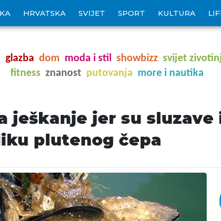
IKA
HRVATSKA
SVIJET
SPORT
KULTURA
LI
o
glazba
dom
moda i stil
showbizz
svijet zivotin
fitness
znanost
putovanja
more i nautika
 ješkanje jer su sluzave 
bliku plutenog čepa