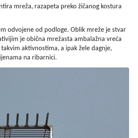
tira mreža, razapeta preko žičanog kostura
em odvojene od podloge. Oblik mreže je stvar
lativijim je obična mrežasta ambalažna vreća
i takvim aktivnostima, a ipak žele dagnje,
ijenama na ribarnici.