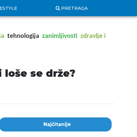
FESTYLE
PRETRAGA
ja
tehnologija
zanimljivosti
zdravlje i
i loše se drže?
Najčitanije