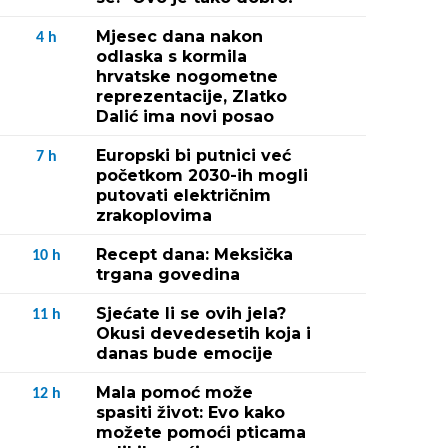
Mjesec dana nakon
4
h
odlaska s kormila
hrvatske nogometne
reprezentacije, Zlatko
Dalić ima novi posao
Europski bi putnici već
7
h
početkom 2030-ih mogli
putovati električnim
zrakoplovima
Recept dana: Meksička
10
h
trgana govedina
Sjećate li se ovih jela?
11
h
Okusi devedesetih koja i
danas bude emocije
Mala pomoć može
12
h
spasiti život: Evo kako
možete pomoći pticama