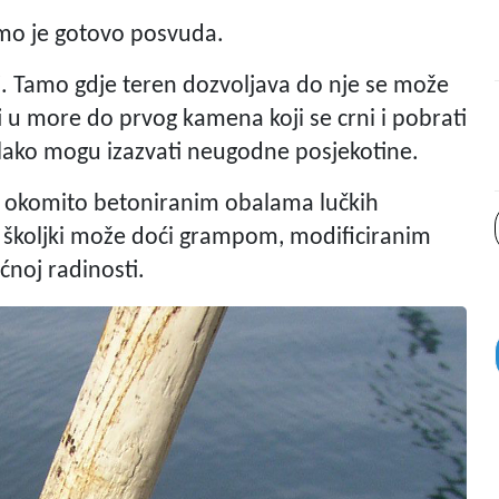
zimo je gotovo posvuda.
ti. Tamo gdje teren dozvoljava do nje se može
ti u more do prvog kamena koji se crni i pobrati
o lako mogu izazvati neugodne posjekotine.
a okomito betoniranim obalama lučkih
 do školjki može doći grampom, modificiranim
ćnoj radinosti.