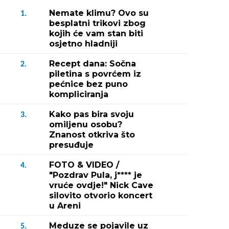
Nemate klimu? Ovo su
1.
besplatni trikovi zbog
kojih će vam stan biti
osjetno hladniji
Recept dana: Sočna
2.
piletina s povrćem iz
pećnice bez puno
kompliciranja
Kako pas bira svoju
3.
omiljenu osobu?
Znanost otkriva što
presuđuje
FOTO & VIDEO /
4.
"Pozdrav Pula, j**** je
vruće ovdje!" Nick Cave
silovito otvorio koncert
u Areni
Meduze se pojavile uz
5.