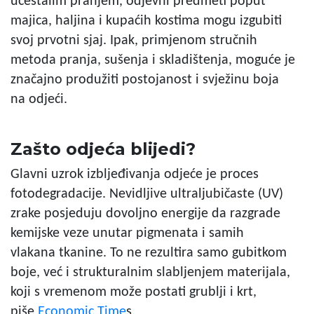
učestalim pranjem, odjevni predmeti poput
majica, haljina i kupaćih kostima mogu izgubiti
svoj prvotni sjaj. Ipak, primjenom stručnih
metoda pranja, sušenja i skladištenja, moguće je
značajno produžiti postojanost i svježinu boja
na
odjeći.
Zašto odjeća blijedi?
Glavni uzrok izbljeđivanja odjeće je proces
fotodegradacije. Nevidljive ultraljubičaste (UV)
zrake posjeduju dovoljno energije da razgrade
kemijske veze unutar pigmenata i samih
vlakana
tkanine. To ne rezultira samo gubitkom
boje, već i strukturalnim slabljenjem materijala,
koji s vremenom može postati grublji i krt,
piše
Economic Time
s.