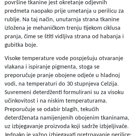
površine tkanine jest okretanje odjevnih
predmeta naopako prije umetanja u perilicu za
rublje. Na taj način, unutarnja strana tkanine
izložena je mehaničkom trenju tijekom ciklusa
pranja, čime se štiti vidljiva strana od habanja i
gubitka boje.
Visoke temperature vode pospješuju otvaranje
vlakana i ispiranje pigmenta, stoga se
preporučuje pranje obojene odjeće u hladnoj
vodi, na temperaturi do 30 stupnjeva Celzija.
Suvremeni deterdženti formulirani su za visoku
učinkovitost i na niskim temperaturama.
Preporučuje se odabir blagih, tekućih
deterdženata namijenjenih obojenim tkaninama,
uz izbjegavanje proizvoda koji sadrže izbjeljivače.
Jednako je važno izbjegavati pretrpavanje perilice;