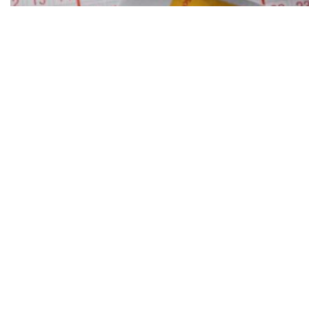
Milijun eura završio u smeću: Očajna dobitnica
lutrije iz Italije uz pomoć komunalaca pronašla
dobitni listić