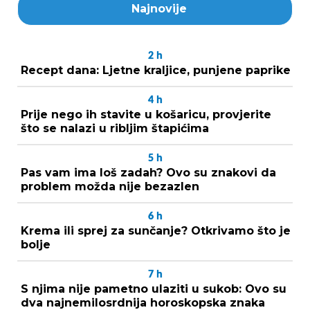
Najnovije
2
h
Recept dana: Ljetne kraljice, punjene paprike
4
h
Prije nego ih stavite u košaricu, provjerite
što se nalazi u ribljim štapićima
5
h
Pas vam ima loš zadah? Ovo su znakovi da
problem možda nije bezazlen
6
h
Krema ili sprej za sunčanje? Otkrivamo što je
bolje
7
h
S njima nije pametno ulaziti u sukob: Ovo su
dva najnemilosrdnija horoskopska znaka