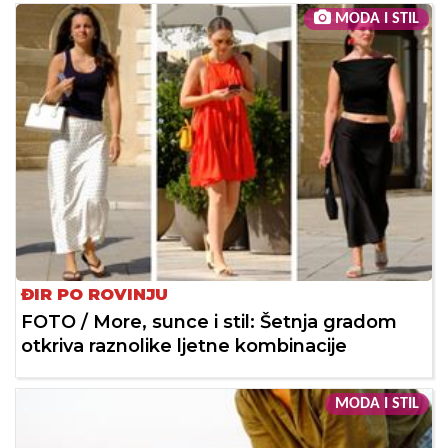
MODA I STIL
ĐIR PO ROVINJU
FOTO / More, sunce i stil: Šetnja gradom
otkriva raznolike ljetne kombinacije
MODA I STIL