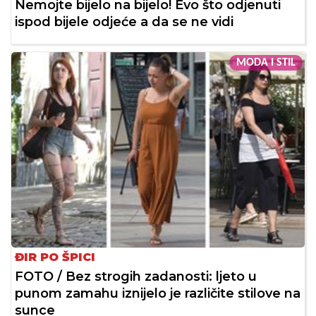
Nemojte bijelo na bijelo! Evo što odjenuti
ispod bijele odjeće a da se ne vidi
MODA I STIL
ĐIR PO ŠPICI
FOTO / Bez strogih zadanosti: ljeto u
punom zamahu iznijelo je različite stilove na
sunce