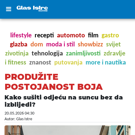
lifestyle
recepti
automoto
film
gastro
glazba
dom
moda i stil
showbizz
svijet
zivotinja
tehnologija
zanimljivosti
zdravlje
i fitness
znanost
putovanja
more i nautika
PRODUŽITE
POSTOJANOST BOJA
Kako sušiti odjeću na suncu bez da
izblijedi?
20.05.2026 04:30
Autor: Glas Istre