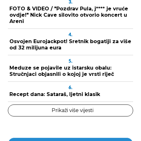
3.
FOTO & VIDEO / "Pozdrav Pula, j**** je vruće
ovdje!" Nick Cave silovito otvorio koncert u
Areni
4.
Osvojen Eurojackpot! Sretnik bogatiji za više
od 32 milijuna eura
5.
Meduze se pojavile uz istarsku obalu:
Stručnjaci objasnili o kojoj je vrsti riječ
6.
Recept dana: Sataraš, ljetni klasik
Prikaži više vijesti