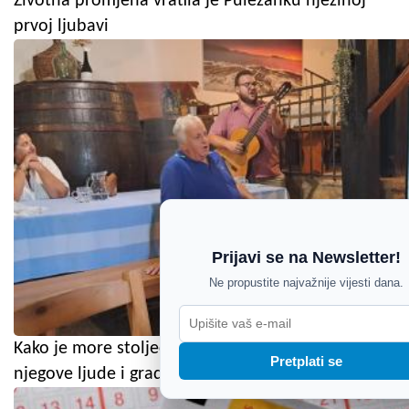
Životna promjena vratila je Puležanku njezinoj
prvoj ljubavi
Prijavi se na Newsletter!
Ne propustite najvažnije vijesti dana.
Kako je more stoljećima oblikovalo Rovinj,
Pretplati se
njegove ljude i gradsku jezgru