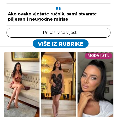
8
h
Ako ovako vješate ručnik, sami stvarate
plijesan i neugodne mirise
Prikaži više vijesti
VIŠE IZ RUBRIKE
MODA I STIL