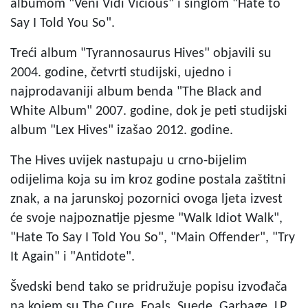
albumom "Veni Vidi Vicious" i singlom "Hate to
Say I Told You So".
Treći album "Tyrannosaurus Hives" objavili su
2004. godine, četvrti studijski, ujedno i
najprodavaniji album benda "The Black and
White Album" 2007. godine, dok je peti studijski
album "Lex Hives" izašao 2012. godine.
The Hives uvijek nastupaju u crno-bijelim
odijelima koja su im kroz godine postala zaštitni
znak, a na jarunskoj pozornici ovoga ljeta izvest
će svoje najpoznatije pjesme "Walk Idiot Walk",
"Hate To Say I Told You So", "Main Offender", "Try
It Again" i "Antidote".
Švedski bend tako se pridružuje popisu izvođača
na kojem su The Cure, Foals, Suede, Garbage, LP,