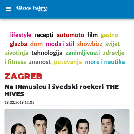
lifestyle
recepti
automoto
film
gastro
glazba
dom
moda i stil
showbizz
svijet
zivotinja
tehnologija
zanimljivosti
zdravlje
i fitness
znanost
putovanja
more i nautika
ZAGREB
Na INmusicu i švedski rockeri THE
HIVES
19.02.2019 13:01