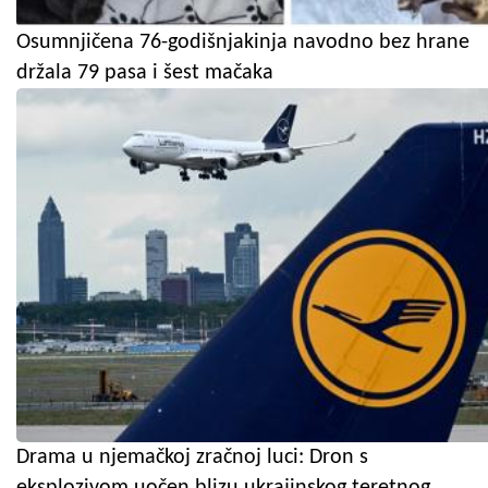
Osumnjičena 76-godišnjakinja navodno bez hrane
držala 79 pasa i šest mačaka
Drama u njemačkoj zračnoj luci: Dron s
eksplozivom uočen blizu ukrajinskog teretnog