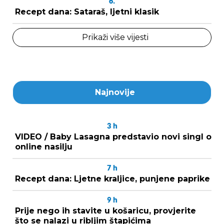
6.
Recept dana: Sataraš, ljetni klasik
Prikaži više vijesti
Najnovije
3
h
VIDEO / Baby Lasagna predstavio novi singl o
online nasilju
7
h
Recept dana: Ljetne kraljice, punjene paprike
9
h
Prije nego ih stavite u košaricu, provjerite
što se nalazi u ribljim štapićima