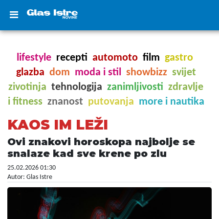
lifestyle
recepti
automoto
film
gastro
glazba
dom
moda i stil
showbizz
svijet
zivotinja
tehnologija
zanimljivosti
zdravlje
i fitness
znanost
putovanja
more i nautika
KAOS IM LEŽI
Ovi znakovi horoskopa najbolje se
snalaze kad sve krene po zlu
25.02.2026 01:30
Autor: Glas Istre