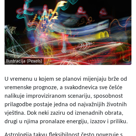
Ilustracija (Pexels)
U vremenu u kojem se planovi mijenjaju brže od
vremenske prognoze, a svakodnevica sve češće
nalikuje improviziranom scenariju, sposobnost
prilagodbe postaje jedna od najvažnijih životnih
vještina. Dok neki zaziru od iznenadnih obrata,
drugi u njima pronalaze energiju, izazov i priliku.
Astrologija takvu fleksibilnost često povezuje s