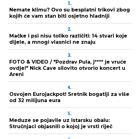
1.
Nemate klimu? Ovo su besplatni trikovi zbog
kojih će vam stan biti osjetno hladniji
2.
Mačke i psi nisu toliko različiti: 14 stvari koje
dijele, a mnogi vlasnici ne znaju
3.
FOTO & VIDEO / "Pozdrav Pula, j**** je vruće
ovdje!" Nick Cave silovito otvorio koncert u
Areni
4.
Osvojen Eurojackpot! Sretnik bogatiji za više
od 32 milijuna eura
5.
Meduze se pojavile uz istarsku obalu:
Stručnjaci objasnili o kojoj je vrsti riječ