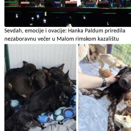
Sevdah, emocije i ovacije: Hanka Paldum priredila
nezaboravnu večer u Malom rimskom kazalištu