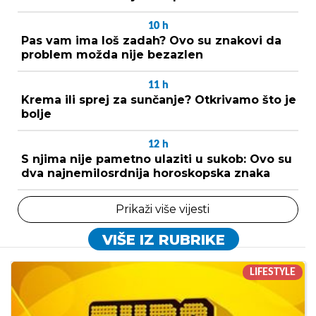
10
h
Pas vam ima loš zadah? Ovo su znakovi da
problem možda nije bezazlen
11
h
Krema ili sprej za sunčanje? Otkrivamo što je
bolje
12
h
S njima nije pametno ulaziti u sukob: Ovo su
dva najnemilosrdnija horoskopska znaka
Prikaži više vijesti
VIŠE IZ RUBRIKE
LIFESTYLE