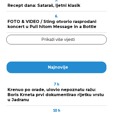
5.
Recept dana: Sataraš, ljetni klasik
6.
FOTO & VIDEO / Sting otvorio rasprodani
koncert u Puli hitom Message in a Bottle
Prikaži više vijesti
Najnovije
7
h
Krenuo po orade, ulovio nepoznatu ražu:
Boris Krneta prvi dokumentirao rijetku vrstu
u Jadranu
10
h