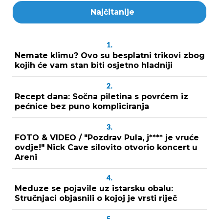
Najčitanije
1.
Nemate klimu? Ovo su besplatni trikovi zbog
kojih će vam stan biti osjetno hladniji
2.
Recept dana: Sočna piletina s povrćem iz
pećnice bez puno kompliciranja
3.
FOTO & VIDEO / "Pozdrav Pula, j**** je vruće
ovdje!" Nick Cave silovito otvorio koncert u
Areni
4.
Meduze se pojavile uz istarsku obalu:
Stručnjaci objasnili o kojoj je vrsti riječ