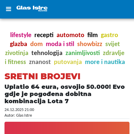
lifestyle
recepti
automoto
film
gastro
glazba
dom
moda i stil
showbizz
svijet
zivotinja
tehnologija
zanimljivosti
zdravlje
i fitness
znanost
putovanja
more i nautika
SRETNI BROJEVI
Uplatio 64 eura, osvojio 50.000! Evo
gdje je pogođena dobitna
kombinacija Lota 7
24.12.2025 21:00
Autor: Glas Istre