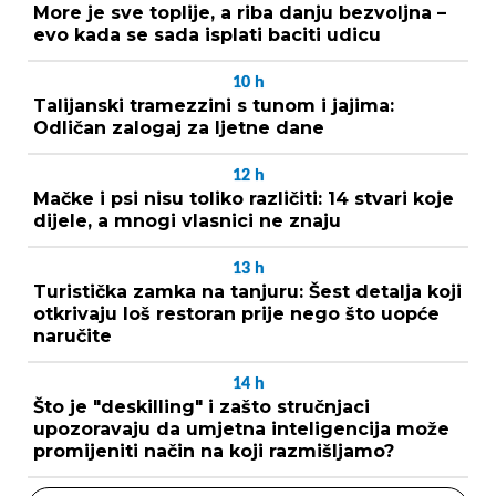
More je sve toplije, a riba danju bezvoljna –
evo kada se sada isplati baciti udicu
10
h
Talijanski tramezzini s tunom i jajima:
Odličan zalogaj za ljetne dane
12
h
Mačke i psi nisu toliko različiti: 14 stvari koje
dijele, a mnogi vlasnici ne znaju
13
h
Turistička zamka na tanjuru: Šest detalja koji
otkrivaju loš restoran prije nego što uopće
naručite
14
h
Što je "deskilling" i zašto stručnjaci
upozoravaju da umjetna inteligencija može
promijeniti način na koji razmišljamo?