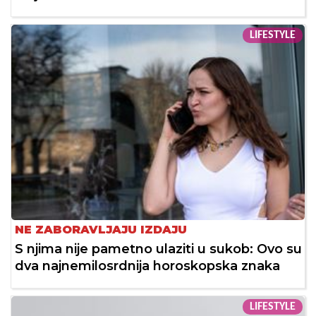
LIFESTYLE
NE ZABORAVLJAJU IZDAJU
S njima nije pametno ulaziti u sukob: Ovo su
dva najnemilosrdnija horoskopska znaka
LIFESTYLE