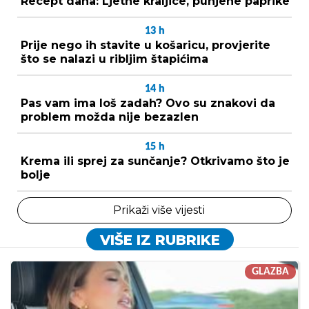
Recept dana: Ljetne kraljice, punjene paprike
13
h
Prije nego ih stavite u košaricu, provjerite
što se nalazi u ribljim štapićima
14
h
Pas vam ima loš zadah? Ovo su znakovi da
problem možda nije bezazlen
15
h
Krema ili sprej za sunčanje? Otkrivamo što je
bolje
Prikaži više vijesti
VIŠE IZ RUBRIKE
GLAZBA