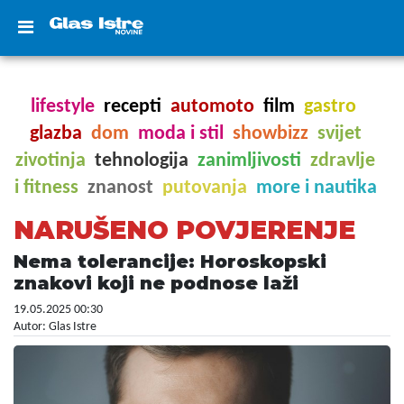
lifestyle
recepti
automoto
film
gastro
glazba
dom
moda i stil
showbizz
svijet
zivotinja
tehnologija
zanimljivosti
zdravlje
i fitness
znanost
putovanja
more i nautika
NARUŠENO POVJERENJE
Nema tolerancije: Horoskopski
znakovi koji ne podnose laži
19.05.2025 00:30
Autor: Glas Istre