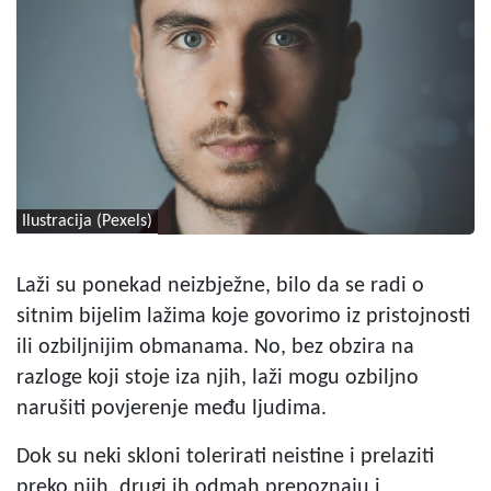
Ilustracija (Pexels)
Laži su ponekad neizbježne, bilo da se radi o
sitnim bijelim lažima koje govorimo iz pristojnosti
ili ozbiljnijim obmanama. No, bez obzira na
razloge koji stoje iza njih, laži mogu ozbiljno
narušiti povjerenje među ljudima.
Dok su neki skloni tolerirati neistine i prelaziti
preko njih, drugi ih odmah prepoznaju i