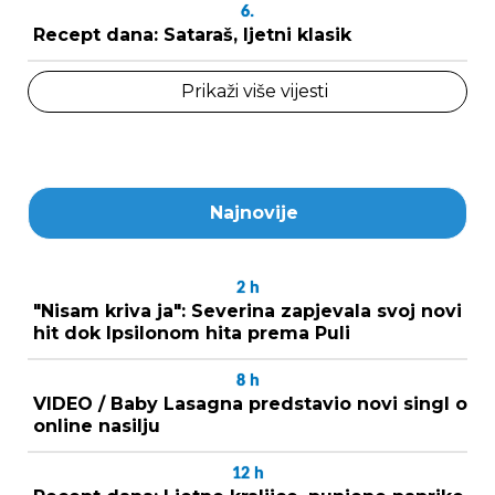
6.
Recept dana: Sataraš, ljetni klasik
Prikaži više vijesti
Najnovije
2
h
"Nisam kriva ja": Severina zapjevala svoj novi
hit dok Ipsilonom hita prema Puli
8
h
VIDEO / Baby Lasagna predstavio novi singl o
online nasilju
12
h