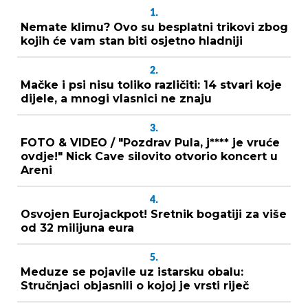
1.
Nemate klimu? Ovo su besplatni trikovi zbog
kojih će vam stan biti osjetno hladniji
2.
Mačke i psi nisu toliko različiti: 14 stvari koje
dijele, a mnogi vlasnici ne znaju
3.
FOTO & VIDEO / "Pozdrav Pula, j**** je vruće
ovdje!" Nick Cave silovito otvorio koncert u
Areni
4.
Osvojen Eurojackpot! Sretnik bogatiji za više
od 32 milijuna eura
5.
Meduze se pojavile uz istarsku obalu:
Stručnjaci objasnili o kojoj je vrsti riječ