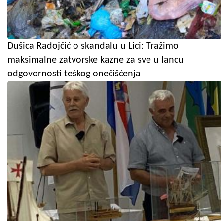
Dušica Radojčić o skandalu u Lici: Tražimo
maksimalne zatvorske kazne za sve u lancu
odgovornosti teškog onečišćenja