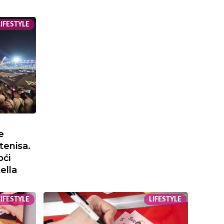
IFESTYLE
e
tenisa.
oći
tella
LIFESTYLE
LIFESTYLE