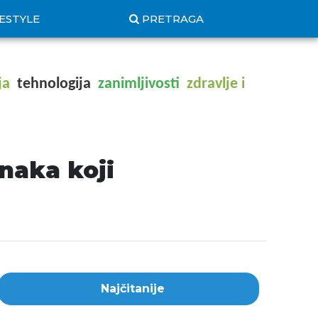
FESTYLE
PRETRAGA
ja
tehnologija
zanimljivosti
zdravlje i
naka koji
Najčitanije