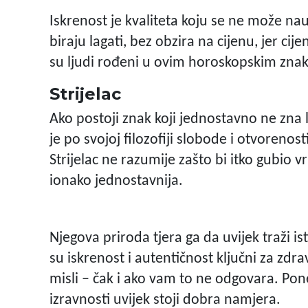
Iskrenost je kvaliteta koju se ne može nauč
biraju lagati, bez obzira na cijenu, jer cij
su ljudi rođeni u ovim horoskopskim zna
Strijelac
Ako postoji znak koji jednostavno ne zna la
je po svojoj filozofiji slobode i otvorenost
Strijelac ne razumije zašto bi itko gubio v
ionako jednostavnija.
Njegova priroda tjera ga da uvijek traži isti
su iskrenost i autentičnost ključni za zdr
misli – čak i ako vam to ne odgovara. Pon
izravnosti uvijek stoji dobra namjera.