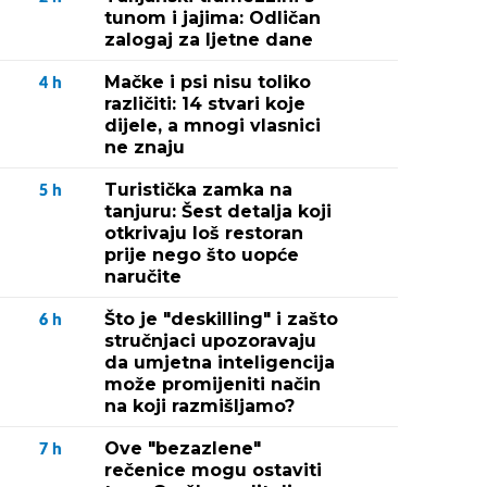
tunom i jajima: Odličan
zalogaj za ljetne dane
Mačke i psi nisu toliko
4
h
različiti: 14 stvari koje
dijele, a mnogi vlasnici
ne znaju
Turistička zamka na
5
h
tanjuru: Šest detalja koji
otkrivaju loš restoran
prije nego što uopće
naručite
Što je "deskilling" i zašto
6
h
stručnjaci upozoravaju
da umjetna inteligencija
može promijeniti način
na koji razmišljamo?
Ove "bezazlene"
7
h
rečenice mogu ostaviti