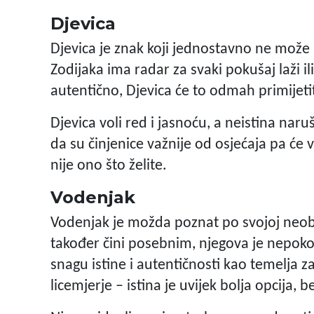
Djevica
Djevica je znak koji jednostavno ne može 
Zodijaka ima radar za svaki pokušaj laži i
autentično, Djevica će to odmah primijetiti
Djevica voli red i jasnoću, a neistina nar
da su činjenice važnije od osjećaja pa će v
nije ono što želite.
Vodenjak
Vodenjak je možda poznat po svojoj neobič
također čini posebnim, njegova je nepokol
snagu istine i autentičnosti kao temelja z
licemjerje – istina je uvijek bolja opcija, 