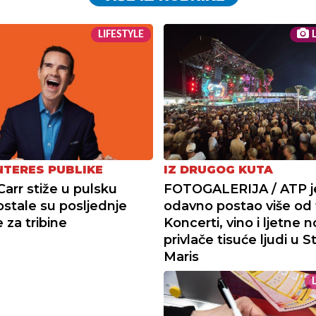
LIFESTYLE
L
INTERES PUBLIKE
IZ DRUGOG KUTA
arr stiže u pulsku
FOTOGALERIJA / ATP j
ostale su posljednje
odavno postao više od 
 za tribine
Koncerti, vino i ljetne n
privlače tisuće ljudi u S
Maris