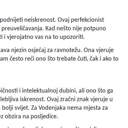
podnijeti neiskrenost. Ovaj perfekcionist
li preuveličavanja. Kad nešto nije potpuno
 i vjerojatno vas na to upozoriti.
ušava njezin osjećaj za ravnotežu. Ona vjeruje
am često reći ono što trebate čuti, čak i ako to
nosti i intelektualnoj dubini, ali ono što ga
ebljiva iskrenost. Ovaj zračni znak vjeruje u
a bolji svijet. Za Vodenjaka nema mjesta za
bez obzira na posljedice.