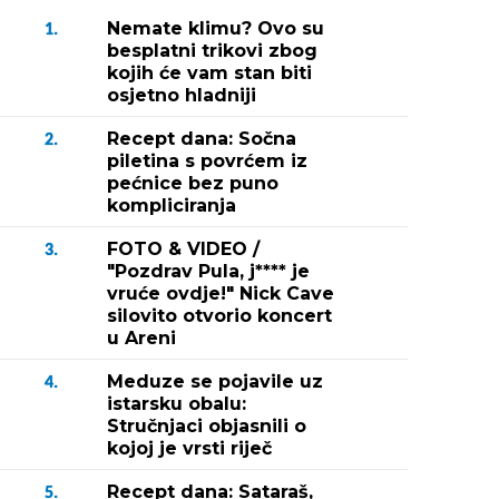
Nemate klimu? Ovo su
1.
besplatni trikovi zbog
kojih će vam stan biti
osjetno hladniji
Recept dana: Sočna
2.
piletina s povrćem iz
pećnice bez puno
kompliciranja
FOTO & VIDEO /
3.
"Pozdrav Pula, j**** je
vruće ovdje!" Nick Cave
silovito otvorio koncert
u Areni
Meduze se pojavile uz
4.
istarsku obalu:
Stručnjaci objasnili o
kojoj je vrsti riječ
Recept dana: Sataraš,
5.