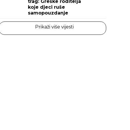
trag: Greške roditelja
koje djeci ruše
samopouzdanje
Prikaži više vijesti