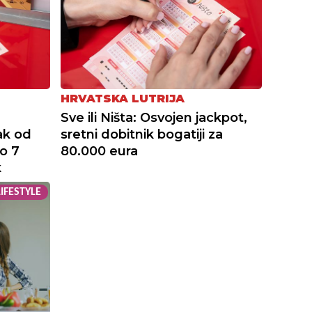
HRVATSKA LUTRIJA
Sve ili Ništa: Osvojen jackpot,
ak od
sretni dobitnik bogatiji za
o 7
80.000 eura
k
LIFESTYLE