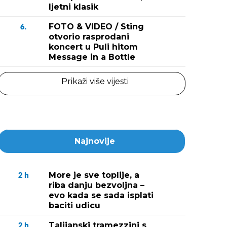
ljetni klasik
FOTO & VIDEO / Sting
6.
otvorio rasprodani
koncert u Puli hitom
Message in a Bottle
Prikaži više vijesti
Najnovije
More je sve toplije, a
2
h
riba danju bezvoljna –
evo kada se sada isplati
baciti udicu
Talijanski tramezzini s
2
h