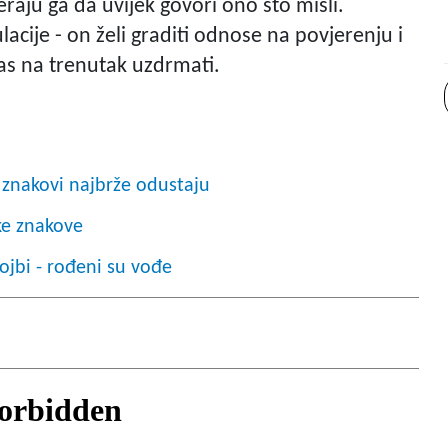
raju ga da uvijek govori ono što misli.
acije - on želi graditi odnose na povjerenju i
 vas na trenutak uzdrmati.
i znakovi najbrže odustaju
ke znakove
ojbi - rođeni su vođe