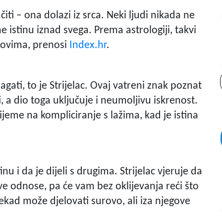
iti – ona dolazi iz srca. Neki ljudi nikada ne
ene istinu iznad svega. Prema astrologiji, takvi
kovima, prenosi
Index.hr
.
gati, to je Strijelac. Ovaj vatreni znak poznat
i, a dio toga uključuje i neumoljivu iskrenost.
rijeme na kompliciranje s lažima, kad je istina
nu i da je dijeli s drugima. Strijelac vjeruje da
ave odnose, pa će vam bez oklijevanja reći što
ekad može djelovati surovo, ali iza njegove