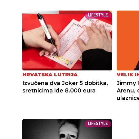
LIFESTYLE
HRVATSKA LUTRIJA
VELIK 
Izvučena dva Joker 5 dobitka,
Jimmy C
sretnicima ide 8.000 eura
Arenu, 
ulaznice
LIFESTYLE