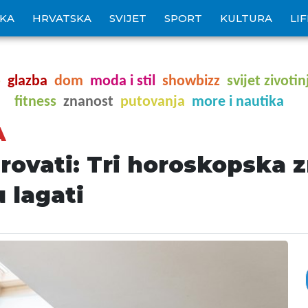
IKA
HRVATSKA
SVIJET
SPORT
KULTURA
LI
o
glazba
dom
moda i stil
showbizz
svijet zivotin
fitness
znanost
putovanja
more i nautika
A
rovati: Tri horoskopska z
 lagati