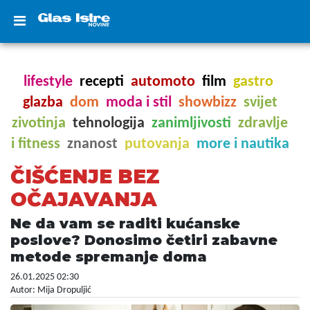
lifestyle
recepti
automoto
film
gastro
glazba
dom
moda i stil
showbizz
svijet
zivotinja
tehnologija
zanimljivosti
zdravlje
i fitness
znanost
putovanja
more i nautika
ČIŠĆENJE BEZ
OČAJAVANJA
Ne da vam se raditi kućanske
poslove? Donosimo četiri zabavne
metode spremanje doma
26.01.2025 02:30
Autor: Mija Dropuljić