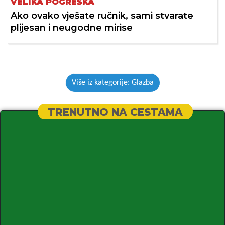
VELIKA POGREŠKA
Ako ovako vješate ručnik, sami stvarate
plijesan i neugodne mirise
Više iz kategorije: Glazba
TRENUTNO NA CESTAMA