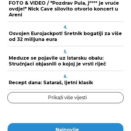
FOTO & VIDEO / "Pozdrav Pula, j**** je vruće
ovdje!" Nick Cave silovito otvorio koncert u
Areni
4.
Osvojen Eurojackpot! Sretnik bogatiji za više
od 32 milijuna eura
5.
Meduze se pojavile uz istarsku obalu:
Stručnjaci objasnili o kojoj je vrsti riječ
6.
Recept dana: Sataraš, ljetni klasik
Prikaži više vijesti
Najnovije