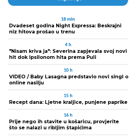
18
min
Dvadeset godina Night Expressa: Beskrajni
niz hitova prošao u trenu
4
h
"Nisam kriva ja": Severina zapjevala svoj novi
hit dok Ipsilonom hita prema Puli
10
h
VIDEO / Baby Lasagna predstavio novi singl o
online nasilju
15
h
Recept dana: Ljetne kraljice, punjene paprike
16
h
Prije nego ih stavite u košaricu, provjerite
što se nalazi u ribljim štapićima