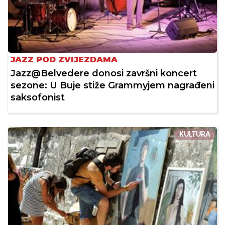
JAZZ POD ZVIJEZDAMA
Jazz@Belvedere donosi završni koncert
sezone: U Buje stiže Grammyjem nagrađeni
saksofonist
KULTURA