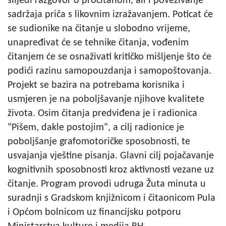
slijedi razgovor o pročitanom, ali i povezivanje
sadržaja priča s likovnim izražavanjem. Poticat će
se sudionike na čitanje u slobodno vrijeme,
unapređivat će se tehnike čitanja, vođenim
čitanjem će se osnaživati kritičko mišljenje što će
podići razinu samopouzdanja i samopoštovanja.
Projekt se bazira na potrebama korisnika i
usmjeren je na poboljšavanje njihove kvalitete
života. Osim čitanja predviđena je i radionica
"Pišem, dakle postojim", a cilj radionice je
poboljšanje grafomotoričke sposobnosti, te
usvajanja vještine pisanja. Glavni cilj pojačavanje
kognitivnih sposobnosti kroz aktivnosti vezane uz
čitanje. Program provodi udruga Žuta minuta u
suradnji s Gradskom knjižnicom i čitaonicom Pula
i Općom bolnicom uz financijsku potporu