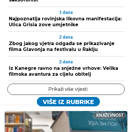
1
dana
Najpoznatija rovinjska likovna manifestacija:
Ulica Grisia zove umjetnike
2
dana
Zbog jakog vjetra odgađa se prikazivanje
filma Glavonja na festivalu u Raklju
2
dana
Iz Kanegre ravno na snježne vrhove: Velika
filmska avantura za cijelu obitelj
Prikaži više vijesti
VIŠE IZ RUBRIKE
KNJIŽEVNOST