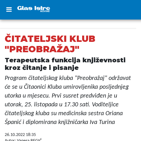
ČITATELJSKI KLUB
"PREOBRAŽAJ"
Terapeutska funkcija književnosti
kroz čitanje i pisanje
Program čitateljskog kluba "Preobražaj" održavat
će se u Čitaonici Kluba umirovljenika posljednjeg
utorka u mjesecu. Prvi susret predviđen je u
utorak, 25. listopada u 17.30 sati. Voditeljice
čitateljskog kluba su medicinska sestra Oriana
Španić i diplomirana knjižničarka Iva Turina
26.10.2022 18:35
Autor: Vanesa BEGIĆ