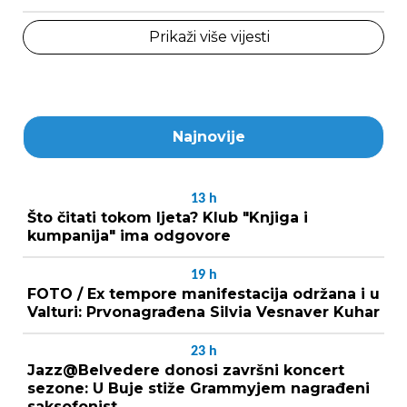
Prikaži više vijesti
Najnovije
13
h
Što čitati tokom ljeta? Klub "Knjiga i
kumpanija" ima odgovore
19
h
FOTO / Ex tempore manifestacija održana i u
Valturi: Prvonagrađena Silvia Vesnaver Kuhar
23
h
Jazz@Belvedere donosi završni koncert
sezone: U Buje stiže Grammyjem nagrađeni
saksofonist