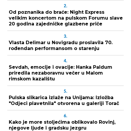
2.
Od poznanika do braće: Night Express
velikim koncertom na pulskom Forumu slave
20 godina zajedničke glazbene priče
3.
Vlasta Delimar u Novigradu proslavila 70.
rođendan performansom o starenju
4.
Sevdah, emocije i ovacije: Hanka Paldum
priredila nezaboravnu večer u Malom
rimskom kazalištu
5.
Pulska slikarica izlaže na Unijama: Izložba
"Odjeci plavetnila" otvorena u galeriji Torač
6.
Kako je more stoljećima oblikovalo Rovinj,
njegove ljude i gradsku jezgru