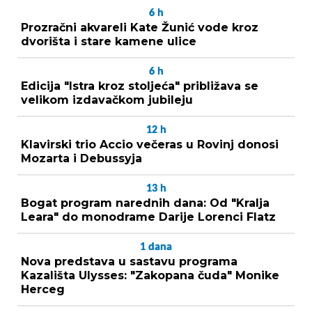
6
h
Prozračni akvareli Kate Žunić vode kroz
dvorišta i stare kamene ulice
6
h
Edicija "Istra kroz stoljeća" približava se
velikom izdavačkom jubileju
12
h
Klavirski trio Accio večeras u Rovinj donosi
Mozarta i Debussyja
13
h
Bogat program narednih dana: Od "Kralja
Leara" do monodrame Darije Lorenci Flatz
1
dana
Nova predstava u sastavu programa
Kazališta Ulysses: "Zakopana čuda" Monike
Herceg