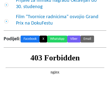
Prijave za filmsku nagradu Oktavijan do
30. studenog
Film "Tvornice radnicima" osvojio Grand
Prix na DokuFestu
Podijeli:
Facebook
X
WhatsApp
Viber
Email