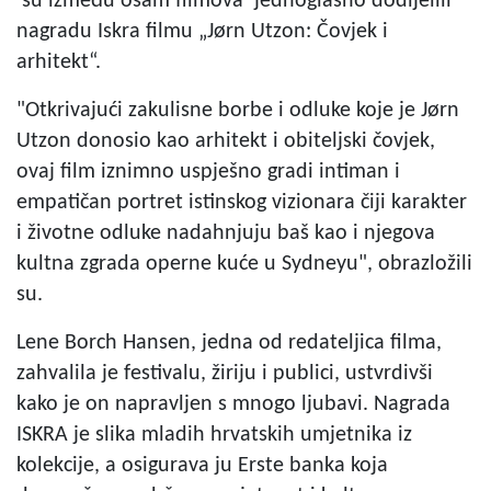
su između osam filmova jednoglasno dodijelili
nagradu Iskra filmu „Jørn Utzon: Čovjek i
arhitekt“.
"Otkrivajući zakulisne borbe i odluke koje je Jørn
Utzon donosio kao arhitekt i obiteljski čovjek,
ovaj film iznimno uspješno gradi intiman i
empatičan portret istinskog vizionara čiji karakter
i životne odluke nadahnjuju baš kao i njegova
kultna zgrada operne kuće u Sydneyu", obrazložili
su.
Lene Borch Hansen, jedna od redateljica filma,
zahvalila je festivalu, žiriju i publici, ustvrdivši
kako je on napravljen s mnogo ljubavi. Nagrada
ISKRA je slika mladih hrvatskih umjetnika iz
kolekcije, a osigurava ju Erste banka koja