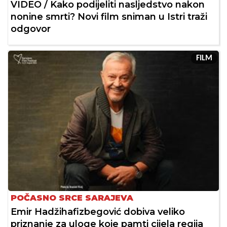
VIDEO / Kako podijeliti nasljedstvo nakon
nonine smrti? Novi film sniman u Istri traži
odgovor
FILM
POČASNO SRCE SARAJEVA
Emir Hadžihafizbegović dobiva veliko
priznanje za uloge koje pamti cijela regija