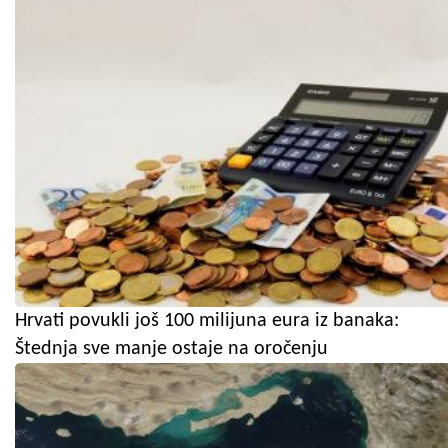
Hrvati povukli još 100 milijuna eura iz banaka:
Štednja sve manje ostaje na oročenju