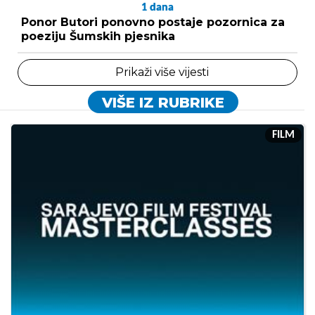
1
dana
Ponor Butori ponovno postaje pozornica za
poeziju Šumskih pjesnika
Prikaži više vijesti
VIŠE IZ RUBRIKE
FILM