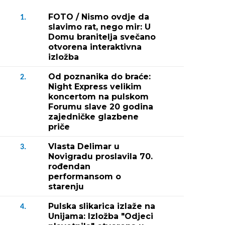
FOTO / Nismo ovdje da
1.
slavimo rat, nego mir: U
Domu branitelja svečano
otvorena interaktivna
izložba
Od poznanika do braće:
2.
Night Express velikim
koncertom na pulskom
Forumu slave 20 godina
zajedničke glazbene
priče
Vlasta Delimar u
3.
Novigradu proslavila 70.
rođendan
performansom o
starenju
Pulska slikarica izlaže na
4.
Unijama: Izložba "Odjeci