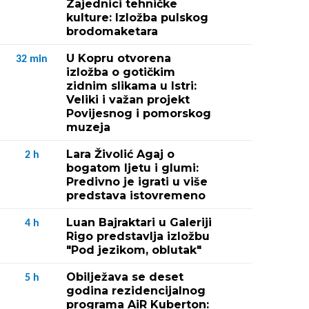
Zajednici tehničke
kulture: Izložba pulskog
brodomaketara
U Kopru otvorena
32
min
izložba o gotičkim
zidnim slikama u Istri:
Veliki i važan projekt
Povijesnog i pomorskog
muzeja
Lara Živolić Agaj o
2
h
bogatom ljetu i glumi:
Predivno je igrati u više
predstava istovremeno
Luan Bajraktari u Galeriji
4
h
Rigo predstavlja izložbu
"Pod jezikom, oblutak"
Obilježava se deset
5
h
godina rezidencijalnog
programa AiR Kuberton: