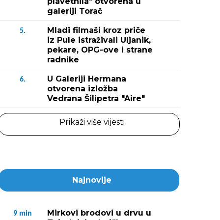
plavetnila" otvorena u
galeriji Torač
Mladi filmaši kroz priče
5.
Fotografija 2 / 
iz Pule istraživali Uljanik,
pekare, OPG-ove i strane
atija Nežić, Elena Grah Ciliga, Mirjana Pavletić i
radnike
Šverko)
U Galeriji Hermana
6.
otvorena izložba
Vedrana Šilipetra "Aire"
Prikaži više vijesti
Najnovije
Mirkovi brodovi u drvu u
9
min