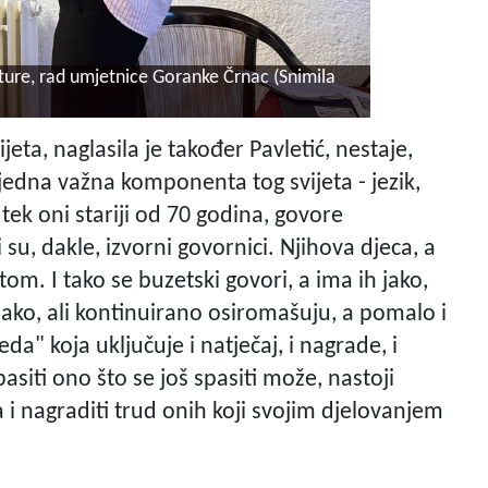
pture, rad umjetnice Goranke Črnac (Snimila
eta, naglasila je također Pavletić, nestaje,
jedna važna komponenta tog svijeta - jezik,
 tek oni stariji od 70 godina, govore
su, dakle, izvorni govornici. Njihova djeca, a
om. I tako se buzetski govori, a ima ih jako,
lako, ali kontinuirano osiromašuju, a pomalo i
a" koja uključuje i natječaj, i nagrade, i
asiti ono što se još spasiti može, nastoji
a i nagraditi trud onih koji svojim djelovanjem