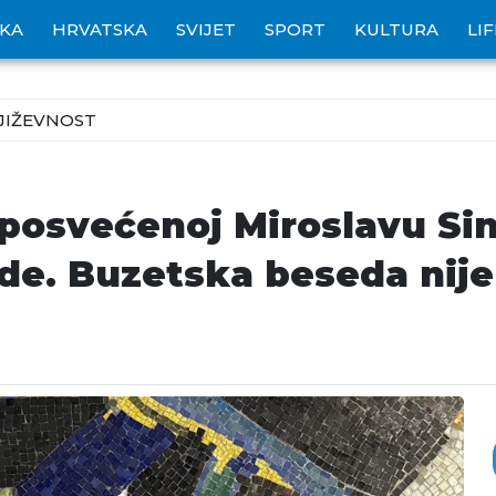
IKA
HRVATSKA
SVIJET
SPORT
KULTURA
LI
JIŽEVNOST
 posvećenoj Miroslavu Si
e. Buzetska beseda nije