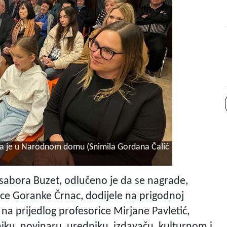
na je u Narodnom domu (Snimila Gordana Čalić
sabora Buzet, odlučeno je da se nagrade,
ce Goranke Črnac, dodijele na prigodnoj
 na prijedlog profesorice Mirjane Pavletić,
u, novinaru, uredniku, izdavaču, kulturnom i