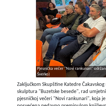
Pjesnička večer "Novi rankunari" održa
Šverko)
Zaključkom Skupštine Katedre Čakavskog 
skulptura "Buzetske besede", rad umjetni
pjesničkoj večeri "Novi rankunari", koja je
posvećena nedavno preminulom književnik