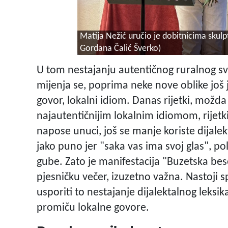
Matija Nežić uručio je dobitnicima skul
Gordana Čalić Šverko)
U tom nestajanju autentičnog ruralnog svij
mijenja se, poprima neke nove oblike još 
govor, lokalni idiom. Danas rijetki, možda
najautentičnijim lokalnim idiomom, rijetki 
napose unuci, još se manje koriste dijalekt
jako puno jer "saka vas ima svoj glas", po
gube. Zato je manifestacija "Buzetska besed
pjesničku večer, izuzetno važna. Nastoji sp
usporiti to nestajanje dijalektalnog leksik
promiču lokalne govore.