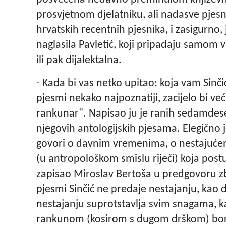
prosvjetnom djelatniku, ali nadasve pjesn
hrvatskih recentnih pjesnika, i zasigurno,
naglasila Pavletić, koji pripadaju samom vr
ili pak dijalektalna.
- Kada bi vas netko upitao: koja vam Sinč
pjesmi nekako najpoznatiji, zacijelo bi ve
rankunar". Napisao ju je ranih sedamdes
njegovih antologijskih pjesama. Elegično 
govori o davnim vremenima, o nestajućem s
(u antropološkom smislu riječi) koja po
zapisao Miroslav Bertoša u predgovoru zbir
pjesmi Sinčić ne predaje nestajanju, kao d
nestajanju suprotstavlja svim snagama, ka
rankunom (kosirom s dugom drškom) bori pr