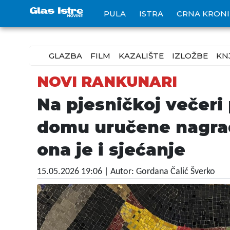
PULA
ISTRA
CRNA KRON
GLAZBA
FILM
KAZALIŠTE
IZLOŽBE
KN
NOVI RANKUNARI
Na pjesničkoj večeri
domu uručene nagrad
ona je i sjećanje
15.05.2026 19:06
| Autor: Gordana Čalić Šverko