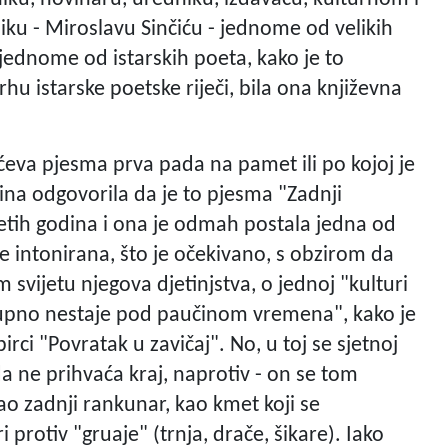
iku - Miroslavu Sinčiću - jednome od velikih
 jednome od istarskih poeta, kako je to
hu istarske poetske riječi, bila ona književna
ićeva pjesma prva pada na pamet ili po kojoj je
ćina odgovorila da je to pjesma "Zadnji
etih godina i ona je odmah postala jedna od
je intonirana, što je očekivano, s obzirom da
vijetu njegova djetinjstva, o jednoj "kulturi
stupno nestaje pod paučinom vremena", kako je
ci "Povratak u zavičaj". No, u toj se sjetnoj
a ne prihvaća kraj, naprotiv - on se tom
o zadnji rankunar, kao kmet koji se
otiv "gruaje" (trnja, drače, šikare). Iako