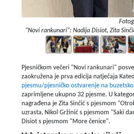
Fotog
"Novi rankunari": Nadija Disiot, Zita Sinč
Pjesničkom večeri "Novi rankunari" pos
zaokružena je prva edicija natječaja Kat
pjesmu/pjesničko ostvarenje na buzetsko
zaprimljene ukupno 32 pjesme. U kategor
nagrađena je Zita Sinčić s pjesmom "Otrok
uzrasta, Nikol Gržinić s pjesmom "Saki dan
Disiot s pjesmom "More čenice".