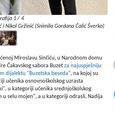
rafija 1 / 4
ić i Nikol Gržinić (Snimila Gordana Čalić Šverko)
M
većenoj Miroslavu Sinčiću, u Narodnom domu
edre Čakavskog sabora Buzet
za najuspješniju
m dijalektu "Buzetska beseda"
, na kojoj su
iji učenika osnovnoškolskog uzrasta
i", u kategoriji učenika srednjoškolskog
 u selu mojen", a u kategoriji odrasli, Nadija