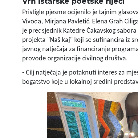
Vrh istarske poetske riječi
Pristigle pjesme ocijenilo je tajnim glas
Vivoda, Mirjana Pavletić, Elena Grah Cilig
je predsjednik Katedre Čakavskog sabora 
projekta "Naš kaj" koji se sufinancira iz
javnog natječaja za financiranje programa
provode organizacije civilnog društva.
- Cilj natječaja je potaknuti interes za mj
bogatstvo koje u lokalnoj sredini predstavl