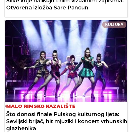
Slike koje nalikuju tihim vizualnim zapisima:
Otvorena izložba Sare Pancun
KULTURA
MALO RIMSKO KAZALIŠTE
Što donosi finale Pulskog kulturnog ljeta:
Seviljski brijač, hit mjuzikl i koncert vrhunskih
glazbenika