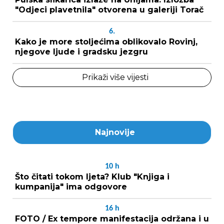
"Odjeci plavetnila" otvorena u galeriji Torač
6.
Kako je more stoljećima oblikovalo Rovinj,
njegove ljude i gradsku jezgru
Prikaži više vijesti
Najnovije
10
h
Što čitati tokom ljeta? Klub "Knjiga i
kumpanija" ima odgovore
16
h
FOTO / Ex tempore manifestacija održana i u