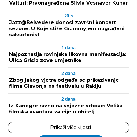
Valturi: Prvonagrađena Silvia Vesnaver Kuhar
20
h
Jazz@Belvedere donosi završni koncert
sezone: U Buje stiže Grammyjem nagrađeni
saksofonist
1
dana
Najpoznatija rovinjska likovna manifestacija:
Ulica Grisia zove umjetnike
2
dana
Zbog jakog vjetra odgađa se prikazivanje
filma Glavonja na festivalu u Raklju
2
dana
Iz Kanegre ravno na snježne vrhove: Velika
filmska avantura za cijelu obitelj
Prikaži više vijesti