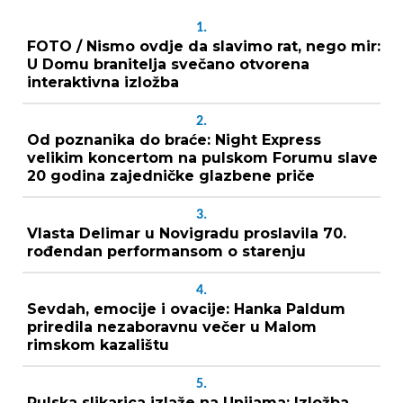
1.
FOTO / Nismo ovdje da slavimo rat, nego mir:
U Domu branitelja svečano otvorena
interaktivna izložba
2.
Od poznanika do braće: Night Express
velikim koncertom na pulskom Forumu slave
20 godina zajedničke glazbene priče
3.
Vlasta Delimar u Novigradu proslavila 70.
rođendan performansom o starenju
4.
Sevdah, emocije i ovacije: Hanka Paldum
priredila nezaboravnu večer u Malom
rimskom kazalištu
5.
Pulska slikarica izlaže na Unijama: Izložba