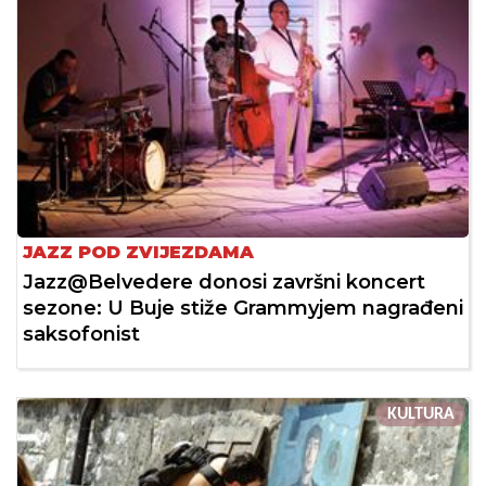
JAZZ POD ZVIJEZDAMA
Jazz@Belvedere donosi završni koncert
sezone: U Buje stiže Grammyjem nagrađeni
saksofonist
KULTURA