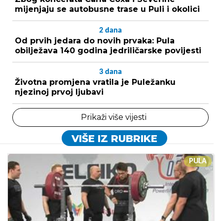
mijenjaju se autobusne trase u Puli i okolici
2
dana
Od prvih jedara do novih prvaka: Pula
obilježava 140 godina jedriličarske povijesti
3
dana
Životna promjena vratila je Puležanku
njezinoj prvoj ljubavi
Prikaži više vijesti
VIŠE IZ RUBRIKE
PULA