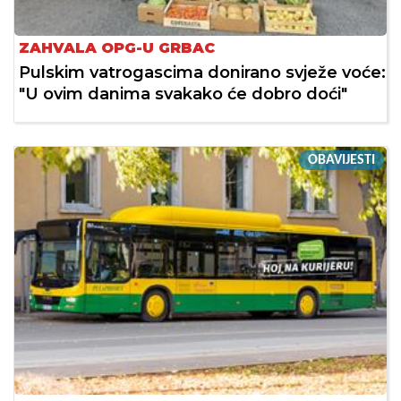
ZAHVALA OPG-U GRBAC
Pulskim vatrogascima donirano svježe voće:
"U ovim danima svakako će dobro doći"
OBAVIJESTI