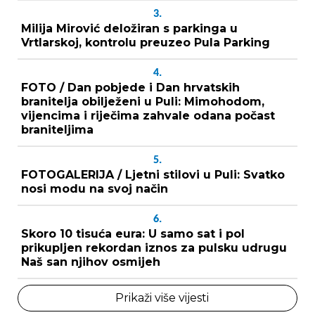
3.
Milija Mirović deložiran s parkinga u
Vrtlarskoj, kontrolu preuzeo Pula Parking
4.
FOTO / Dan pobjede i Dan hrvatskih
branitelja obilježeni u Puli: Mimohodom,
vijencima i riječima zahvale odana počast
braniteljima
5.
FOTOGALERIJA / Ljetni stilovi u Puli: Svatko
nosi modu na svoj način
6.
Skoro 10 tisuća eura: U samo sat i pol
prikupljen rekordan iznos za pulsku udrugu
Naš san njihov osmijeh
Prikaži više vijesti