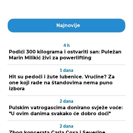
Najnovije
4
h
Podići 300 kilograma i ostvariti san: Puležan
Marin Milikić živi za powerlifting
1
dana
Hit su pedoči i žute lubenice. Vrućine? Za
one koji rade na štandovima nema puno
izbora
2
dana
Pulskim vatrogascima donirano svježe voće:
"U ovim danima svakako će dobro doći"
2
dana
Zbog koncerata Carla Coxa i Severine