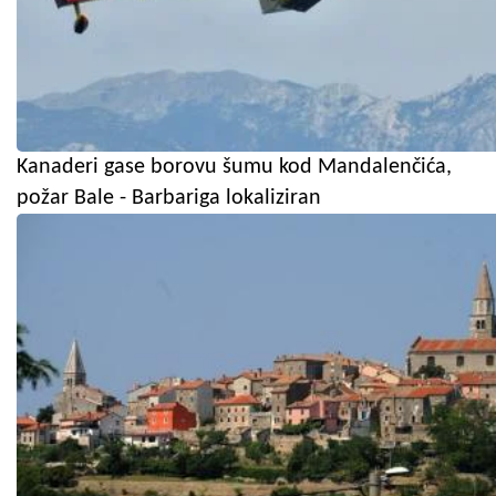
Kanaderi gase borovu šumu kod Mandalenčića,
požar Bale - Barbariga lokaliziran