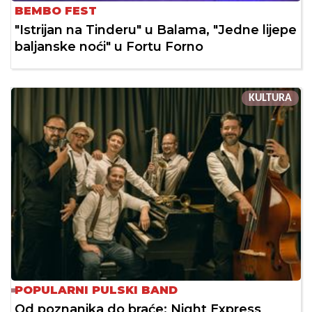
BEMBO FEST
"Istrijan na Tinderu" u Balama, "Jedne lijepe
baljanske noći" u Fortu Forno
KULTURA
POPULARNI PULSKI BAND
Od poznanika do braće: Night Express