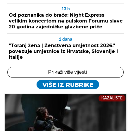
13
h
Od poznanika do braće: Night Express
velikim koncertom na pulskom Forumu slave
20 godina zajedničke glazbene priče
1
dana
"Toranj žena | Ženstvena umjetnost 2026."
povezuje umjetnice iz Hrvatske, Slovenije i
Italije
Prikaži više vijesti
VIŠE IZ RUBRIKE
KAZALIŠTE