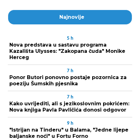
Najnovije
5
h
Nova predstava u sastavu programa
Kazališta Ulysses: "Zakopana čuda" Monike
Herceg
7
h
Ponor Butori ponovno postaje pozornica za
poeziju Šumskih pjesnika
7
h
Kako uvrijediti, ali s jezikoslovnim pokrićem:
Nova knjiga Pavla Pavličića donosi odgovor
9
h
"Istrijan na Tinderu" u Balama, "Jedne lijepe
baljanske noći" u Fortu Forno