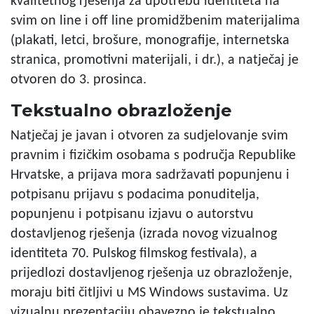
kvalitetnog rješenja za upotrebu identiteta na
svim on line i off line promidžbenim materijalima
(plakati, letci, brošure, monografije, internetska
stranica, promotivni materijali, i dr.), a natječaj je
otvoren do 3. prosinca.
Tekstualno obrazloženje
Natječaj je javan i otvoren za sudjelovanje svim
pravnim i fizičkim osobama s područja Republike
Hrvatske, a prijava mora sadržavati popunjenu i
potpisanu prijavu s podacima ponuditelja,
popunjenu i potpisanu izjavu o autorstvu
dostavljenog rješenja (izrada novog vizualnog
identiteta 70. Pulskog filmskog festivala), a
prijedlozi dostavljenog rješenja uz obrazloženje,
moraju biti čitljivi u MS Windows sustavima. Uz
vizualnu prezentaciju obavezno je tekstualno