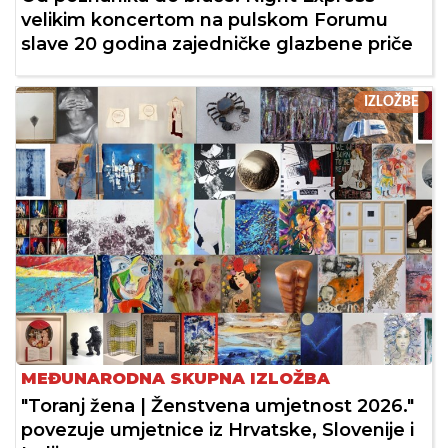
velikim koncertom na pulskom Forumu
slave 20 godina zajedničke glazbene priče
IZLOŽBE
MEĐUNARODNA SKUPNA IZLOŽBA
"Toranj žena | Ženstvena umjetnost 2026."
povezuje umjetnice iz Hrvatske, Slovenije i