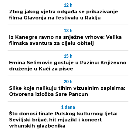
12
h
Zbog jakog vjetra odgađa se prikazivanje
filma Glavonja na festivalu u Raklju
13
h
Iz Kanegre ravno na snježne vrhove: Velika
filmska avantura za cijelu obitelj
15
h
Emina Selimović gostuje u Pazinu: Književno
druženje u Kući za pisce
20
h
Slike koje nalikuju tihim vizualnim zapisima:
Otvorena izložba Sare Pancun
1
dana
Što donosi finale Pulskog kulturnog ljeta:
Seviljski brijač, hit mjuzikl i koncert
vrhunskih glazbenika