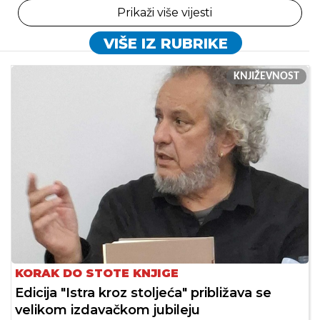
Prikaži više vijesti
VIŠE IZ RUBRIKE
KNJIŽEVNOST
KORAK DO STOTE KNJIGE
Edicija "Istra kroz stoljeća" približava se
velikom izdavačkom jubileju