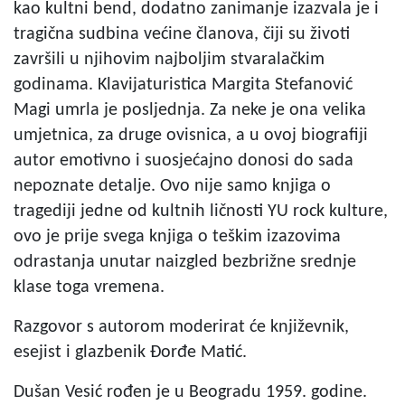
kao kultni bend, dodatno zanimanje izazvala je i
tragična sudbina većine članova, čiji su životi
završili u njihovim najboljim stvaralačkim
godinama. Klavijaturistica Margita Stefanović
Magi umrla je posljednja. Za neke je ona velika
umjetnica, za druge ovisnica, a u ovoj biografiji
autor emotivno i suosjećajno donosi do sada
nepoznate detalje. Ovo nije samo knjiga o
tragediji jedne od kultnih ličnosti YU rock kulture,
ovo je prije svega knjiga o teškim izazovima
odrastanja unutar naizgled bezbrižne srednje
klase toga vremena.
Razgovor s autorom moderirat će književnik,
esejist i glazbenik Đorđe Matić.
Dušan Vesić rođen je u Beogradu 1959. godine.