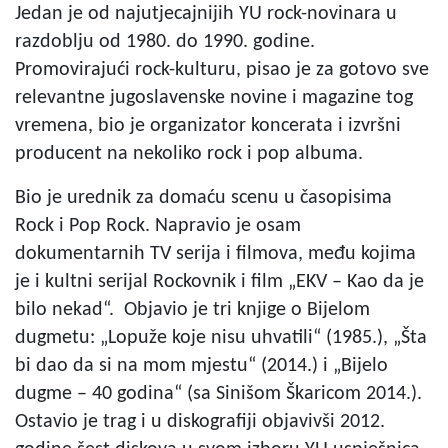
Jedan je od najutjecajnijih YU rock-novinara u
razdoblju od 1980. do 1990. godine.
Promovirajući rock-kulturu, pisao je za gotovo sve
relevantne jugoslavenske novine i magazine tog
vremena, bio je organizator koncerata i izvršni
producent na nekoliko rock i pop albuma.
Bio je urednik za domaću scenu u časopisima
Rock i Pop Rock. Napravio je osam
dokumentarnih TV serija i filmova, među kojima
je i kultni serijal Rockovnik i film „EKV – Kao da je
bilo nekad“. Objavio je tri knjige o Bijelom
dugmetu: „Lopuže koje nisu uhvatili“ (1985.), „Šta
bi dao da si na mom mjestu“ (2014.) i „Bijelo
dugme – 40 godina“ (sa Sinišom Škaricom 2014.).
Ostavio je trag i u diskografiji objavivši 2012.