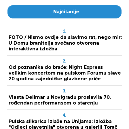
Najčitanije
1.
FOTO / Nismo ovdje da slavimo rat, nego mir:
U Domu branitelja svečano otvorena
interaktivna izložba
2.
Od poznanika do braće: Night Express
velikim koncertom na pulskom Forumu slave
20 godina zajedničke glazbene priče
3.
Vlasta Delimar u Novigradu proslavila 70.
rođendan performansom o starenju
4.
Pulska slikarica izlaže na Unijama: Izložba
"Odjeci plavetnila" otvorena u galeriji Torač