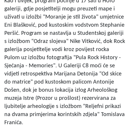
Kao i uvijek, program počinje u 17 sati u HUiU
galeriji, gdje posjetitelji mogu preuzeti mape i
uživati u izložbi "Moranje je stil života" umjetnice
Eni Blašković, pod kustoskim vodstvom Stephanie
Peršić. Program se nastavlja u Studentskoj galeriji
s izložbom "Odraz slojeva" Nike Vitković, dok Rock
galerija posjetitelje vodi kroz povijest rocka
Pulom uz izložbu fotografija "Pula Rock History -
Sjećanja - Memories". U Galeriji C8 moći će se
vidjeti retrospektiva Marijana Detonija "Od skice
do matrice" pod kustoskom palicom Antonije
Došen, dok je bonus lokacija izlog Arheološkog
muzeja Istre (Prozor u prošlost) rezervirana za
ljubitelje arheologije s izložbom "Reljefni prikazi
na dvama primjerima korintskih zdjela" Tomislava
Franića.