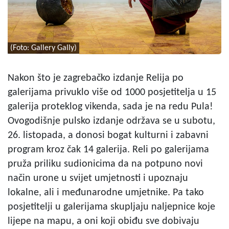
(Foto: Gallery Gally)
Nakon što je zagrebačko izdanje Relija po
galerijama privuklo više od 1000 posjetitelja u 15
galerija proteklog vikenda, sada je na redu Pula!
Ovogodišnje pulsko izdanje održava se u subotu,
26. listopada, a donosi bogat kulturni i zabavni
program kroz čak 14 galerija. Reli po galerijama
pruža priliku sudionicima da na potpuno novi
način urone u svijet umjetnosti i upoznaju
lokalne, ali i međunarodne umjetnike. Pa tako
posjetitelji u galerijama skupljaju naljepnice koje
lijepe na mapu, a oni koji obiđu sve dobivaju