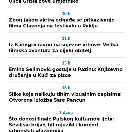
Ulica Grisia zove umjetnike
10
h
Zbog jakog vjetra odgađa se prikazivanje
filma Glavonja na festivalu u Raklju
11
h
Iz Kanegre ravno na snježne vrhove: Velika
filmska avantura za cijelu obitelj
13
h
Emina Selimović gostuje u Pazinu: Književno
druženje u Kući za pisce
18
h
Slike koje nalikuju tihim vizualnim zapisima:
Otvorena izložba Sare Pancun
1
dana
Što donosi finale Pulskog kulturnog ljeta:
Seviljski brijač, hit mjuzikl i koncert
vrhunskih glazbenika