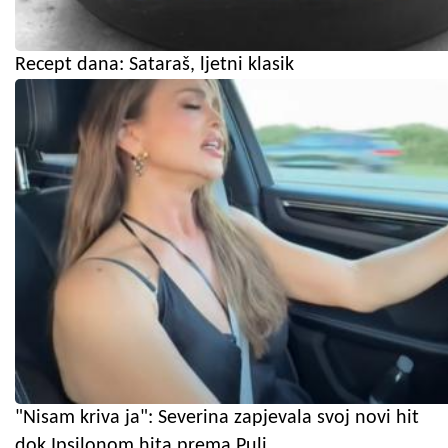
Recept dana: Sataraš, ljetni klasik
"Nisam kriva ja": Severina zapjevala svoj novi hit
dok Ipsilonom hita prema Puli