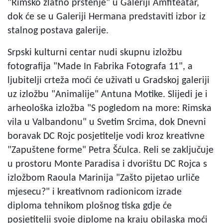
"Rimsko zlatno prstenje" u Galeriji Amfiteatar,
dok će se u Galeriji Hermana predstaviti izbor iz
stalnog postava galerije.
Srpski kulturni centar nudi skupnu izložbu
fotografija "Made In Fabrika Fotografa 11", a
ljubitelji crteža moći će uživati u Gradskoj galeriji
uz izložbu "Animalije" Antuna Motike. Slijedi je i
arheološka izložba "S pogledom na more: Rimska
vila u Valbandonu" u Svetim Srcima, dok Dnevni
boravak DC Rojc posjetitelje vodi kroz kreativne
"Zapuštene forme" Petra Šćulca. Reli se zaključuje
u prostoru Monte Paradisa i dvorištu DC Rojca s
izložbom Raoula Marinija "Zašto pijetao urliče
mjesecu?" i kreativnom radionicom izrade
diploma tehnikom plošnog tiska gdje će
posjetitelji svoje diplome na kraju obilaska moći