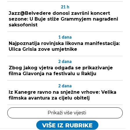
21
h
Jazz@Belvedere donosi završni koncert
sezone: U Buje stiže Grammyjem nagrađeni
saksofonist
1
dana
Najpoznatija rovinjska likovna manifestacija:
Ulica Grisia zove umjetnike
2
dana
Zbog jakog vjetra odgađa se prikazivanje
filma Glavonja na festivalu u Raklju
2
dana
Iz Kanegre ravno na snježne vrhove: Velika
filmska avantura za cijelu obitelj
Prikaži više vijesti
VIŠE IZ RUBRIKE