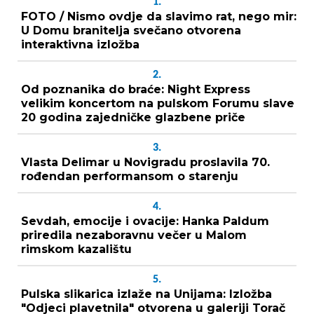
1.
FOTO / Nismo ovdje da slavimo rat, nego mir:
U Domu branitelja svečano otvorena
interaktivna izložba
2.
Od poznanika do braće: Night Express
velikim koncertom na pulskom Forumu slave
20 godina zajedničke glazbene priče
3.
Vlasta Delimar u Novigradu proslavila 70.
rođendan performansom o starenju
4.
Sevdah, emocije i ovacije: Hanka Paldum
priredila nezaboravnu večer u Malom
rimskom kazalištu
5.
Pulska slikarica izlaže na Unijama: Izložba
"Odjeci plavetnila" otvorena u galeriji Torač