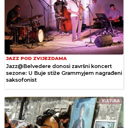
JAZZ POD ZVIJEZDAMA
Jazz@Belvedere donosi završni koncert
sezone: U Buje stiže Grammyjem nagrađeni
saksofonist
KULTURA