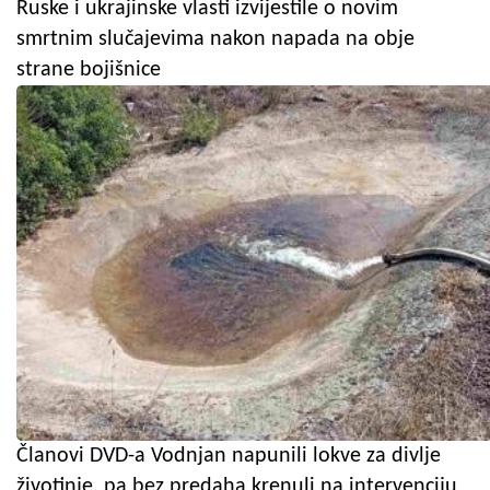
Ruske i ukrajinske vlasti izvijestile o novim
smrtnim slučajevima nakon napada na obje
strane bojišnice
Članovi DVD-a Vodnjan napunili lokve za divlje
životinje, pa bez predaha krenuli na intervenciju