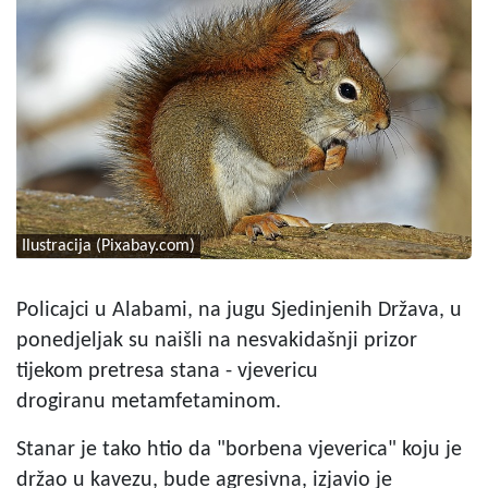
Ilustracija (Pixabay.com)
Policajci u Alabami, na jugu Sjedinjenih Država, u
ponedjeljak su naišli na nesvakidašnji prizor
tijekom pretresa stana - vjevericu
drogiranu metamfetaminom.
Stanar je tako htio da "borbena vjeverica" koju je
držao u kavezu, bude agresivna, izjavio je