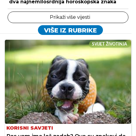
dva najnemilosrdnija horoskopska znaka
Prikaži više vijesti
VIŠE IZ RUBRIKE
SVIJET ŽIVOTINJA
KORISNI SAVJETI