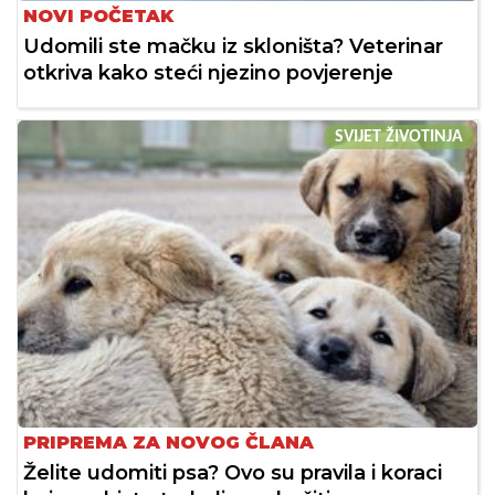
NOVI POČETAK
Udomili ste mačku iz skloništa? Veterinar
otkriva kako steći njezino povjerenje
SVIJET ŽIVOTINJA
PRIPREMA ZA NOVOG ČLANA
Želite udomiti psa? Ovo su pravila i koraci