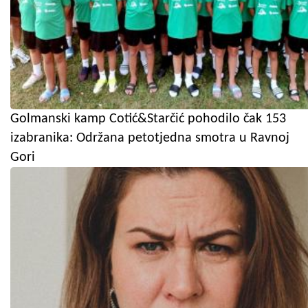
Golmanski kamp Cotić&Starčić pohodilo čak 153
izabranika: Održana petotjedna smotra u Ravnoj
Gori