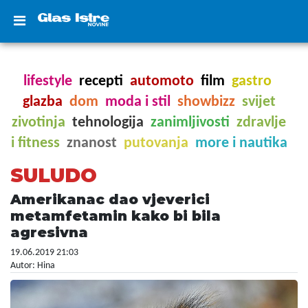
lifestyle
recepti
automoto
film
gastro
glazba
dom
moda i stil
showbizz
svijet
zivotinja
tehnologija
zanimljivosti
zdravlje
i fitness
znanost
putovanja
more i nautika
SULUDO
Amerikanac dao vjeverici
metamfetamin kako bi bila
agresivna
19.06.2019 21:03
Autor: Hina