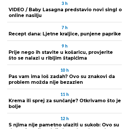
3
h
VIDEO / Baby Lasagna predstavio novi singl o
online nasilju
7
h
Recept dana: Ljetne kraljice, punjene paprike
9
h
Prije nego ih stavite u košaricu, provjerite
što se nalazi u ribljim štapićima
10
h
Pas vam ima loš zadah? Ovo su znakovi da
problem možda nije bezazlen
11
h
Krema ili sprej za sunčanje? Otkrivamo što je
bolje
12
h
S njima nije pametno ulaziti u sukob: Ovo su