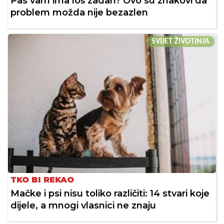
Pas vam ima loš zadah? Ovo su znakovi da
problem možda nije bezazlen
SVIJET ŽIVOTINJA
TKO BI REKAO
Mačke i psi nisu toliko različiti: 14 stvari koje
dijele, a mnogi vlasnici ne znaju