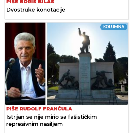
PIŠE BORIS BILAS
Dvostruke konotacije
KOLUMNA
PIŠE RUDOLF FRANČULA
Istrijan se nije mirio sa fašističkim
represivnim nasiljem