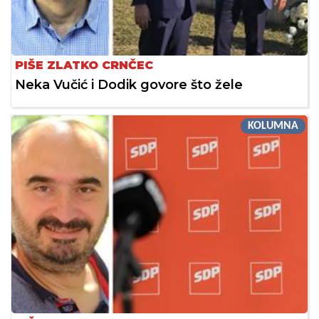
PIŠE ZLATKO CRNČEC
Neka Vučić i Dodik govore što žele
KOLUMNA