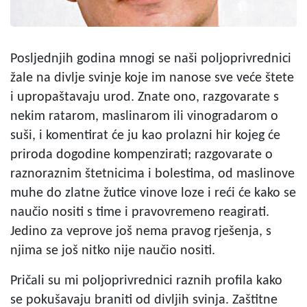
Posljednjih godina mnogi se naši poljoprivrednici
žale na divlje svinje koje im nanose sve veće štete
i upropaštavaju urod. Znate ono, razgovarate s
nekim ratarom, maslinarom ili vinogradarom o
suši, i komentirat će ju kao prolazni hir kojeg će
priroda dogodine kompenzirati; razgovarate o
raznoraznim štetnicima i bolestima, od maslinove
muhe do zlatne žutice vinove loze i reći će kako se
naučio nositi s time i pravovremeno reagirati.
Jedino za veprove još nema pravog rješenja, s
njima se još nitko nije naučio nositi.
Pričali su mi poljoprivrednici raznih profila kako
se pokušavaju braniti od divljih svinja. Zaštitne