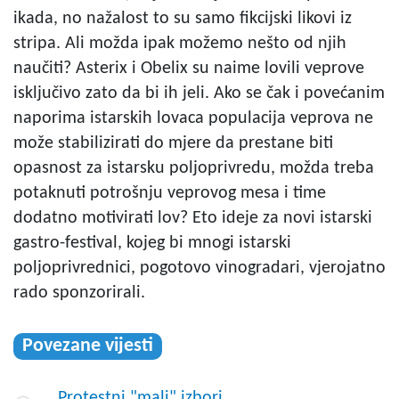
ikada, no nažalost to su samo fikcijski likovi iz
stripa. Ali možda ipak možemo nešto od njih
naučiti? Asterix i Obelix su naime lovili veprove
isključivo zato da bi ih jeli. Ako se čak i povećanim
naporima istarskih lovaca populacija veprova ne
može stabilizirati do mjere da prestane biti
opasnost za istarsku poljoprivredu, možda treba
potaknuti potrošnju veprovog mesa i time
dodatno motivirati lov? Eto ideje za novi istarski
gastro-festival, kojeg bi mnogi istarski
poljoprivrednici, pogotovo vinogradari, vjerojatno
rado sponzorirali.
Povezane vijesti
Protestni "mali" izbori