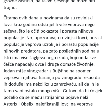
grožđe zaštitilo, pa takvo rješenje ne može biti
trajno.
Čitamo ovih dana u novinama da su rovinjski
lovci kroz godinu odstrijelili više veprova nego
zečeva, što je očiti pokazatelj porasta njihove
populacije. No, upozoravaju rovinjski lovci, porast
populacije veprova uzrok je i porastu populacije
njihovih predatora, pa zato posljednjih godina u
Istri ima više čagljeva nego ikada, koji onda sve
češće napadaju ovce i druge domaće životinje.
Jedan mi je vinogradar s Bujštine na spomen
veprova i njihova haranja po vinogradu rekao da
ih doduše ima nekoliko u zamrzivaču, ali da ih je
tamo vani ostalo mnogo više. Gotovo da bi čovjek
poželio da se među Istrijanima pojave neki
Asterix i Obelix, najefikasniji lovci na veprove