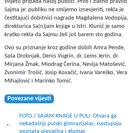
svijetu pripada našoj publici. Prvo i zlatno pravilo
Sajma je: publiku ne smijemo iznevjeriti, rekla je
čestitajući dobitnici nagrade Magdalena Vodopija,
direktorica Sa(n)jam knjige u Istri. Klunić je samo
kratko rekla da Sajmu želi još barem sto godina.
Ovo su priznanje kroz godine dobili Amra Pende,
Saša Drobnjak, Denis Vugrin, dr. Lems Jerin, dr.
Mirjana Žmak, Miodrag Čerina, Nevija Matošević,
Zvonimir Trošić, Josip Kovačić, Ivana Vareško, Vera
Mihajlović i Marinko Tomić.
Povezane vijesti
FOTO / SAJAM KNJIGE U PULI: Otvara ga
nekadašnji pulski gimnazijalac, nastupaju
poznata pjevačica i glumac