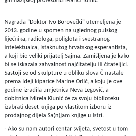
gimnazijskoj profesorici Marici Tomić.
Nagrada "Doktor Ivo Borovečki" utemeljena je
2013. godine u spomen na uglednog pulskog
liječnika, radiologa, poliglota i svestranog
intelektualca, istaknutog hrvatskog esperantista,
a koji bio veliki prijatelj Sajma. Zamišljena je kako
bi se iskazala zahvalnost najčitatelju ili čitateljici.
Sastoji se od skulpture u obliku slova Č nastale
prema ideji kiparice Marine Orlić, a koju je ove
godine izradila umjetnica Neva Legović, a
dobitnica Mirela Klunić će za svoju biblioteku
izabrati deset knjiga po vlastitom izboru iz
prodajnog dijela Sa(n)jam knjige u Istri.
- Ako su nam autori centar svijeta, svetost u tom