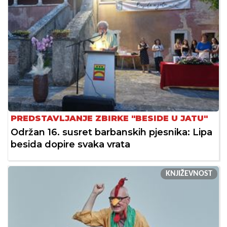
PREDSTAVLJANJE ZBIRKE "BESIDE U JATU"
Održan 16. susret barbanskih pjesnika: Lipa
besida dopire svaka vrata
KNJIŽEVNOST