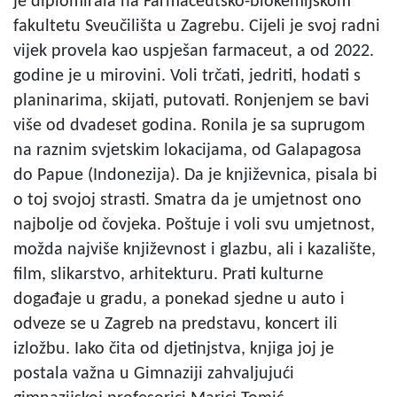
je diplomirala na Farmaceutsko-biokemijskom
fakultetu Sveučilišta u Zagrebu. Cijeli je svoj radni
vijek provela kao uspješan farmaceut, a od 2022.
godine je u mirovini. Voli trčati, jedriti, hodati s
planinarima, skijati, putovati. Ronjenjem se bavi
više od dvadeset godina. Ronila je sa suprugom
na raznim svjetskim lokacijama, od Galapagosa
do Papue (Indonezija). Da je književnica, pisala bi
o toj svojoj strasti. Smatra da je umjetnost ono
najbolje od čovjeka. Poštuje i voli svu umjetnost,
možda najviše književnost i glazbu, ali i kazalište,
film, slikarstvo, arhitekturu. Prati kulturne
događaje u gradu, a ponekad sjedne u auto i
odveze se u Zagreb na predstavu, koncert ili
izložbu. Iako čita od djetinjstva, knjiga joj je
postala važna u Gimnaziji zahvaljujući