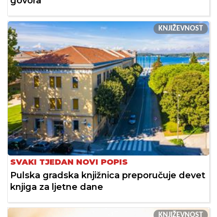
govora
KNJIŽEVNOST
SVAKI TJEDAN NOVI POPIS
Pulska gradska knjižnica preporučuje devet
knjiga za ljetne dane
KNJIŽEVNOST