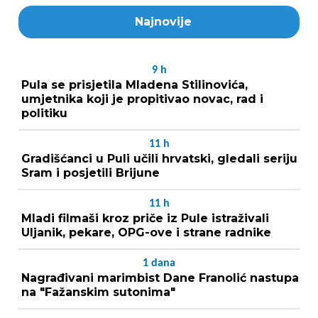
Najnovije
9
h
Pula se prisjetila Mladena Stilinovića,
umjetnika koji je propitivao novac, rad i
politiku
11
h
Gradišćanci u Puli učili hrvatski, gledali seriju
Sram i posjetili Brijune
11
h
Mladi filmaši kroz priče iz Pule istraživali
Uljanik, pekare, OPG-ove i strane radnike
1
dana
Nagrađivani marimbist Dane Franolić nastupa
na "Fažanskim sutonima"