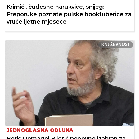
Krimići, čudesne narukvice, snijeg:
Preporuke poznate pulske booktuberice za
vruće ljetne mjesece
KNJIŽEVNOST
JEDNOGLASNA ODLUKA
Boris Domagoj Biletić ponovno izabran za