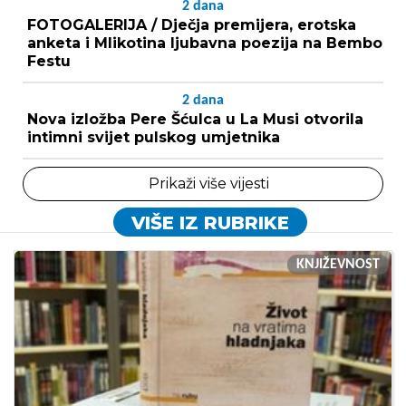
2
dana
FOTOGALERIJA / Dječja premijera, erotska
anketa i Mlikotina ljubavna poezija na Bembo
Festu
2
dana
Nova izložba Pere Šćulca u La Musi otvorila
intimni svijet pulskog umjetnika
Prikaži više vijesti
VIŠE IZ RUBRIKE
KNJIŽEVNOST