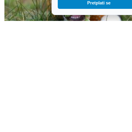
Pretplati se
Pas vam ima loš zadah? Ovo su znakovi da
problem možda nije bezazlen