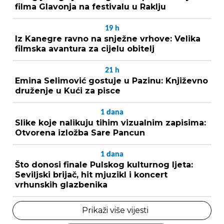
filma Glavonja na festivalu u Raklju
19
h
Iz Kanegre ravno na snježne vrhove: Velika
filmska avantura za cijelu obitelj
21
h
Emina Selimović gostuje u Pazinu: Književno
druženje u Kući za pisce
1
dana
Slike koje nalikuju tihim vizualnim zapisima:
Otvorena izložba Sare Pancun
1
dana
Što donosi finale Pulskog kulturnog ljeta:
Seviljski brijač, hit mjuzikl i koncert
vrhunskih glazbenika
Prikaži više vijesti