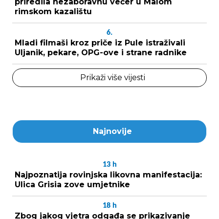
priredila nezaboravnu večer u Malom
rimskom kazalištu
6.
Mladi filmaši kroz priče iz Pule istraživali
Uljanik, pekare, OPG-ove i strane radnike
Prikaži više vijesti
Najnovije
13
h
Najpoznatija rovinjska likovna manifestacija:
Ulica Grisia zove umjetnike
18
h
Zbog jakog vjetra odgađa se prikazivanje