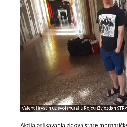
Valent Hrvatin uz svoj mural u Rojcu (Zvjezdan STR
Akcija oslikavanja zidova stare mornarič