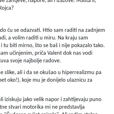
e zahtjeve, napore, ali i izazove. Mašta li,
Rojca?
rado ću se odazvati. Htio sam raditi na zadnjem
udi, a volim raditi u miru. Na kraju sam
 i tu biti mirno, što se baš i nije pokazalo tako.
 sam učinjenim, priča Valent dok nas vodi
čuva svoje najbolje radove.
e slike, ali i da se okušao u hiperrealizmu pa
t oko!), koje mu je donijelo ulaznicu za
ali iziskuju jako velik napor i zahtijevaju puno
tne stvari motorika mi ne predstavlja