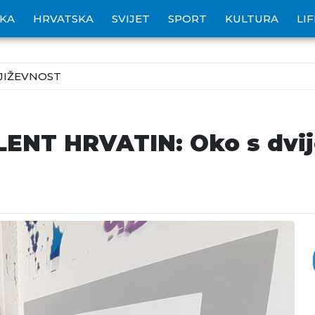
IKA
HRVATSKA
SVIJET
SPORT
KULTURA
LI
JIŽEVNOST
NT HRVATIN: Oko s dvije