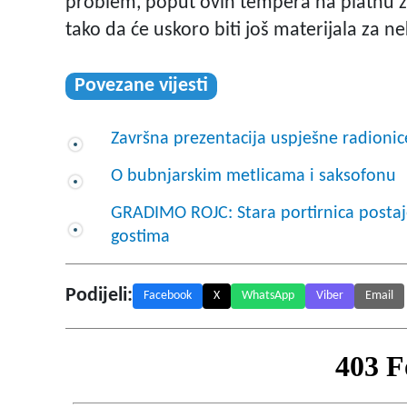
problem, poput ovih tempera na platnu za 
tako da će uskoro biti još materijala za ne
Povezane vijesti
Završna prezentacija uspješne radioni
O bubnjarskim metlicama i saksofonu
GRADIMO ROJC: Stara portirnica postaje 
gostima
Podijeli:
Facebook
X
WhatsApp
Viber
Email