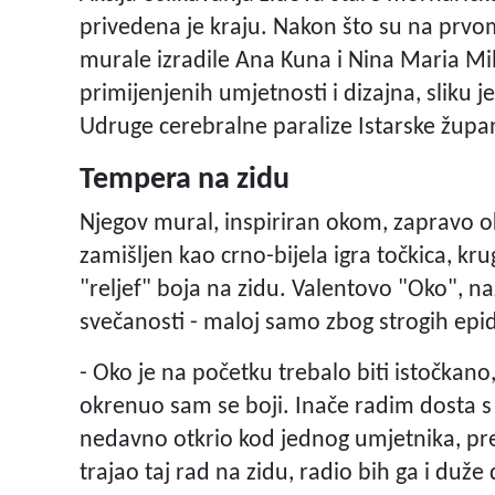
privedena je kraju. Nakon što su na prvo
murale izradile Ana Kuna i Nina Maria Mil
primijenjenih umjetnosti i dizajna, sliku j
Udruge cerebralne paralize Istarske župan
Tempera na zidu
Njegov mural, inspiriran okom, zapravo ok
zamišljen kao crno-bijela igra točkica, kr
"reljef" boja na zidu. Valentovo "Oko", n
svečanosti - maloj samo zbog strogih epi
- Oko je na početku trebalo biti istočkano
okrenuo sam se boji. Inače radim dosta s
nedavno otkrio kod jednog umjetnika, pre
trajao taj rad na zidu, radio bih ga i du