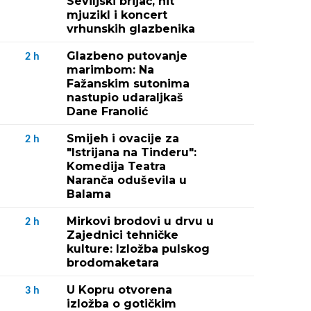
Seviljski brijač, hit
mjuzikl i koncert
vrhunskih glazbenika
Glazbeno putovanje
2
h
marimbom: Na
Fažanskim sutonima
nastupio udaraljkaš
Dane Franolić
Smijeh i ovacije za
2
h
"Istrijana na Tinderu":
Komedija Teatra
Naranča oduševila u
Balama
Mirkovi brodovi u drvu u
2
h
Zajednici tehničke
kulture: Izložba pulskog
brodomaketara
U Kopru otvorena
3
h
izložba o gotičkim