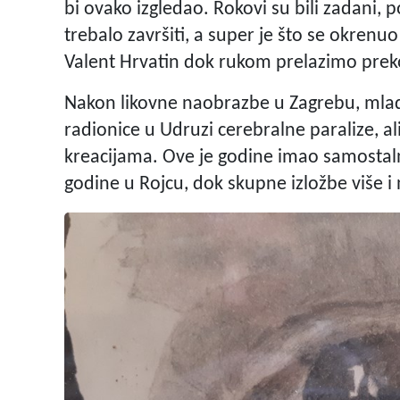
bi ovako izgledao. Rokovi su bili zadani, 
trebalo završiti, a super je što se okren
Valent Hrvatin dok rukom prelazimo prek
Nakon likovne naobrazbe u Zagrebu, mladi
radionice u Udruzi cerebralne paralize, al
kreacijama. Ove je godine imao samostalnu 
godine u Rojcu, dok skupne izložbe više i 