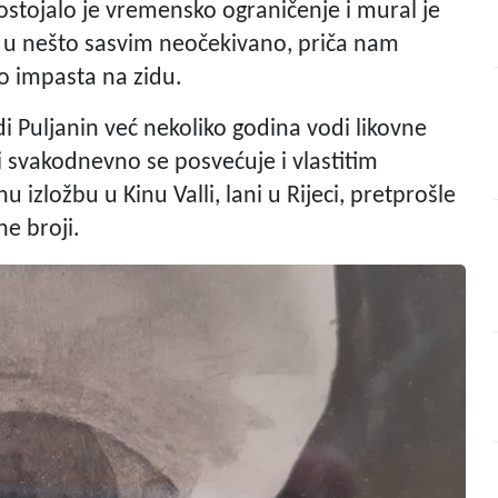
postojalo je vremensko ograničenje i mural je
uo u nešto sasvim neočekivano, priča nam
o impasta na zidu.
 Puljanin već nekoliko godina vodi likovne
i svakodnevno se posvećuje i vlastitim
izložbu u Kinu Valli, lani u Rijeci, pretprošle
ne broji.