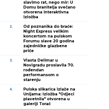
slavimo rat, nego mir: U
Domu branitelja svečano
otvorena interaktivna
izložba
Od poznanika do braće:
2.
Night Express velikim
koncertom na pulskom
Forumu slave 20 godina
zajedničke glazbene
priče
Vlasta Delimar u
3.
Novigradu proslavila 70.
rođendan
performansom o
starenju
Pulska slikarica izlaže na
4.
Unijama: Izložba "Odjeci
plavetnila" otvorena u
galeriji Torač