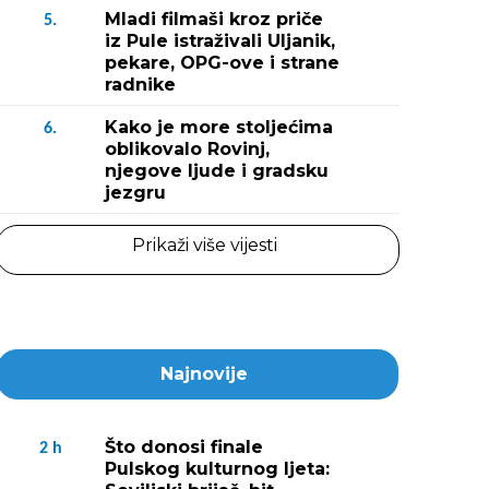
Mladi filmaši kroz priče
5.
iz Pule istraživali Uljanik,
pekare, OPG-ove i strane
radnike
Kako je more stoljećima
6.
oblikovalo Rovinj,
njegove ljude i gradsku
jezgru
Prikaži više vijesti
Najnovije
Što donosi finale
2
h
Pulskog kulturnog ljeta: