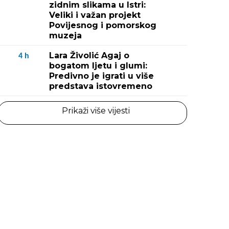
zidnim slikama u Istri:
Veliki i važan projekt
Povijesnog i pomorskog
muzeja
Lara Živolić Agaj o
4
h
bogatom ljetu i glumi:
Predivno je igrati u više
predstava istovremeno
Prikaži više vijesti