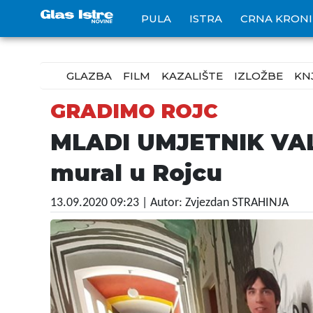
PULA
ISTRA
CRNA KRON
GLAZBA
FILM
KAZALIŠTE
IZLOŽBE
KN
GRADIMO ROJC
MLADI UMJETNIK VALE
mural u Rojcu
13.09.2020 09:23
| Autor: Zvjezdan STRAHINJA