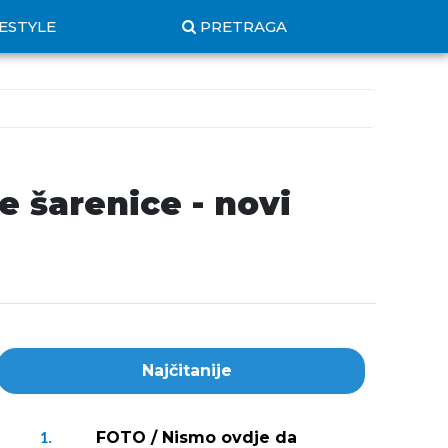
FESTYLE
PRETRAGA
 šarenice - novi
Najčitanije
FOTO / Nismo ovdje da
1.