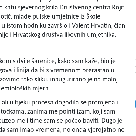
m katu sjevernog krila Društvenog centra Rojc
otić, mlade pulske umjetnice iz Škole
e u istom hodniku završio i Valent Hrvatin, član
ije i Hrvatskog društva likovnih umjetnika.
om s dvije šarenice, kako sam kaže, bio je
ugova i linija da bi s vremenom prerastao u
azovimo tako sliku, inaugurirano je na maloj
demioloških mjera.
, ali u tijeku procesa dogodila se promjena i
 točkama, zanima me pointilizam, koji sam
uzeo me i time sam se počeo baviti. Dugo je
že da sam imao vremena, no onda vjerojatno ne