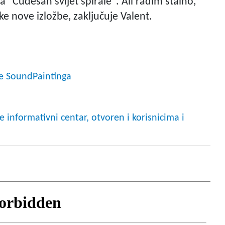
"Čudesan svijet spirale". Ali radim stalno,
ke nove izložbe, zaključuje Valent.
ce SoundPaintinga
informativni centar, otvoren i korisnicima i