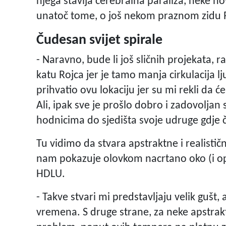
njega stavlja cerebralna paraliza, neke nov
unatoč tome, o još nekom praznom zidu 
Čudesan svijet spirale
- Naravno, bude li još sličnih projekata, 
katu Rojca jer je tamo manja cirkulacija lj
prihvatio ovu lokaciju jer su mi rekli da će
Ali, ipak sve je prošlo dobro i zadovoljan
hodnicima do sjedišta svoje udruge gdje 
Tu vidimo da stvara apstraktne i realističn
nam pokazuje olovkom nacrtano oko (i ope
HDLU.
- Takve stvari mi predstavljaju velik gušt, 
vremena. S druge strane, za neke apstrak