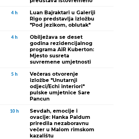
predstava istovremeno
Luan Bajraktari u Galeriji
4
h
Rigo predstavlja izložbu
"Pod jezikom, oblutak"
Obilježava se deset
4
h
godina rezidencijalnog
programa AiR Kuberton:
Mjesto susreta
suvremene umjetnosti
Večeras otvorenje
5
h
izložbe "Unutarnji
odjeci/Echi interiori"
pulske umjetnice Sare
Pancun
Sevdah, emocije i
10
h
ovacije: Hanka Paldum
priredila nezaboravnu
večer u Malom rimskom
kazalištu