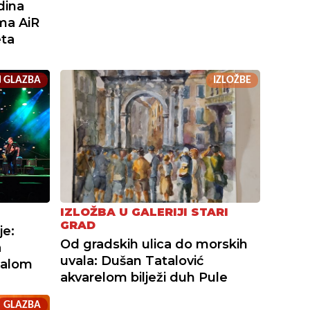
dina
ma AiR
eta
GLAZBA
IZLOŽBE
IZLOŽBA U GALERIJI STARI
GRAD
je:
Od gradskih ulica do morskih
a
uvala: Dušan Tatalović
Malom
akvarelom bilježi duh Pule
GLAZBA