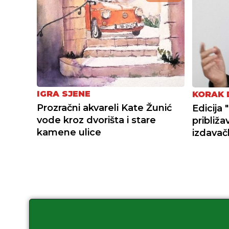
IGRA SJENE
KORAK 
Prozračni akvareli Kate Žunić
Edicija 
vode kroz dvorišta i stare
približ
kamene ulice
izdavač