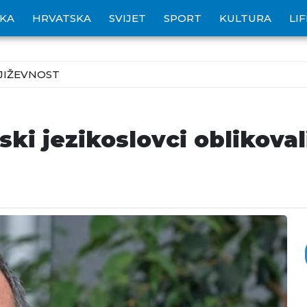
IKA
HRVATSKA
SVIJET
SPORT
KULTURA
LI
JIŽEVNOST
ski jezikoslovci oblikoval