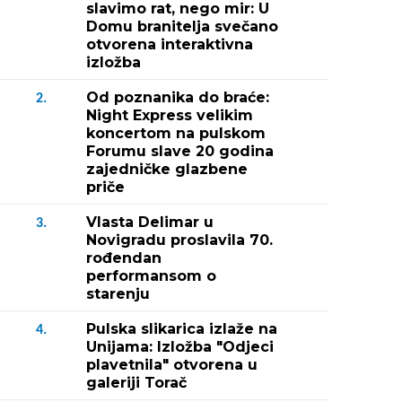
slavimo rat, nego mir: U
Domu branitelja svečano
otvorena interaktivna
izložba
Od poznanika do braće:
2.
Night Express velikim
koncertom na pulskom
Forumu slave 20 godina
zajedničke glazbene
priče
Vlasta Delimar u
3.
Novigradu proslavila 70.
rođendan
performansom o
starenju
Pulska slikarica izlaže na
4.
Unijama: Izložba "Odjeci
plavetnila" otvorena u
galeriji Torač