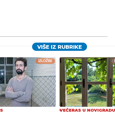
VIŠE IZ RUBRIKE
IZLOŽBE
S
VEČERAS U NOVIGRAD