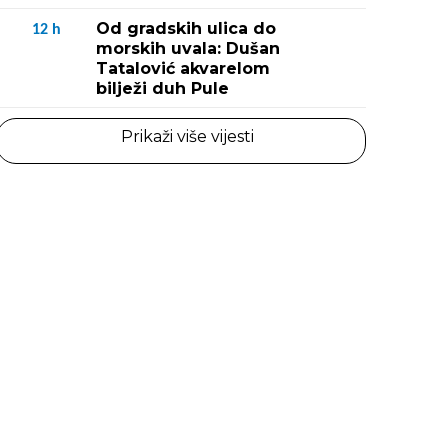
Od gradskih ulica do
12
h
morskih uvala: Dušan
Tatalović akvarelom
bilježi duh Pule
Prikaži više vijesti