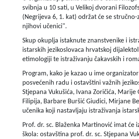
svibnja u 10 sati, u Velikoj dvorani Filozof
(Negrijeva 6, 1. kat) održat će se stručno-z
njihovi učenici".
Skup okuplja istaknute znanstvenike i istra
istarskih jezikoslovaca hrvatskoj dijalektol
etimologiji te istraživanju čakavskih i rom
Program, kako je kazao u ime organizatora
posvećenih radu i ostavštini važnih jezik
Stjepana Vukušića, Ivana Zoričića, Marije 
Filipija, Barbare Buršić Giudici, Mirjane Be
učenika koji nastavljaju istraživanja istar
Prof. dr. sc. Blaženka Martinović imat će 
škola: ostavština prof. dr. sc. Stjepana Vuku