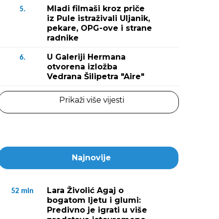
Mladi filmaši kroz priče
5.
iz Pule istraživali Uljanik,
pekare, OPG-ove i strane
radnike
U Galeriji Hermana
6.
otvorena izložba
Vedrana Šilipetra "Aire"
Prikaži više vijesti
Najnovije
Lara Živolić Agaj o
52
min
bogatom ljetu i glumi:
Predivno je igrati u više