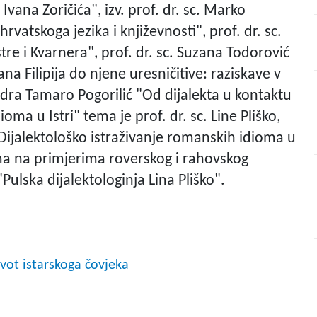
Ivana Zoričića", izv. prof. dr. sc. Marko
vatskoga jezika i književnosti", prof. dr. sc.
stre i Kvarnera", prof. dr. sc. Suzana Todorović
 Filipija do njene uresničitive: raziskave v
andra Tamaro Pogorilić "Od dijalekta u kontaktu
oma u Istri" tema je prof. dr. sc. Line Pliško,
"Dijalektološko istraživanje romanskih idioma u
ima na primjerima roverskog i rahovskog
Pulska dijalektologinja Lina Pliško".
ivot istarskoga čovjeka