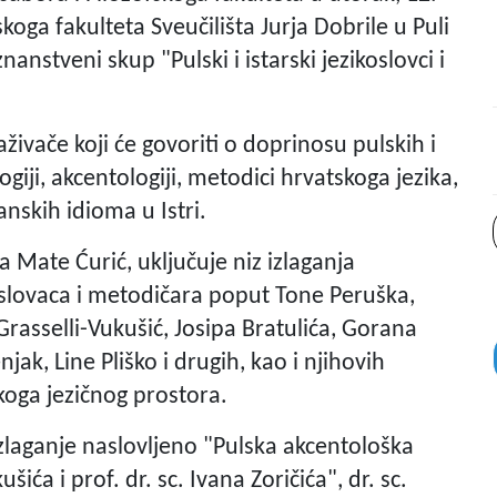
skoga fakulteta Sveučilišta Jurja Dobrile u Puli
nanstveni skup "Pulski i istarski jezikoslovci i
živače koji će govoriti o doprinosu pulskih i
ogiji, akcentologiji, metodici hrvatskoga jezika,
anskih idioma u Istri.
 Mate Ćurić, uključuje niz izlaganja
oslovaca i metodičara poput Tone Peruška,
Grasselli-Vukušić, Josipa Bratulića, Gorana
njak, Line Pliško i drugih, kao i njihovih
skoga jezičnog prostora.
izlaganje naslovljeno "Pulska akcentološka
šića i prof. dr. sc. Ivana Zoričića", dr. sc.