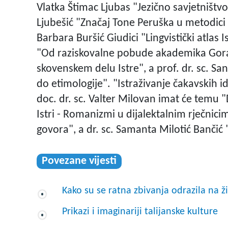
Vlatka Štimac Ljubas "Jezično savjetništvo 
Ljubešić "Značaj Tone Peruška u metodici hr
Barbara Buršić Giudici "Lingvistički atlas I
"Od raziskovalne pobude akademika Gorana
skovenskem delu Istre", a prof. dr. sc. S
do etimologije". "Istraživanje čakavskih idi
doc. dr. sc. Valter Milovan imat će temu 
Istri - Romanizmi u dijalektalnim rječnic
govora", a dr. sc. Samanta Milotić Bančić "
Povezane vijesti
Kako su se ratna zbivanja odrazila na ž
Prikazi i imaginariji talijanske kulture