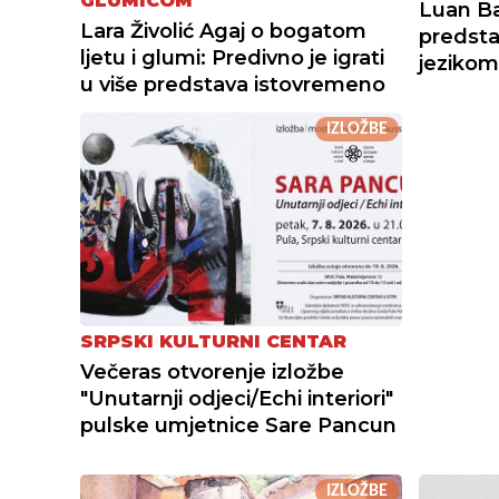
GLUMICOM
Luan Baj
Lara Živolić Agaj o bogatom
predsta
ljetu i glumi: Predivno je igrati
jezikom
u više predstava istovremeno
IZLOŽBE
SRPSKI KULTURNI CENTAR
Večeras otvorenje izložbe
"Unutarnji odjeci/Echi interiori"
pulske umjetnice Sare Pancun
IZLOŽBE