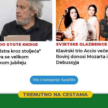
SVJETSKE GLAZBENICE
DO STOTE KNJIGE
Klavirski trio Accio več
"Istra kroz stoljeća"
Rovinj donosi Mozarta i
ava se velikom
Debussyja
kom jubileju
Više iz kategorije: Kazalište
TRENUTNO NA CESTAMA