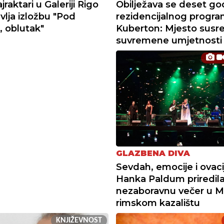
raktari u Galeriji Rigo
Obilježava se deset go
vlja izložbu "Pod
rezidencijalnog progra
, oblutak"
Kuberton: Mjesto susr
suvremene umjetnosti
GLAZBENA DIVA
Sevdah, emocije i ovaci
Hanka Paldum priredil
nezaboravnu večer u 
rimskom kazalištu
KNJIŽEVNOST