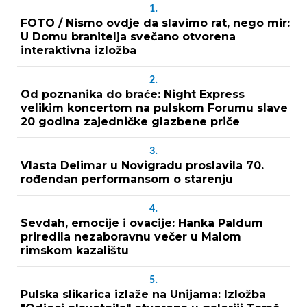
1.
FOTO / Nismo ovdje da slavimo rat, nego mir:
U Domu branitelja svečano otvorena
interaktivna izložba
2.
Od poznanika do braće: Night Express
velikim koncertom na pulskom Forumu slave
20 godina zajedničke glazbene priče
3.
Vlasta Delimar u Novigradu proslavila 70.
rođendan performansom o starenju
4.
Sevdah, emocije i ovacije: Hanka Paldum
priredila nezaboravnu večer u Malom
rimskom kazalištu
5.
Pulska slikarica izlaže na Unijama: Izložba