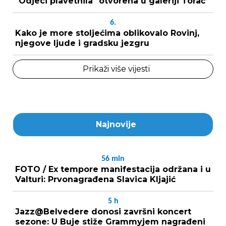
"Odjeci plavetnila" otvorena u galeriji Torač
6.
Kako je more stoljećima oblikovalo Rovinj,
njegove ljude i gradsku jezgru
Prikaži više vijesti
Najnovije
56
min
FOTO / Ex tempore manifestacija održana i u
Valturi: Prvonagrađena Slavica Kljajić
5
h
Jazz@Belvedere donosi završni koncert
sezone: U Buje stiže Grammyjem nagrađeni