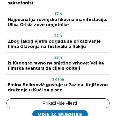
saksofonist
17
h
Najpoznatija rovinjska likovna manifestacija:
Ulica Grisia zove umjetnike
22
h
Zbog jakog vjetra odgađa se prikazivanje
filma Glavonja na festivalu u Raklju
23
h
Iz Kanegre ravno na snježne vrhove: Velika
filmska avantura za cijelu obitelj
1
dana
Emina Selimović gostuje u Pazinu: Književno
druženje u Kući za pisce
Prikaži više vijesti
VIŠE IZ RUBRIKE