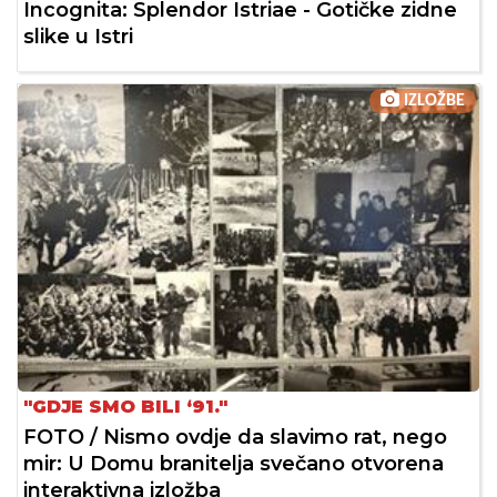
Incognita: Splendor Istriae - Gotičke zidne
slike u Istri
IZLOŽBE
"GDJE SMO BILI ‘91."
FOTO / Nismo ovdje da slavimo rat, nego
mir: U Domu branitelja svečano otvorena
interaktivna izložba