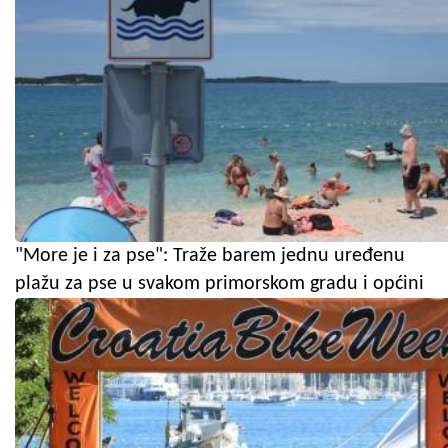
"More je i za pse": Traže barem jednu uređenu
plažu za pse u svakom primorskom gradu i općini