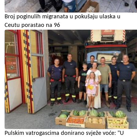
Broj poginulih migranata u pokušaju ulaska u
Ceutu porastao na 96
Pulskim vatrogascima donirano svježe voće: "U