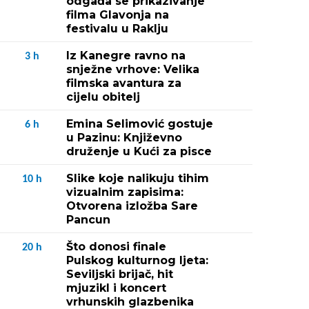
odgađa se prikazivanje
filma Glavonja na
festivalu u Raklju
Iz Kanegre ravno na
3
h
snježne vrhove: Velika
filmska avantura za
cijelu obitelj
Emina Selimović gostuje
6
h
u Pazinu: Književno
druženje u Kući za pisce
Slike koje nalikuju tihim
10
h
vizualnim zapisima:
Otvorena izložba Sare
Pancun
Što donosi finale
20
h
Pulskog kulturnog ljeta:
Seviljski brijač, hit
mjuzikl i koncert
vrhunskih glazbenika