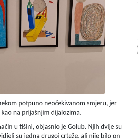
 u nekom potpuno neočekivanom smjeru, jer
kao na prijašnjim dijalozima.
ačin u tišini, objasnio je Golub. Njih dvije su
djeli su jedna drugoj crteže, ali nije bilo on