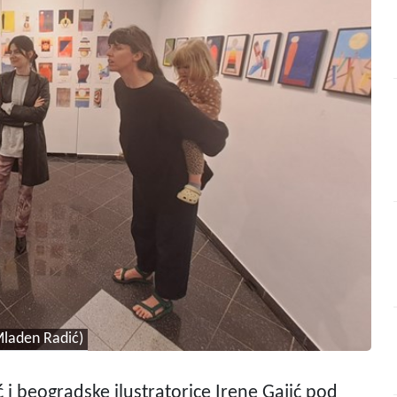
Mladen Radić)
ć i beogradske ilustratorice Irene Gajić pod