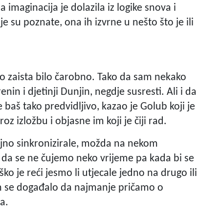
a imaginacija je dolazila iz logike snova i
je su poznate, ona ih izvrne u nešto što je ili
je to zaista bilo čarobno. Tako da sam nekako
renin i djetinji Dunjin, negdje susresti. Ali i da
e baš tako predvidljivo, kazao je Golub koji je
z izložbu i objasne im koji je čiji rad.
čajno sinkronizirale, možda na nekom
 da se ne čujemo neko vrijeme pa kada bi se
ško je reći jesmo li utjecale jedno na drugo ili
am se događalo da najmanje pričamo o
na.