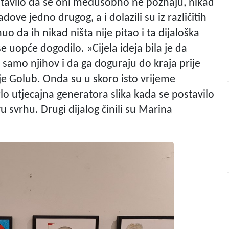
ostavilo da se oni međusobno ne poznaju, nikad
dove jedno drugog, a i dolazili su iz različitih
o da ih nikad ništa nije pitao i ta dijaloška
se uopće dogodilo. »Cijela ideja bila je da
e samo njihov i da ga doguraju do kraja prije
 je Golub. Onda su u skoro isto vrijeme
rlo utjecajna generatora slika kada se postavilo
u svrhu. Drugi dijalog činili su Marina