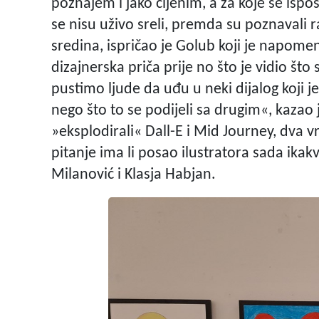
poznajem i jako cijenim, a za koje se isp
se nisu uživo sreli, premda su poznavali ra
sredina, ispričao je Golub koji je napomenu
dizajnerska priča prije no što je vidio što 
pustimo ljude da uđu u neki dijalog koji j
nego što to se podijeli sa drugim«, kazao
»eksplodirali« Dall-E i Mid Journey, dva v
pitanje ima li posao ilustratora sada ikakv
Milanović i Klasja Habjan.