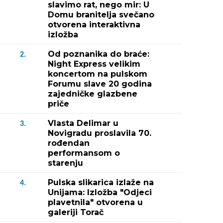
slavimo rat, nego mir: U
Domu branitelja svečano
otvorena interaktivna
izložba
Od poznanika do braće:
2.
Night Express velikim
koncertom na pulskom
Forumu slave 20 godina
zajedničke glazbene
priče
Vlasta Delimar u
3.
Novigradu proslavila 70.
rođendan
performansom o
starenju
Pulska slikarica izlaže na
4.
Unijama: Izložba "Odjeci
plavetnila" otvorena u
galeriji Torač