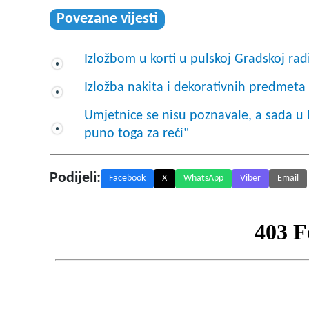
Povezane vijesti
Izložbom u korti u pulskoj Gradskoj rad
Izložba nakita i dekorativnih predmeta 
Umjetnice se nisu poznavale, a sada u P
puno toga za reći"
Podijeli:
Facebook
X
WhatsApp
Viber
Email