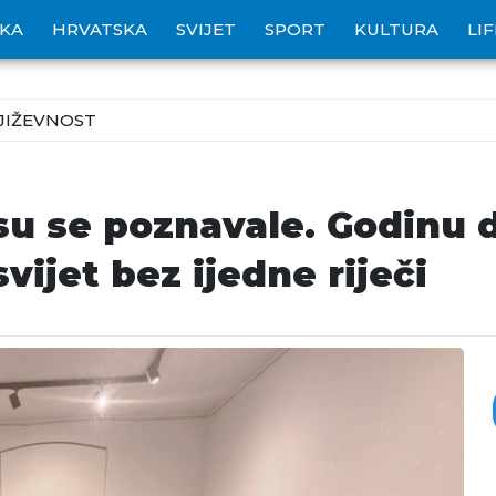
IKA
HRVATSKA
SVIJET
SPORT
KULTURA
LI
JIŽEVNOST
isu se poznavale. Godinu 
vijet bez ijedne riječi