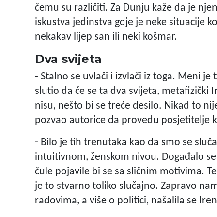
čemu su različiti. Za Dunju kaže da je njen
iskustva jedinstva gdje je neke situacije ko
nekakav lijep san ili neki košmar.
Dva svijeta
- Stalno se uvlači i izvlači iz toga. Meni 
slutio da će se ta dva svijeta, metafizički I
nisu, nešto bi se treće desilo. Nikad to nij
pozvao autorice da provedu posjetitelje kro
- Bilo je tih trenutaka kao da smo se slu
intuitivnom, ženskom nivou. Događalo se
čule pojavile bi se sa sličnim motivima. Te
je to stvarno toliko slučajno. Zapravo n
radovima, a više o politici, našalila se Ire