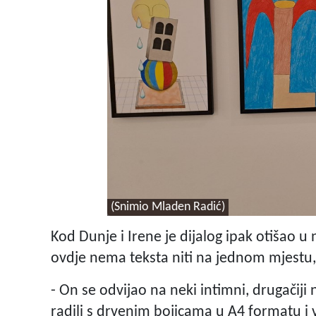
(Snimio Mladen Radić)
Kod Dunje i Irene je dijalog ipak otišao
ovdje nema teksta niti na jednom mjestu, 
- On se odvijao na neki intimni, drugačiji n
radili s drvenim bojicama u A4 formatu i vi