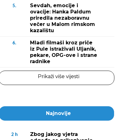
Sevdah, emocije i
5.
ovacije: Hanka Paldum
priredila nezaboravnu
večer u Malom rimskom
kazalištu
Mladi filmaši kroz priče
6.
iz Pule istraživali Uljanik,
pekare, OPG-ove i strane
radnike
Prikaži više vijesti
Najnovije
Zbog jakog vjetra
2
h