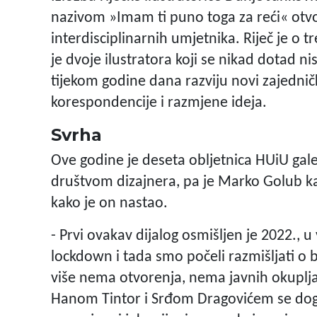
nazivom »Imam ti puno toga za reći« otvor
interdisciplinarnih umjetnika. Riječ je o tre
je dvoje ilustratora koji se nikad dotad n
tijekom godine dana razviju novi zajedničk
korespondencije i razmjene ideja.
Svrha
Ove godine je deseta obljetnica HUiU gale
društvom dizajnera, pa je Marko Golub kao
kako je on nastao.
- Prvi ovakav dijalog osmišljen je 2022., u
lockdown i tada smo počeli razmišljati o
više nema otvorenja, nema javnih okupljanj
Hanom Tintor i Srđom Dragovićem se dog