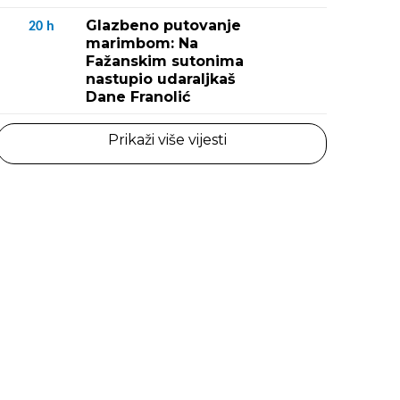
Glazbeno putovanje
20
h
marimbom: Na
Fažanskim sutonima
nastupio udaraljkaš
Dane Franolić
Prikaži više vijesti