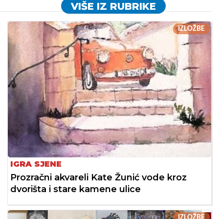
VIŠE IZ RUBRIKE
IZLOŽBE
IGRA SJENE
Prozračni akvareli Kate Žunić vode kroz
dvorišta i stare kamene ulice
IZLOŽBE