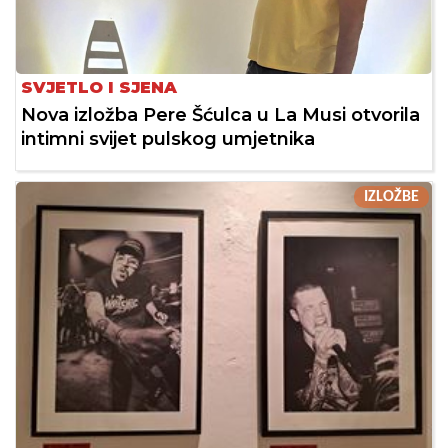
SVJETLO I SJENA
Nova izložba Pere Šćulca u La Musi otvorila
intimni svijet pulskog umjetnika
IZLOŽBE