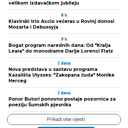
velikom izdavačkom jubileju
8
h
Klavirski trio Accio večeras u Rovinj donosi
Mozarta i Debussyja
9
h
Bogat program narednih dana: Od "Kralja
Leara" do monodrame Darije Lorenci Flatz
1
dana
Nova predstava u sastavu programa
Kazališta Ulysses: "Zakopana čuda" Monike
Herceg
1
dana
Ponor Butori ponovno postaje pozornica za
poeziju Šumskih pjesnika
Prikaži više vijesti