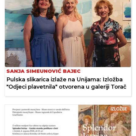
SANJA SIMEUNOVIĆ BAJEC
Pulska slikarica izlaže na Unijama: Izložba
"Odjeci plavetnila" otvorena u galeriji Torač
IZLOŽBE