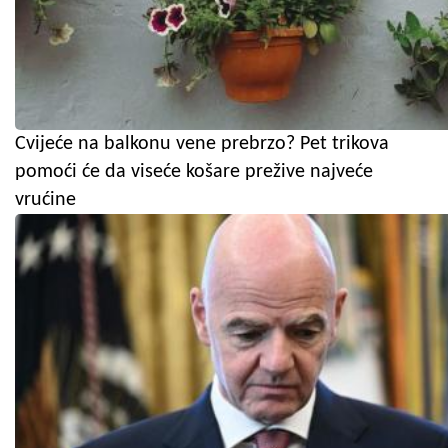
Cvijeće na balkonu vene prebrzo? Pet trikova
pomoći će da viseće košare prežive najveće
vrućine