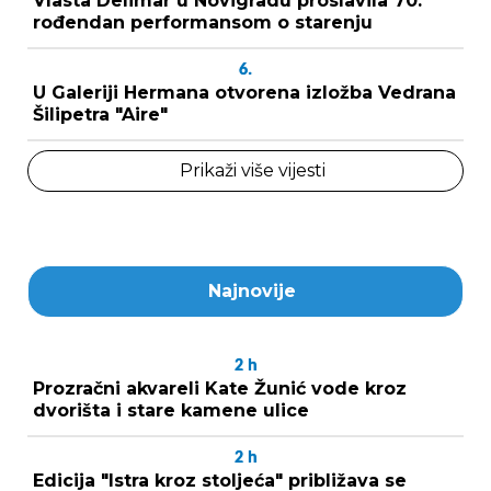
Vlasta Delimar u Novigradu proslavila 70.
rođendan performansom o starenju
6.
U Galeriji Hermana otvorena izložba Vedrana
Šilipetra "Aire"
Prikaži više vijesti
Najnovije
2
h
Prozračni akvareli Kate Žunić vode kroz
dvorišta i stare kamene ulice
2
h
Edicija "Istra kroz stoljeća" približava se