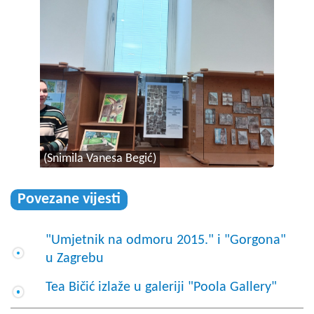
(Snimila Vanesa Begić)
Povezane vijesti
"Umjetnik na odmoru 2015." i "Gorgona"
u Zagrebu
Tea Bičić izlaže u galeriji "Poola Gallery"