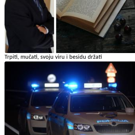
Trpiti, mučati, svoju viru i besidu držati