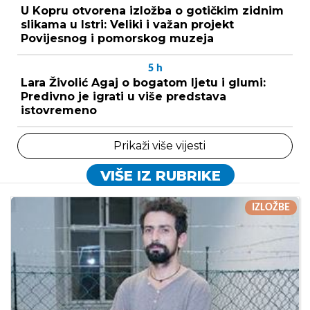
U Kopru otvorena izložba o gotičkim zidnim
slikama u Istri: Veliki i važan projekt
Povijesnog i pomorskog muzeja
5
h
Lara Živolić Agaj o bogatom ljetu i glumi:
Predivno je igrati u više predstava
istovremeno
Prikaži više vijesti
VIŠE IZ RUBRIKE
IZLOŽBE