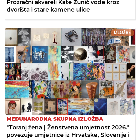
Prozračni akvareli Kate Žunić vode kroz
dvorišta i stare kamene ulice
IZLOŽBE
MEĐUNARODNA SKUPNA IZLOŽBA
"Toranj žena | Ženstvena umjetnost 2026."
povezuje umjetnice iz Hrvatske, Slovenije i