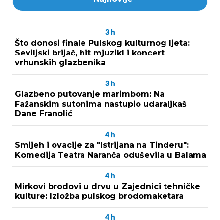
3
h
Što donosi finale Pulskog kulturnog ljeta:
Seviljski brijač, hit mjuzikl i koncert
vrhunskih glazbenika
3
h
Glazbeno putovanje marimbom: Na
Fažanskim sutonima nastupio udaraljkaš
Dane Franolić
4
h
Smijeh i ovacije za "Istrijana na Tinderu":
Komedija Teatra Naranča oduševila u Balama
4
h
Mirkovi brodovi u drvu u Zajednici tehničke
kulture: Izložba pulskog brodomaketara
4
h