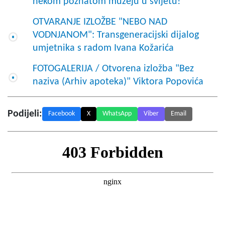
nekom poznatom muzeju u svijetu!
OTVARANJE IZLOŽBE "NEBO NAD
VODNJANOM": Transgeneracijski dijalog
umjetnika s radom Ivana Kožarića
FOTOGALERIJA / Otvorena izložba "Bez
naziva (Arhiv apoteka)" Viktora Popovića
Podijeli:
Facebook
X
WhatsApp
Viber
Email