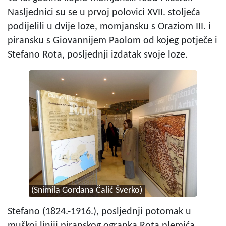
Nasljednici su se u prvoj polovici XVII. stoljeća
podijelili u dvije loze, momjansku s Oraziom III. i
piransku s Giovannijem Paolom od kojeg potječe i
Stefano Rota, posljednji izdatak svoje loze.
(Snimila Gordana Čalić Šverko)
Stefano (1824.-1916.), posljednji potomak u
muškoj liniji piranskog ogranka Rota plemića