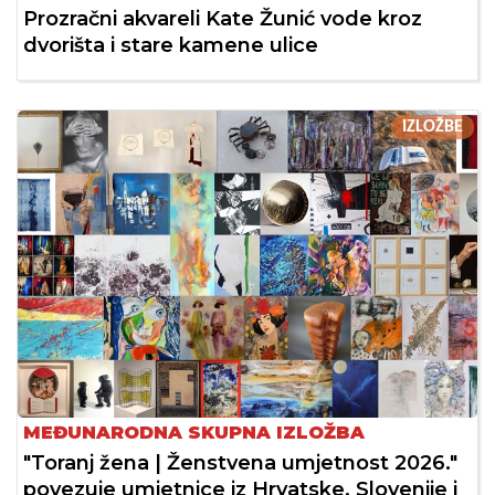
Prozračni akvareli Kate Žunić vode kroz
dvorišta i stare kamene ulice
IZLOŽBE
MEĐUNARODNA SKUPNA IZLOŽBA
"Toranj žena | Ženstvena umjetnost 2026."
povezuje umjetnice iz Hrvatske, Slovenije i