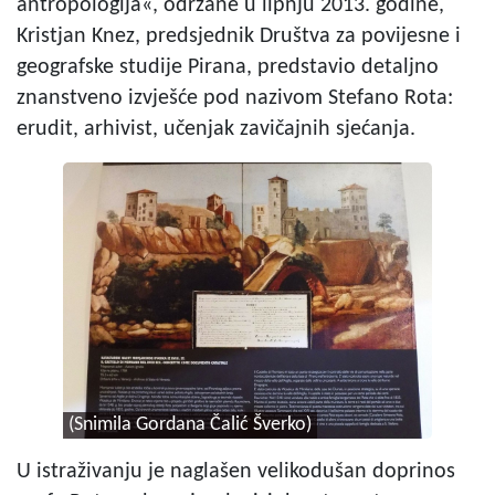
antropologija«, održane u lipnju 2013. godine,
Kristjan Knez, predsjednik Društva za povijesne i
geografske studije Pirana, predstavio detaljno
znanstveno izvješće pod nazivom Stefano Rota:
erudit, arhivist, učenjak zavičajnih sjećanja.
(Snimila Gordana Čalić Šverko)
U istraživanju je naglašen velikodušan doprinos