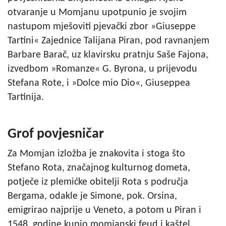
otvaranje u Momjanu upotpunio je svojim
nastupom mješoviti pjevački zbor »Giuseppe
Tartini« Zajednice Talijana Piran, pod ravnanjem
Barbare Barač, uz klavirsku pratnju Saše Fajona,
izvedbom »Romanze« G. Byrona, u prijevodu
Stefana Rote, i »Dolce mio Dio«, Giuseppea
Tartinija.
Grof povjesničar
Za Momjan izložba je znakovita i stoga što
Stefano Rota, značajnog kulturnog dometa,
potječe iz plemićke obitelji Rota s područja
Bergama, odakle je Simone, pok. Orsina,
emigrirao najprije u Veneto, a potom u Piran i
1548. godine kupio momjanski feud i kaštel.