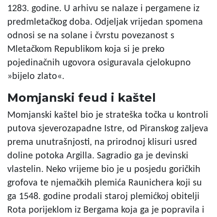
1283. godine. U arhivu se nalaze i pergamene iz
predmletačkog doba. Odjeljak vrijedan spomena
odnosi se na solane i čvrstu povezanost s
Mletačkom Republikom koja si je preko
pojedinačnih ugovora osiguravala cjelokupno
»bijelo zlato«.
Momjanski feud i kaštel
Momjanski kaštel bio je strateška točka u kontroli
putova sjeverozapadne Istre, od Piranskog zaljeva
prema unutrašnjosti, na prirodnoj klisuri usred
doline potoka Argilla. Sagradio ga je devinski
vlastelin. Neko vrijeme bio je u posjedu goričkih
grofova te njemačkih plemića Raunichera koji su
ga 1548. godine prodali staroj plemićkoj obitelji
Rota porijeklom iz Bergama koja ga je popravila i