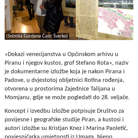
(Snimila Gordana Čalić Šverko)
»Dokazi venecijanstva u Općinskom arhivu u
Piranu i njegov kustos, grof Stefano Rota«, naziv
je dokumentarne izložbe koja je nakon Pirana i
Padove, u dvjestotoj obljetnici Rotina rođenja,
otvorena u prostorima Zajednice Talijana u
Momjanu, gdje se može pogledati do 28. veljače.
Koncept i izvedbu izložbe potpisuje Društvo za
povijesne i geografske studije Piran, a kustosi i
autori izložbe su Kristjan Knez i Marina Paoletić,
povjesničarka umjetnosti iz Umaga. Njeno