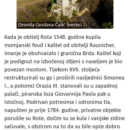
(Snimila Gordana Čalić Šverko)
Kada je obitelj Rota 1548. godine kupila
momjanski feud i kaštel od obitelji Raunicher,
imanje je obuhvaćalo i granična Brda. Kaštel koji
je podignut na izbočenoj stijeni s naseljem je bio
povezan mostom. Tijekom XVII. stoljeća
restrukturirali su ga i proširili nasljednici Simonea
I., a potomci Orazia III. stanovali su u zapadnoj
palači, piranska loza Giovannija Paola pak u
istočnoj. Podrivan potresima i odronima tla,
napušten je prije 1784. godine, privatne objekte
porušile su Rote, dočim su se kula i vanjske zidine
sačuvale, s obzirom na to da su bile opće dobro