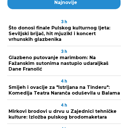
Najnovije
3
h
Što donosi finale Pulskog kulturnog ljeta:
Seviljski brijač, hit mjuzikl i koncert
vrhunskih glazbenika
3
h
Glazbeno putovanje marimbom: Na
Fažanskim sutonima nastupio udaraljkaš
Dane Franolić
4
h
Smijeh i ovacije za "Istrijana na Tinderu":
Komedija Teatra Naranča oduševila u Balama
4
h
Mirkovi brodovi u drvu u Zajednici tehničke
kulture: Izložba pulskog brodomaketara