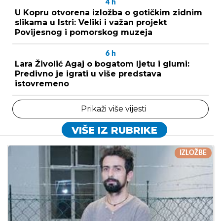
4
h
U Kopru otvorena izložba o gotičkim zidnim
slikama u Istri: Veliki i važan projekt
Povijesnog i pomorskog muzeja
6
h
Lara Živolić Agaj o bogatom ljetu i glumi:
Predivno je igrati u više predstava
istovremeno
Prikaži više vijesti
VIŠE IZ RUBRIKE
IZLOŽBE