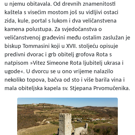
u njemu obitavala. Od drevnih znamenitosti
kaštela s visećim mostom još su vidljivi ostaci
zida, kule, portal s lukom i dva veličanstvena
kamena polustupa. Za svjedočanstva o
veličanstvenoj građevini među ostalim zaslužan je
biskup Tommasini koji u XVII. stoljeću opisuje
predivni dvorac i grb obitelj grofova Rota s
natpisom »Vitez Simeone Rota ljubitelj ukrasa i
ugode«. U dvorcu se u ono vrijeme nalazilo
nekoliko topova, bačva od sto i više barila vina i
mala obiteljska kapela sv. Stjepana Prvomučenika.