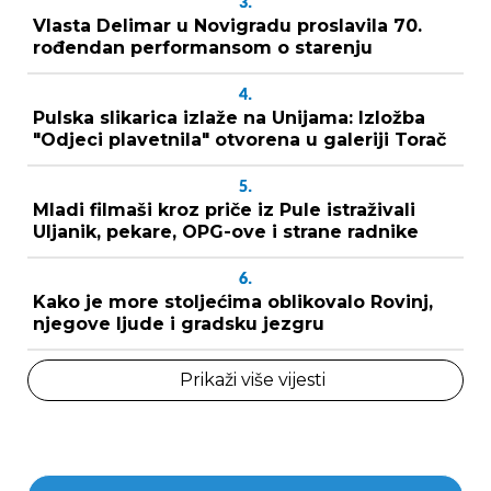
3.
Vlasta Delimar u Novigradu proslavila 70.
rođendan performansom o starenju
4.
Pulska slikarica izlaže na Unijama: Izložba
"Odjeci plavetnila" otvorena u galeriji Torač
5.
Mladi filmaši kroz priče iz Pule istraživali
Uljanik, pekare, OPG-ove i strane radnike
6.
Kako je more stoljećima oblikovalo Rovinj,
njegove ljude i gradsku jezgru
Prikaži više vijesti