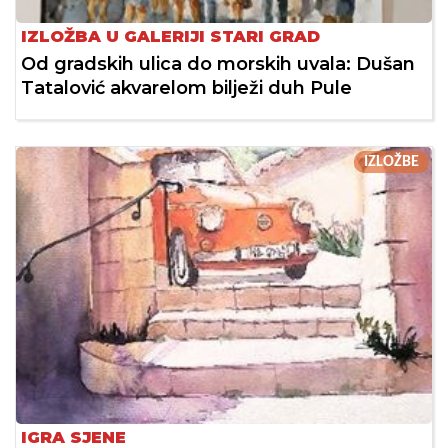
IZLOŽBA U GALERIJI STARI GRAD
Od gradskih ulica do morskih uvala: Dušan
Tatalović akvarelom bilježi duh Pule
IZLOŽBE
IGRA SJENE