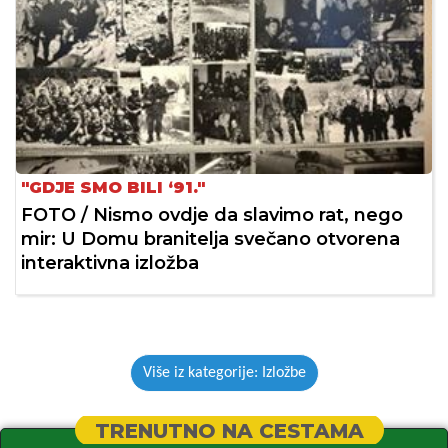
"GDJE SMO BILI ‘91."
FOTO / Nismo ovdje da slavimo rat, nego
mir: U Domu branitelja svečano otvorena
interaktivna izložba
Više iz kategorije: Izložbe
TRENUTNO NA CESTAMA