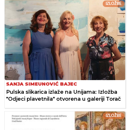
IZLOŽBE
SANJA SIMEUNOVIĆ BAJEC
Pulska slikarica izlaže na Unijama: Izložba
"Odjeci plavetnila" otvorena u galeriji Torač
IZLOŽBE