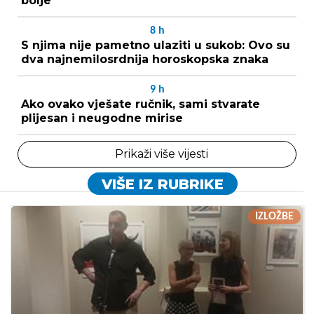
bolje
8
h
S njima nije pametno ulaziti u sukob: Ovo su
dva najnemilosrdnija horoskopska znaka
9
h
Ako ovako vješate ručnik, sami stvarate
plijesan i neugodne mirise
Prikaži više vijesti
VIŠE IZ RUBRIKE
IZLOŽBE