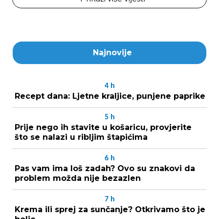
Najnovije
4
h
Recept dana: Ljetne kraljice, punjene paprike
5
h
Prije nego ih stavite u košaricu, provjerite
što se nalazi u ribljim štapićima
6
h
Pas vam ima loš zadah? Ovo su znakovi da
problem možda nije bezazlen
7
h
Krema ili sprej za sunčanje? Otkrivamo što je