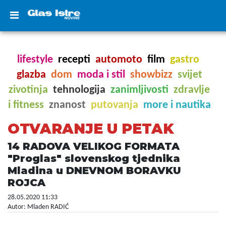
lifestyle
recepti
automoto
film
gastro
glazba
dom
moda i stil
showbizz
svijet
zivotinja
tehnologija
zanimljivosti
zdravlje
i fitness
znanost
putovanja
more i nautika
OTVARANJE U PETAK
14 RADOVA VELIKOG FORMATA
"Proglas" slovenskog tjednika
Mladina u DNEVNOM BORAVKU
ROJCA
28.05.2020 11:33
Autor: Mladen RADIĆ