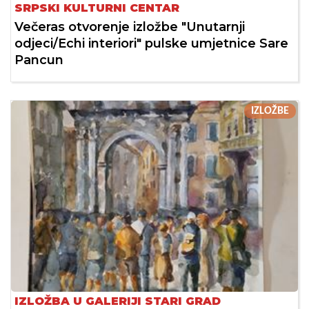
SRPSKI KULTURNI CENTAR
Večeras otvorenje izložbe "Unutarnji
odjeci/Echi interiori" pulske umjetnice Sare
Pancun
IZLOŽBE
IZLOŽBA U GALERIJI STARI GRAD