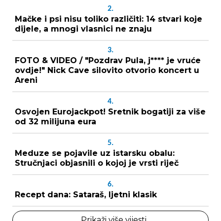
2.
Mačke i psi nisu toliko različiti: 14 stvari koje
dijele, a mnogi vlasnici ne znaju
3.
FOTO & VIDEO / "Pozdrav Pula, j**** je vruće
ovdje!" Nick Cave silovito otvorio koncert u
Areni
4.
Osvojen Eurojackpot! Sretnik bogatiji za više
od 32 milijuna eura
5.
Meduze se pojavile uz istarsku obalu:
Stručnjaci objasnili o kojoj je vrsti riječ
6.
Recept dana: Sataraš, ljetni klasik
Prikaži više vijesti