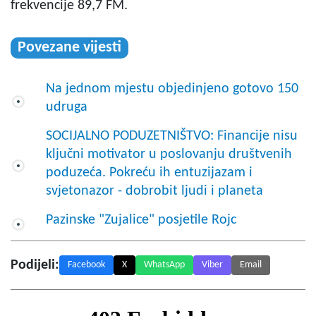
frekvencije 89,7 FM.
Povezane vijesti
Na jednom mjestu objedinjeno gotovo 150
udruga
SOCIJALNO PODUZETNIŠTVO: Financije nisu
ključni motivator u poslovanju društvenih
poduzeća. Pokreću ih entuzijazam i
svjetonazor - dobrobit ljudi i planeta
Pazinske "Zujalice" posjetile Rojc
Podijeli:
Facebook
X
WhatsApp
Viber
Email