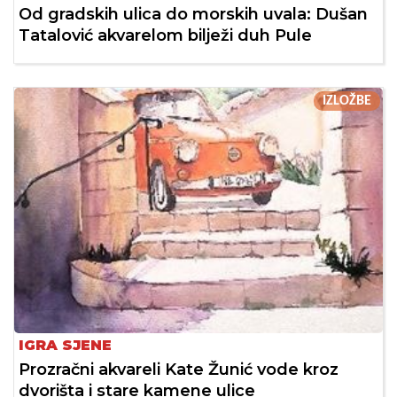
Od gradskih ulica do morskih uvala: Dušan
Tatalović akvarelom bilježi duh Pule
IZLOŽBE
IGRA SJENE
Prozračni akvareli Kate Žunić vode kroz
dvorišta i stare kamene ulice